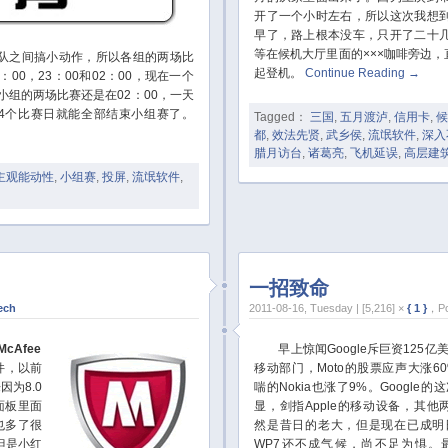
开了一个小时左右，所以这次我想
早了，路上根本没车，只开了二十
等在候机大厅里面的×××咖啡旁边
之间搞小动作，所以各组的两场比
起登机。
Continue Reading
→
00，23：00和02：00，现在一个
小组的两场比赛还是在02：00，一天
4个比赛日就能全部结束小组赛了。
Tagged：
三国
,
五月渡泸
,
信用卡
,
候
都
,
效法先贤
,
武乡侯
,
流氓软件
,
深入
腊月访台
,
诸葛亮
,
飞机延误
,
高层建
主观能动性
,
小组赛
,
投屏
,
流氓软件
,
一招致命
ech
2011-08-16, Tuesday | [5,216] ×
{ 1 }
，Po
McAfee
早上惊闻Google斥巨资125亿美元收
件，以前
移动部门，Moto的股票应声大涨6
为8.0
喘的Nokia也涨了9%。Google
面板里面
显，剑指Apple的移动设备，其他两
也多了很
然是昔日的老大，但是现在已成明
但是小红
WP7还不成气候，尚不足为惧。