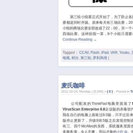
第三轮小组赛正式开始了，为了防止各队
赛都是同时开踢。原来每天有三场比赛，20：
小组的两场比赛全部改成了22：00，另一个
四场比赛。这样掐指一算，8个小组只需要
Continue Reading
→
Tagged：
CCAV
,
Flash
,
iPad
,
VAR
,
Youku
,
电视
,
积分
,
第三轮
,
罗刹风情
|
麦氏咖啡
2011-10-24, Monday | [5,045] ×
{ 0 }
，Posted in
T
公司配发的ThinkPad电脑里面装了
VirusScan Enterprise 8.8
企业版的杀毒软
我在自己的电脑上面装过8.0版，只不过后来因
版停止更新了，升级到8.5版之后发现控制
有三、四个McAfee的东西，系统服务里面
多服务项，令人不爽，所以才换的
小红伞
。