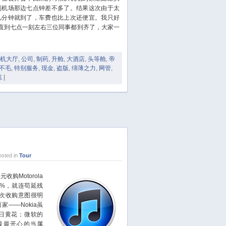
October 2023
到机场那边七点钟差不多了。结果这次由于太
September 2023
几分钟就到了，车费也比上次还便宜。我只好
August 2023
，直到七点一刻左右三位同事都到齐了，大家一
July 2023
June 2023
机大厅
,
公司
,
制药
,
升舱
,
大酒店
,
头等舱
,
帝
May 2023
不毛
,
特别服务
,
现金
,
盗版
,
绵薄之力
,
网管
,
筑
|
April 2023
March 2023
February 2023
January 2023
December 2022
November 2022
sted in
Tour
October 2022
August 2022
购Motorola
July 2022
0%，就连苟延残
的这次收购意图很明
June 2022
家——Nokia虽
March 2022
日黄花；微软的
最最开心的当属
February 2022