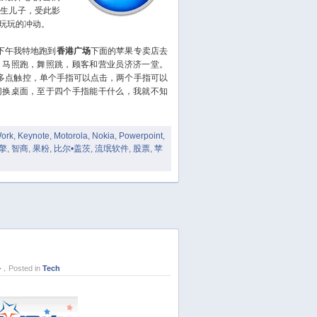
成亲生儿子，受此影
January 2022
玩玩的冲动。
December 2021
下午我特地跑到
香港广场
下面的苹果专卖店去
October 2021
，马照跑，舞照跳，顾客和营业员济济一堂。
September 2021
的多点触控，单个手指可以点击，两个手指可以
August 2021
切换桌面，至于四个手指能干什么，我就不知
July 2021
June 2021
Work
,
Keynote
,
Motorola
,
Nokia
,
Powerpoint
,
May 2021
擎
,
智商
,
果粉
,
比尔•盖茨
,
流氓软件
,
股票
,
苹
April 2021
March 2021
January 2021
December 2020
November 2020
September 2020
}
，Posted in
Tech
August 2020
July 2020
June 2020