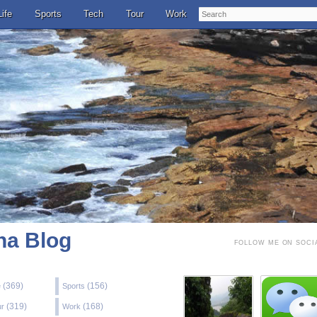
Search
Life
Sports
Tech
Tour
Work
a Blog
FOLLOW ME ON SOCI
(369)
(156)
e
Sports
(319)
(168)
ur
Work