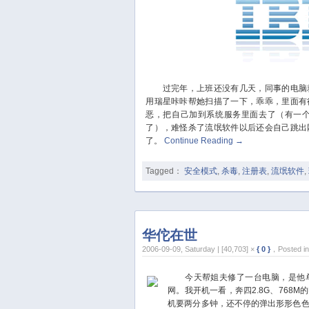
过完年，上班还没有几天，同事的电脑就
用瑞星咔咔帮她扫描了一下，乖乖，里面有
恶，把自己加到系统服务里面去了（有一个服
了），难怪杀了流氓软件以后还会自己跳出
了。
Continue Reading
→
Tagged：
安全模式
,
杀毒
,
注册表
,
流氓软件
,
华佗在世
2006-09-09, Saturday | [40,703] ×
{ 0 }
，Posted i
今天帮姐夫修了一台电脑，是他单
网。我开机一看，奔四2.8G、768
机要两分多钟，还不停的弹出形形色