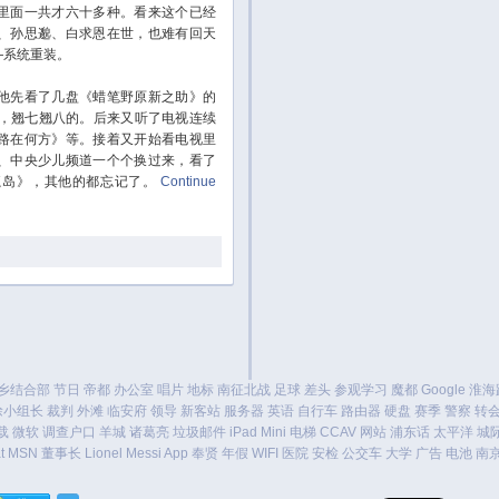
里面一共才六十多种。看来这个已经
、孙思邈、白求恩在世，也难有回天
—系统重装。
先看了几盘《蜡笔野原新之助》的
样，翘七翘八的。后来又听了电视连续
路在何方》等。接着又开始看电视里
、中央少儿频道一个个换过来，看了
魔岛》，其他的都忘记了。
Continue
乡结合部
节日
帝都
办公室
唱片
地标
南征北战
足球
差头
参观学习
魔都
Google
淮海
徐小组长
裁判
外滩
临安府
领导
新客站
服务器
英语
自行车
路由器
硬盘
赛季
警察
转
载
微软
调查户口
羊城
诸葛亮
垃圾邮件
iPad Mini
电梯
CCAV
网站
浦东话
太平洋
城
t
MSN
董事长
Lionel Messi
App
奉贤
年假
WIFI
医院
安检
公交车
大学
广告
电池
南