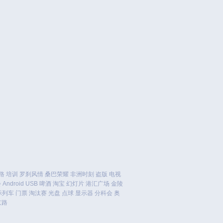
November 2018
October 2018
September 2018
August 2018
July 2018
June 2018
May 2018
April 2018
March 2018
February 2018
January 2018
December 2017
November 2017
October 2017
路
培训
罗刹风情
桑巴荣耀
非洲时刻
盗版
电视
会
Android
USB
啤酒
淘宝
幻灯片
港汇广场
金陵
September 2017
际列车
门票
淘汰赛
光盘
点球
显示器
分科会
奥
August 2017
京路
July 2017