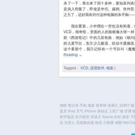
杀了一下，查出来了四十多种，要知道列表
是病入骨髓了，即使是华佗、扁鹊、张仲景
之力了，还好我有对付这种电脑的杀手锏—
我在重装，小外甥在一旁也没有闲着，他
VCD，很奇怪，里面的人的脸都像大饼一
剧《西游笔记》中的几首歌曲，例如《敢问
的儿童节目，东方少儿频道、炫动卡通频道
这个看那个，我只记得有一个节目叫《魔
Reading
→
Tagged：
VCD
,
流氓软件
,
电影
|
地铁
笔记本
手机
电影
世界杯
徐家汇
SONY
城
蓝牙
iPad
天气
iPhone
身份证
人民广场
空调
和平饭店
东方航空
东道主
Xperia
内存
保安
下
运
主持人
无线路由器
电话
小组赛
成都
WeCha