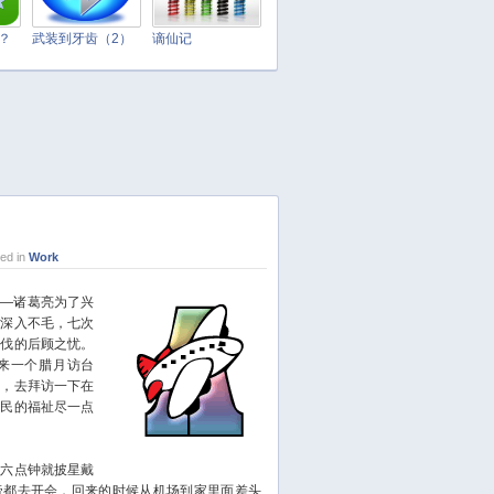
March 2025
February 2025
t？
武装到牙齿（2）
谪仙记
January 2025
December 2024
November 2024
October 2024
September 2024
August 2024
July 2024
ed in
Work
June 2024
May 2024
—诸葛亮为了兴
，深入不毛，七次
April 2024
北伐的后顾之忧。
March 2024
来一个腊月访台
February 2024
），去拜访一下在
人民的福祉尽一点
January 2024
December 2023
November 2023
六点钟就披星戴
帝都去开会，回来的时候从机场到家里面差头