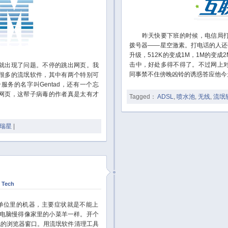
昨天快要下班的时候，电信局打
拨号器——星空激素。打电话的人还
升级，512K的变成1M，1M的变
击中，好处多得不得了。不过网上
出现了问题。不停的跳出网页。我
同事禁不住傍晚凶铃的诱惑答应他今
很多的流氓软件，其中有两个特别可
务的名字叫Gentad，还有一个忘
网页，这帮子病毒的作者真是太有才
Tagged：
ADSL
,
喷水池
,
无线
,
流氓
瑞星
|
n
Tech
位里的机器，主要症状就是不能上
M的电脑慢得像家里的小菜羊一样。开个
色的浏览器窗口。用流氓软件清理工具