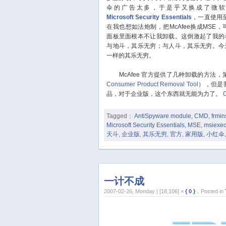
伞的广告太多，于是乎又换成了微软
Microsoft Security Essentials
，一直使用
在我也想如法炮制，把McAfee换成MSE，
面板里面根本不让我卸载。这倒激起了我的
与地斗，其乐无穷；与人斗，其乐无穷。今
一样的其乐无穷。
McAfee 官方提供了几种卸载的方法，
Consumer Product Removal Tool
），但是
品，对于企业版，这个东西就无能为力了。
Tagged：
AntiSpyware module
,
CMD
,
frmin
Microsoft Security Essentials
,
MSE
,
msiexec
天斗
,
企业版
,
其乐无穷
,
官方
,
家用版
,
小红伞
一计不成
2007-02-26, Monday | [18,106] ×
{ 0 }
，Posted in