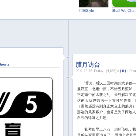
江南Style
Shall We Cha
腊月访台
Sports
2011-12-16, Friday | [4,836] ×
{ 0 }
，Post
话说，后汉三国时期的武乡侯—
复汉室，北定中原，不惜五月渡泸
平定南中的孟获之乱，最终解决了
这两天我也效法一下古时的先贤，
（虽然还没有到真正意义上的腊月
那边的几家客户，也算是为了两地
自己的绵薄之力吧。
礼拜四早上八点一刻的飞机，我
月的从家里面出来了。因为上次到