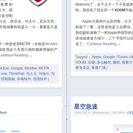
免费的
Motorola了，从干儿子一下子变
至今。现
响，我也有了想去弄一个
XOOM
平板
可是控制
斗志，俗话说，与天斗，其乐无穷；
Apple方面有什么应对呢，今天
天我倒要和机器斗一斗，看看是不是
刺探了一番，这里依然是人头攒动
我也趁机体验了一把Apple所倡导
滚动或者放大缩小，三个手指可以
第一种是使用MCPR（全称是
McAfee
道了。
Continue Reading
→
我发现这个东西只能卸载家用版的产
Continue Reading
→
Tagged：
Apple
,
Google
,
iTunes
,
i
XOOM
,
右键
,
多点触控
,
微软
,
搜索引
果专卖店
,
香港广场
|
st.Exe
,
Google
,
McAfee
,
MCPR
,
.exe
,
ThinkPad
,
与人斗
,
与地斗
,
与
,
控制面板
,
杀毒软件
,
流氓软件
|
星空急速
Tech
2006-09-20, Wednesday | [40,084] ×
{ 0 