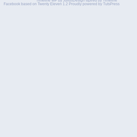
Timeline WP by
JuliusDesign
Ispired by
Timeline
Facebook
based on
Twenty Eleven 1.2
Proudly powered by TutsPress