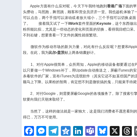
Apple方面有什么应对呢，今天下午我特地跑到
香港广场
下面的苹
头攒动，马照跑，舞照跳，顾客和营业员济济一堂。我也趁机体验了一把
可以点击，两个手指可以滚动或者放大缩小，三个手指可以切换桌面
了。
接着我又试了一下
iWork
套件里面的
Keynote
，这个东西做出来
粉所能比拟，尤其是一些动态的变化和页面的切换，看得我目瞪口呆
不到右键，想要查看一下文件的属性就很繁琐。
微软作为移动市场的新兴力量，对此有什么反应呢？想要和Apple与
段。在此，我为
比尔•盖茨
献上两条锦囊妙计。
1、对付Apple很简单，众所周知，Apple的移动设备都要通过在
以只要做一个Windows补丁，用Update自动推送之，屏蔽iTune
杀毒软件的厂家，宣布iTunes为流氓软件（其实它还不如某些国产的流
额马上下降。以果粉的智商，肯定想不到是微软搞的鬼，只能束手待毙
2、对付Google，则需要屏蔽Google的各项服务了。除了搜索
软要向我们天朝来取经了。
当然了，这样的做法就是一家独大，这是我们消费者不愿意看到的
得已，万万不可使用。
Facebook
Messenger
Telegram
Qzone
LinkedIn
Teams
Bluesk
X