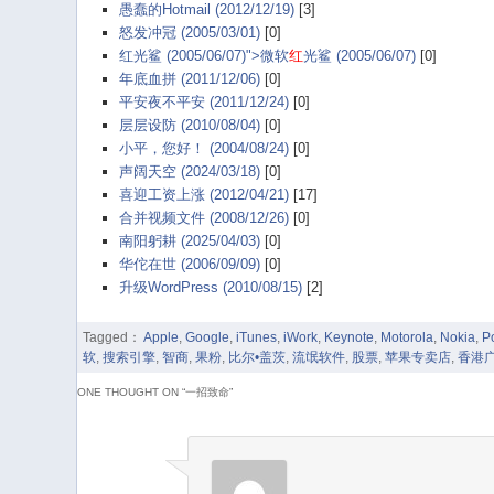
愚蠢的Hotmail (2012/12/19)
[3]
怒发冲冠 (2005/03/01)
[0]
红光鲨 (2005/06/07)">微软
红
光鲨 (2005/06/07)
[0]
年底血拼 (2011/12/06)
[0]
平安夜不平安 (2011/12/24)
[0]
层层设防 (2010/08/04)
[0]
小平，您好！ (2004/08/24)
[0]
声阔天空 (2024/03/18)
[0]
喜迎工资上涨 (2012/04/21)
[17]
合并视频文件 (2008/12/26)
[0]
南阳躬耕 (2025/04/03)
[0]
华佗在世 (2006/09/09)
[0]
升级WordPress (2010/08/15)
[2]
Tagged：
Apple
,
Google
,
iTunes
,
iWork
,
Keynote
,
Motorola
,
Nokia
,
P
软
,
搜索引擎
,
智商
,
果粉
,
比尔•盖茨
,
流氓软件
,
股票
,
苹果专卖店
,
香港
ONE THOUGHT ON “
一招致命
”