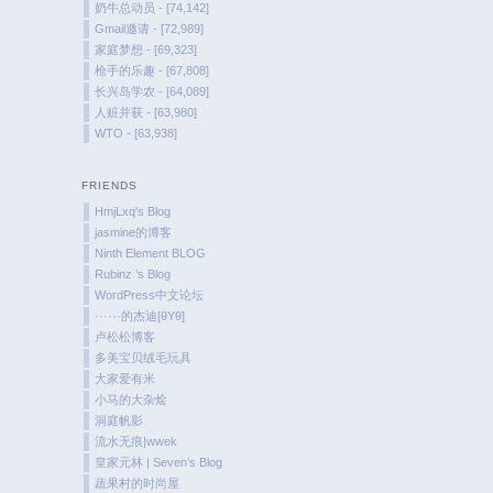
奶牛总动员 - [74,142]
Gmail邀请 - [72,989]
家庭梦想 - [69,323]
枪手的乐趣 - [67,808]
长兴岛学农 - [64,089]
人赃并获 - [63,980]
WTO - [63,938]
FRIENDS
HmjLxq's Blog
jasmine的博客
Ninth Element BLOG
Rubinz ’s Blog
WordPress中文论坛
······的杰迪[θYθ]
卢松松博客
多美宝贝绒毛玩具
大家爱有米
小马的大杂烩
洞庭帆影
流水无痕|wwek
皇家元林 | Seven’s Blog
蔬果村的时尚屋