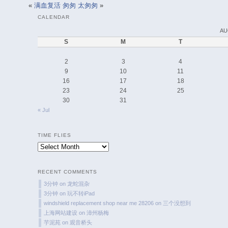
«
满血复活
匆匆 太匆匆
»
CALENDAR
AU
S
M
T
2
3
4
9
10
11
16
17
18
23
24
25
30
31
« Jul
TIME FLIES
Time
Flies
RECENT COMMENTS
3分钟
on
龙蛇混杂
3分钟
on
玩不转iPad
windshield replacement shop near me 28206
on
三个没想到
上海网站建设
on
漳州杨梅
芋泥苑
on
观音桥头