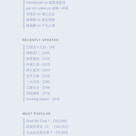
Kzkkldunfiz
on
威震逍遥津
judi slot online
on
请喝一杯茶
言情库
on
湘江北去
择偶网
on
酒后驾船
择偶网
on
千岛之湖
RECENTLY UPDATED
江阴五十九日 - [34]
神都龙门 - [140]
青果银丝 - [162]
外滩之源 - [163]
伟大复兴 - [187]
太平之路 - [210]
一马当先 - [246]
江陵访古 - [249]
武陵捕鱼 - [273]
Docking Station - [314]
MOST POPULAR
Shall We Chat？ - [105,096]
武装到牙齿（2） - [102,057]
九运会总算结束了 - [75,950]