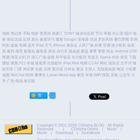
地铁
笔记本
手机
电影
世界杯
徐家汇
SONY
城乡结合部
节日
帝都
办公室
唱片
地
标
南征北战
足球
差头
参观学习
魔都
Google
淮海路
培训
罗刹风情
桑巴荣耀
非洲
时刻
盗版
电视
蓝牙
iPad
天气
iPhone
身份证
人民广场
外滩
空调
徐小组长
临安
府
裁判
领导
新客站
服务器
英语
自行车
路由器
硬盘
赛季
警察
转会
Android
USB
啤酒
淘宝
幻灯片
港汇广场
金陵
和平饭店
东方航空
东道主
Xperia
内存
保安
下载
微软
调查户口
羊城
诸葛亮
垃圾邮件
iPad Mini
电梯
CCAV
网站
浦东话
太平洋
城
际列车
门票
淘汰赛
光盘
点球
显示器
分科会
奥运
主持人
无线路由器
电话
小组赛
成都
WeChat
MSN
董事长
Lionel Messi
App
奉贤
年假
WIFI
医院
安检
公交车
大
学
广告
电池
南京路
Copyright © 2001-2026
CDHaha BLOG
All Rights
Reserved. |
CDHaha Online
|
Music
|
Movie
|
Download
|
Guestbook