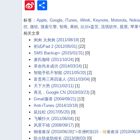
Sina
Share
Weibo
标签：
Apple
,
Google
,
iTunes
,
iWork
,
Keynote
,
Motorola
,
Nokia
控
,
微软
,
搜索引擎
,
智商
,
果粉
,
比尔•盖茨
,
流氓软件
,
股票
,
苹果
相关文章
匆匆 太匆匆 (2011/08/19)
[2]
初试iPad 2 (2012/05/01)
[22]
SMS Backup+ (2015/01/31)
[0]
麦氏咖啡 (2011/10/24)
[0]
革命尚未成功 (2014/03/24)
[1]
智能手机不智能 (2011/05/20)
[2]
富贵再三再四逼人 (2011/03/04)
[0]
天下大势 (2011/02/11)
[1]
再见，Google.CN (2010/03/23)
[3]
Gmail邀请 (2004/09/21)
[13]
Anti-iTunes (2014/10/18)
[0]
鼠拉松 (2017/05/20)
[0]
飞蛾扑火 (2011/06/04)
[1]
风景不错 (2008/09/17)
[0]
铜雀春深 (2010/06/26)">非洲时刻15：
铜
雀春深 (2010/06/2
防火防盗防校长 (2013/08/03)
[0]