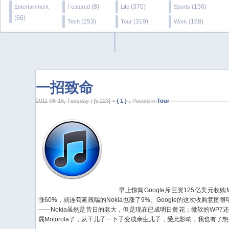
(8)
(370)
(156)
Entertainment
Featured
Life
Sports
(66)
(253)
(319)
(168)
Tech
Tour
Work
一招致命
2011-08-16, Tuesday | [5,223] ×
{ 1 }
，Posted in
Tour
早上惊闻Google斥巨资125亿美元收购Mo
涨60%，就连苟延残喘的Nokia也涨了9%。Google的这次收购意图
——Nokia虽然是昔日的老大，但是现在已成明日黄花；微软的WP
属Motorola了，从干儿子一下子变成亲生儿子，受此影响，我也有了