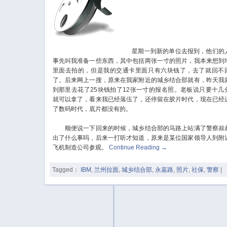
星期一到新的单位去报到，他们的
事先叫我准备一些东西，其中包括两张一寸的照片，我本来想到
里面去拍的，但是我的交通卡里面只有六块钱了，去了就回不
了。后来网上一搜，原来在我家附近的城乡结合部就有，昨天我
到那里去花了25块钱拍了12张一寸的报名照。老板说只要十几
就可以拿了，看来我已经落伍了，还停留在胶片时代，现在已经
了数码时代，底片都没有的。
顺便说一下回来的时候，城乡结合部的马路上站满了警察叔
出了什么事吗，后来一打听才知道，原来是某位国家领导人到附
飞机制造公司参观。
Continue Reading
→
Tagged：
IBM
,
兰州拉面
,
城乡结合部
,
永嘉路
,
照片
,
社保
,
警察
|