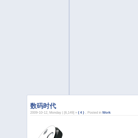
数码时代
2009-10-12, Monday | [6,149] ×
{ 4 }
，Posted in
Work