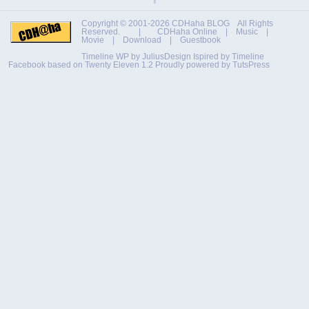
Copyright © 2001-2026
CDHaha BLOG
All Rights
Reserved. |
CDHaha Online
|
Music
|
Movie
|
Download
|
Guestbook
Timeline WP by
JuliusDesign
Ispired by
Timeline
Facebook
based on
Twenty Eleven 1.2
Proudly powered by TutsPress