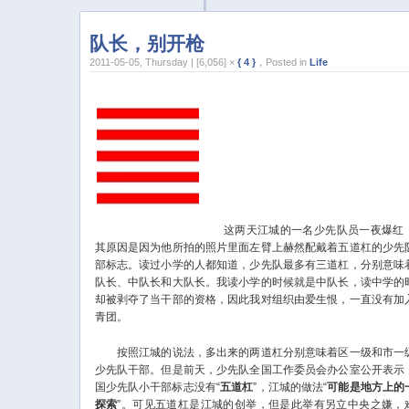
队长，别开枪
2011-05-05, Thursday | [6,056] ×
{ 4 }
，Posted in
Life
这两天江城的一名少先队员一夜爆红
其原因是因为他所拍的照片里面左臂上赫然配戴着五道杠的少先
部标志。读过小学的人都知道，少先队最多有三道杠，分别意味
队长、中队长和大队长。我读小学的时候就是中队长，读中学的
却被剥夺了当干部的资格，因此我对组织由爱生恨，一直没有加
青团。
按照江城的说法，多出来的两道杠分别意味着区一级和市一
少先队干部。但是前天，少先队全国工作委员会办公室公开表示
国少先队小干部标志没有“
五道杠
”，江城的做法“
可能是地方上的
探索
”。可见五道杠是江城的创举，但是此举有另立中央之嫌，