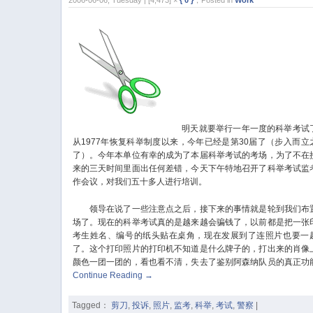
2006-06-06, Tuesday | [4,473] ×
{ 0 }
，Posted in
Work
明天就要举行一年一度的科举考试
从1977年恢复科举制度以来，今年已经是第30届了（步入而立
了）。今年本单位有幸的成为了本届科举考试的考场，为了不在
来的三天时间里面出任何差错，今天下午特地召开了科举考试监
作会议，对我们五十多人进行培训。
领导在说了一些注意点之后，接下来的事情就是轮到我们布
场了。现在的科举考试真的是越来越会骗钱了，以前都是把一张
考生姓名、编号的纸头贴在桌角，现在发展到了连照片也要一
了。这个打印照片的打印机不知道是什么牌子的，打出来的肖像
颜色一团一团的，看也看不清，失去了鉴别阿森纳队员的真正功
Continue Reading
→
Tagged：
剪刀
,
投诉
,
照片
,
监考
,
科举
,
考试
,
警察
|