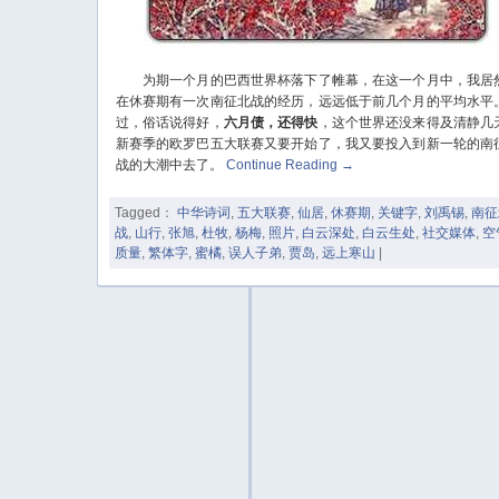
为期一个月的巴西世界杯落下了帷幕，在这一个月中，我居
在休赛期有一次南征北战的经历，远远低于前几个月的平均水平
过，俗话说得好，
六月债，还得快
，这个世界还没来得及清静几
新赛季的欧罗巴五大联赛又要开始了，我又要投入到新一轮的南
战的大潮中去了。
Continue Reading
→
Tagged：
中华诗词
,
五大联赛
,
仙居
,
休赛期
,
关键字
,
刘禹锡
,
南征
战
,
山行
,
张旭
,
杜牧
,
杨梅
,
照片
,
白云深处
,
白云生处
,
社交媒体
,
空
质量
,
繁体字
,
蜜橘
,
误人子弟
,
贾岛
,
远上寒山
|