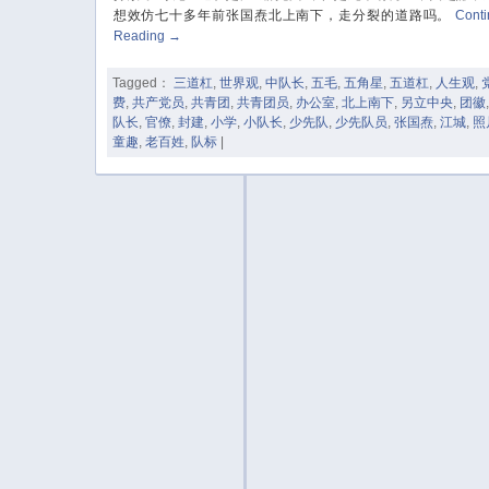
想效仿七十多年前张国焘北上南下，走分裂的道路吗。
Cont
Reading
→
Tagged：
三道杠
,
世界观
,
中队长
,
五毛
,
五角星
,
五道杠
,
人生观
,
费
,
共产党员
,
共青团
,
共青团员
,
办公室
,
北上南下
,
另立中央
,
团徽
队长
,
官僚
,
封建
,
小学
,
小队长
,
少先队
,
少先队员
,
张国焘
,
江城
,
照
童趣
,
老百姓
,
队标
|