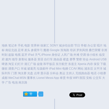
地铁
笔记本
手机
电影
世界杯
徐家汇
SONY
城乡结合部
节日
帝都
办公室
唱片
地
标
南征北战
足球
差头
参观学习
魔都
Google
淮海路
培训
罗刹风情
桑巴荣耀
非洲
时刻
盗版
电视
蓝牙
iPad
天气
iPhone
身份证
人民广场
外滩
空调
徐小组长
临安
府
裁判
领导
新客站
服务器
英语
自行车
路由器
硬盘
赛季
警察
转会
Android
USB
啤酒
淘宝
幻灯片
港汇广场
金陵
和平饭店
东方航空
东道主
Xperia
内存
保安
下载
微软
调查户口
羊城
诸葛亮
垃圾邮件
iPad Mini
电梯
CCAV
网站
浦东话
太平洋
城
际列车
门票
淘汰赛
光盘
点球
显示器
分科会
奥运
主持人
无线路由器
电话
小组赛
成都
WeChat
MSN
董事长
Lionel Messi
App
奉贤
年假
WIFI
医院
安检
公交车
大
学
广告
电池
南京路