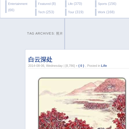
(8)
(370)
(156)
Entertainment
Featured
Life
Sports
(66)
(253)
(319)
(168)
Tech
Tour
Work
TAG ARCHIVES:
照片
白云深处
2014-08-06, Wednesday | [8,786] ×
{ 0 }
，Posted in
Life