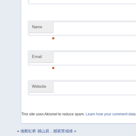
Name
*
Email
*
Website
This site uses Akismet to reduce spam.
Learn how your comment data 
«
魂断虹桥
撼山易，撼紫禁城难
»