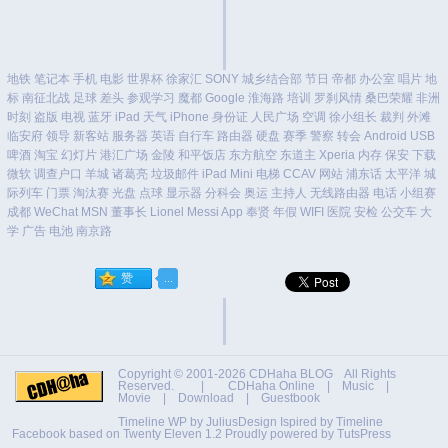
地铁
笔记本
手机
电影
世界杯
徐家汇
SONY
城乡结合部
节日
帝都
办公室
唱片
地
标
南征北战
足球
差头
参观学习
魔都
Google
淮海路
培训
罗刹风情
桑巴荣耀
非洲
时刻
盗版
电视
蓝牙
iPad
天气
iPhone
身份证
人民广场
空调
徐小组长
裁判
外滩
临安府
领导
新客站
服务器
英语
自行车
路由器
硬盘
赛季
警察
转会
Android
USB
啤酒
淘宝
幻灯片
港汇广场
金陵
和平饭店
东方航空
东道主
Xperia
内存
保安
下载
微软
调查户口
羊城
诸葛亮
垃圾邮件
iPad Mini
电梯
CCAV
网站
浦东话
太平洋
城
际列车
门票
淘汰赛
光盘
点球
显示器
分科会
奥运
主持人
无线路由器
电话
小组赛
成都
WeChat
MSN
董事长
Lionel Messi
App
奉贤
年假
WIFI
医院
安检
公交车
大
学
广告
电池
南京路
Copyright © 2001-2026
CDHaha BLOG
All Rights
Reserved. |
CDHaha Online
|
Music
|
Movie
|
Download
|
Guestbook
Timeline WP by
JuliusDesign
Ispired by
Timeline
Facebook
based on
Twenty Eleven 1.2
Proudly powered by TutsPress