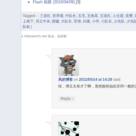
Flash 相册 (2010/04/09)
[3]
Tagged：
三道杠
,
世界观
,
中队长
,
五毛
,
五角星
,
五道杠
,
人生观
,
党费
,
上南下
,
另立中央
,
团徽
,
大队长
,
官僚
,
封建
,
小学
,
小队长
,
少先队
,
少先
队标
|
4 THOUGHTS ON “
队长，别开枪
”
风的博客
on
2011/05/14 at 14:26
said:
哇，博主太有才了啊，竟然能有如此非同一般的
↓
Reply