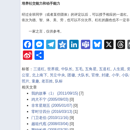
培养社交能力和动手能力
经过全班同学（或者某些团体）的评定以后，可以授予相应的一道杠
依次为德、智、体、美、劳，也可以不分次序。杠杠的颜色也不一定非
一家之言，仅供参考。
Facebook
Messenger
Telegram
Qzone
LinkedIn
Teams
Bluesk
X
Sina
Share
Weibo
标签：
三道杠
,
世界观
,
中队长
,
五毛
,
五角星
,
五道杠
,
人生观
,
公室
,
北上南下
,
另立中央
,
团徽
,
大队长
,
官僚
,
封建
,
小学
,
小队
照片
,
童趣
,
老百姓
,
队标
相关文章
我的故事（1） (2011/09/15)
[7]
鸡犬不宁 (2005/09/03)
[0]
非常星期五 (2005/01/07)
[0]
零时廿四分 (2016/03/13)
[1]
门卫老伯 (2010/11/16)
[9]
越俎代庖 (2008/03/04)
[0]
警钟长鸣 (2005/03/25)
[0]