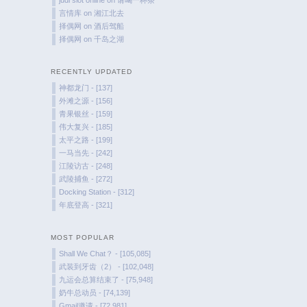
言情库
on
湘江北去
择偶网
on
酒后驾船
择偶网
on
千岛之湖
RECENTLY UPDATED
神都龙门 - [137]
外滩之源 - [156]
青果银丝 - [159]
伟大复兴 - [185]
太平之路 - [199]
一马当先 - [242]
江陵访古 - [248]
武陵捕鱼 - [272]
Docking Station - [312]
年底登高 - [321]
MOST POPULAR
Shall We Chat？ - [105,085]
武装到牙齿（2） - [102,048]
九运会总算结束了 - [75,948]
奶牛总动员 - [74,139]
Gmail邀请 - [72,981]