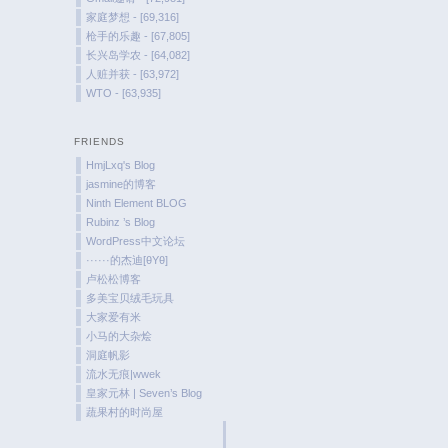
家庭梦想 - [69,316]
枪手的乐趣 - [67,805]
长兴岛学农 - [64,082]
人赃并获 - [63,972]
WTO - [63,935]
FRIENDS
HmjLxq's Blog
jasmine的博客
Ninth Element BLOG
Rubinz ’s Blog
WordPress中文论坛
······的杰迪[θYθ]
卢松松博客
多美宝贝绒毛玩具
大家爱有米
小马的大杂烩
洞庭帆影
流水无痕|wwek
皇家元林 | Seven’s Blog
蔬果村的时尚屋