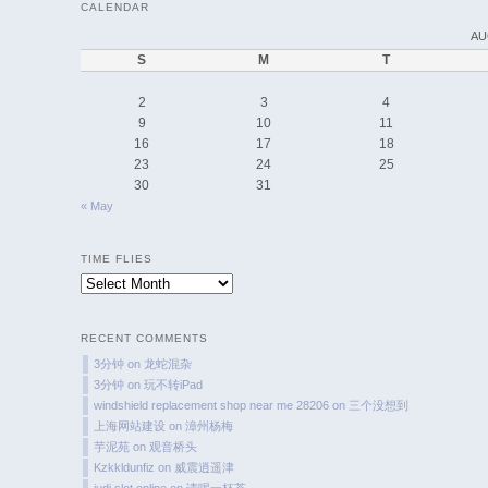
CALENDAR
AU
S
M
T
2
3
4
9
10
11
16
17
18
23
24
25
30
31
« May
TIME FLIES
Time
Flies
RECENT COMMENTS
3分钟
on
龙蛇混杂
3分钟
on
玩不转iPad
windshield replacement shop near me 28206
on
三个没想到
上海网站建设
on
漳州杨梅
芋泥苑
on
观音桥头
Kzkkldunfiz
on
威震逍遥津
judi slot online
on
请喝一杯茶