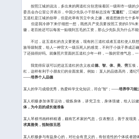
按照江城的说法，多出来的两道杠分别意味着区一级和市一级的少
委员会办公室公开表示，中国少先队小干部标志没有“
五道杠
”，江城
五道杠是江城的创举，但是此举有另立中央之嫌，难道想效仿七十多
但是我冷静下来仔细想一想，既然共产党员要按照工资的0.5%来
徽，老百姓还可以每发一贴领到五毛的工资，那么少先队员为什么不能
不过，这五道杠的含义要更改，现有的三道杠或者五道杠使人联想
族等级制度，给人一种官大一级压死人的感觉，不利于小孩子养成正
了还搞得好吗。就像照片里面的五道杠少年一样，一脸的官僚气息，一
我觉得应该可以把这五道杠的含义改成
德、智、体、美、劳
五项
杠，这样有利于小朋友们的全面发展。例如：
某人的品德高尚，遵纪守
——
培养个人品德
某人的学习成绩优秀，热爱科学文化知识，符合”智“；——
培养学习能
某人积极参加体育运动，锻炼身体，讲究卫生，身体强健，给人以健
体，为今后的成长做准备
某人琴棋书画样样精通，颇有艺术家的气息，仪表整洁，善于发现美，
求真善美，抵制假丑恶
某人积极参与有益身心的，对社会有意义的，有创造性的个体或者团体