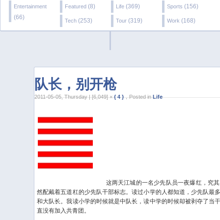
(8)
(369)
(156)
Entertainment
Featured
Life
Sports
(66)
(253)
(319)
(168)
Tech
Tour
Work
队长，别开枪
2011-05-05, Thursday | [6,049] ×
{ 4 }
，Posted in
Life
这两天江城的一名少先队员一夜爆红，究其
然配戴着五道杠的少先队干部标志。读过小学的人都知道，少先队最
和大队长。我读小学的时候就是中队长，读中学的时候却被剥夺了当
直没有加入共青团。