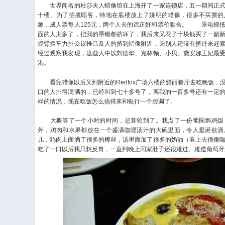
世界闻名的杜莎夫人蜡像馆在上海开了一家连锁店，五一期间正式
十楼。为了招揽顾客，特地在底楼放上了姚明的蜡像，很多不买票的
象，成人票每人125元，两个人去的话正好和票价吻合。
乘电梯抵达
面的人太多了，把我的墨镜都挤坏了，我后来又花了十块钱买了一副
螳臂挡车力排众议推己及人的挤到蜡像附近，乘别人还没有挤过来赶
经过观察我发现，这些人中以刘德华、克林顿、小贝、黛安娜王妃最
港。
看完蜡像以后又到附近的Redfox广场六楼的戆丽餐厅去吃晚饭，
口的人排得满满的，已经叫到七十多号了，离我的一百多号还有一定
样的情况，现在吃饭怎么搞得来和银行一个腔调了。
大概等了一个小时的时间，总算轮到了。我点了一份葡国焗鸡饭
外，鸡肉和水果都放在一个盛满咖喱汤汁的大碗里面，令人垂涎欲滴
儿，鸡肉上面洒了很多的椰丝，汤里面加了很多的奶油（看上去很像
吃了一口以后我只想反胃，一直到晚上回家肚子还很难过。难道葡萄牙