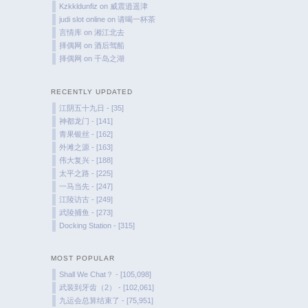
Kzkkldunfiz
on
威震逍遥津
judi slot online
on
请喝一杯茶
言情库
on
湘江北去
择偶网
on
酒后驾船
择偶网
on
千岛之湖
RECENTLY UPDATED
江阴五十九日 - [35]
神都龙门 - [141]
青果银丝 - [162]
外滩之源 - [163]
伟大复兴 - [188]
太平之路 - [225]
一马当先 - [247]
江陵访古 - [249]
武陵捕鱼 - [273]
Docking Station - [315]
MOST POPULAR
Shall We Chat？ - [105,098]
武装到牙齿（2） - [102,061]
九运会总算结束了 - [75,951]