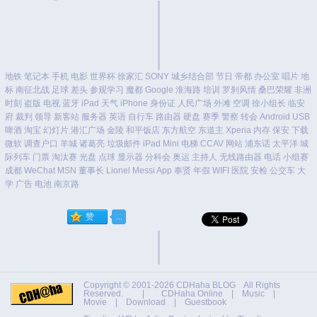
地铁
笔记本
手机
电影
世界杯
徐家汇
SONY
城乡结合部
节日
帝都
办公室
唱片
地
标
南征北战
足球
差头
参观学习
魔都
Google
淮海路
培训
罗刹风情
桑巴荣耀
非洲
时刻
盗版
电视
蓝牙
iPad
天气
iPhone
身份证
人民广场
外滩
空调
徐小组长
临安
府
裁判
领导
新客站
服务器
英语
自行车
路由器
硬盘
赛季
警察
转会
Android
USB
啤酒
淘宝
幻灯片
港汇广场
金陵
和平饭店
东方航空
东道主
Xperia
内存
保安
下载
微软
调查户口
羊城
诸葛亮
垃圾邮件
iPad Mini
电梯
CCAV
网站
浦东话
太平洋
城
际列车
门票
淘汰赛
光盘
点球
显示器
分科会
奥运
主持人
无线路由器
电话
小组赛
成都
WeChat
MSN
董事长
Lionel Messi
App
奉贤
年假
WIFI
医院
安检
公交车
大
学
广告
电池
南京路
Copyright © 2001-2026
CDHaha BLOG
All Rights
Reserved. |
CDHaha Online
|
Music
|
Movie
|
Download
|
Guestbook