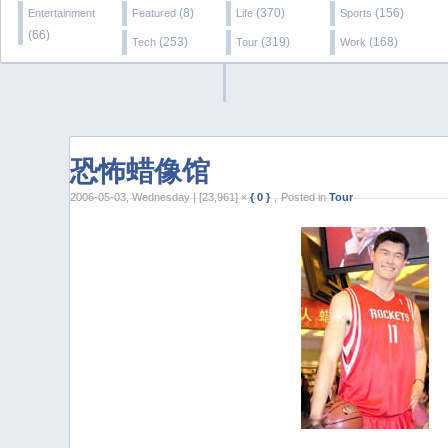
(8)
(370)
(156)
Entertainment
Featured
Life
Sports
(66)
(253)
(319)
(168)
Tech
Tour
Work
恐怖蜡像馆
2006-05-03, Wednesday | [23,961] ×
{ 0 }
，Posted in
Tour