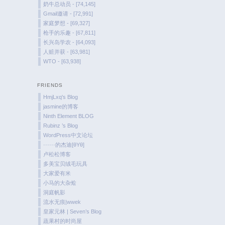
奶牛总动员 - [74,145]
Gmail邀请 - [72,991]
家庭梦想 - [69,327]
枪手的乐趣 - [67,811]
长兴岛学农 - [64,093]
人赃并获 - [63,981]
WTO - [63,938]
FRIENDS
HmjLxq's Blog
jasmine的博客
Ninth Element BLOG
Rubinz ’s Blog
WordPress中文论坛
······的杰迪[θYθ]
卢松松博客
多美宝贝绒毛玩具
大家爱有米
小马的大杂烩
洞庭帆影
流水无痕|wwek
皇家元林 | Seven’s Blog
蔬果村的时尚屋