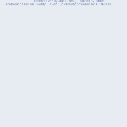
Timeline WP by
JuliusDesign
Ispired by
Timeline
Facebook
based on
Twenty Eleven 1.2
Proudly powered by TutsPress