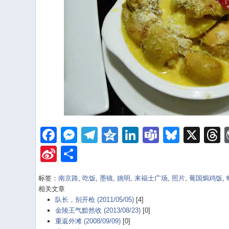
Facebook
Messenger
Telegram
Qzone
LinkedIn
Teams
Bluesk
X
Sina
Share
Weibo
标签：
南京路
,
吃饭
,
墨镜
,
姚明
,
来福士广场
,
照片
,
葡国焗鸡饭
,
相关文章
队长，别开枪 (2011/05/05)
[4]
金陵王气黯然收 (2013/08/23)
[0]
重返外滩 (2008/09/09)
[0]