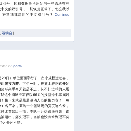
双引号，这和数据库所用到的一些语法有冲
January 2022
成中文的双引号，一切恢复正常了。怎么我以
December 2021
，难道我都是用的中文双引号？
Continue
October 2021
September 2021
,
运动会
|
August 2021
July 2021
June 2021
May 2021
sted in
Sports
April 2021
March 2021
月29日）单位里面举行了一次小规模运动会，
January 2021
短距离接力赛
。下午一时，投篮比赛正式开始
的篮球高手今天就是不进，从不打篮球的人屡
December 2020
我这个罚球专家仅以66％的投篮命中率屈居
November 2020
啊！接下来就是最最激动人心的接力赛了，每
September 2020
女
）各三名，要跑一个篮球场的宽度这么长，
投篮比赛如出一辙：本队一开始遥遥领先，谁
August 2020
然被超出，痛失冠军，当然也没有拿到冠军奖
July 2020
个牙膏还不错。
June 2020