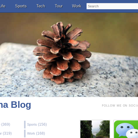
Search
Life
Sports
Tech
Tour
Work
a Blog
FOLLOW ME ON SOCI
(369)
(156)
e
Sports
(319)
(168)
ur
Work