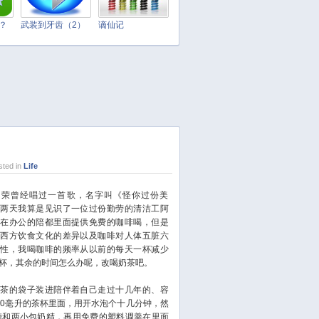
March 2025
February 2025
t？
武装到牙齿（2）
谪仙记
January 2025
December 2024
November 2024
October 2024
September 2024
August 2024
July 2024
ted in
Life
June 2024
May 2024
曾经唱过一首歌，名字叫《怪你过份美
这两天我算是见识了一位过份勤劳的清洁工阿
April 2024
现在办公的陪都里面提供免费的咖啡喝，但是
March 2024
中西方饮食文化的差异以及咖啡对人体五脏六
February 2024
害性，我喝咖啡的频率从以前的每天一杯减少
杯，其余的时间怎么办呢，改喝奶茶吧。
January 2024
December 2023
的袋子装进陪伴着自己走过十几年的、容
November 2023
00毫升的茶杯里面，用开水泡个十几分钟，然
糖和两小包奶精，再用免费的塑料调羹在里面