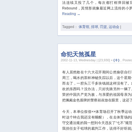
法连续又投了几个，每次都打框弹回被
Rebound，其情形就像最近网上流传的
Reading
→
Tagged：
体育馆
,
排球
,
罚篮
,
运动会
|
命犯天煞孤星
2002-11-13, Wednesday | [23,930] ×
{ 0 }
，Posted
有人居然敢在十六大召开期间公然偷窃自行
周三，喝水的茶杯神秘失踪以后，这个星期
而去了，一腔头三千多块钱就这样没有了。
欢的东西吗？没办法，只好先骑另外一辆了
荣的中国共产党为敌，与亲爱的祖国母亲为
把佩戴金色盾牌的警察叔叔放在眼里，这还
今天，本单位假借××体育场召开了秋季运动
时这个钟点我还没有睡醒），在去体育场的
守交通法规的我一想到今天违反了“七不”规
我担任女子铅球的裁判工作，说得不好听就