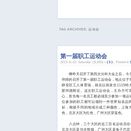
TAG ARCHIVES:
运动会
第一届职工运动会
2013-11-02, Saturday | [6,655] ×
{ 5 }
，Posted in
继昨天召开了第四次分科大会之后，今
停蹄的召开了第一届职工运动会，地点位于
静安区工人体育场，就在以前发生1115特
胶州路附近。这次职工运动会，主办方可
心，首先每一名员工都必须至少参加一项运
位参加的职工都可以领到一件世界知名品
衫，根据不同的地域分成三种颜色，上海
色，北京大区为红色，广州大区穿蓝色。
八点钟，三个大区的近三百名运动员在各
北京大区是功夫熊猫，广州大区是兔子巴尼