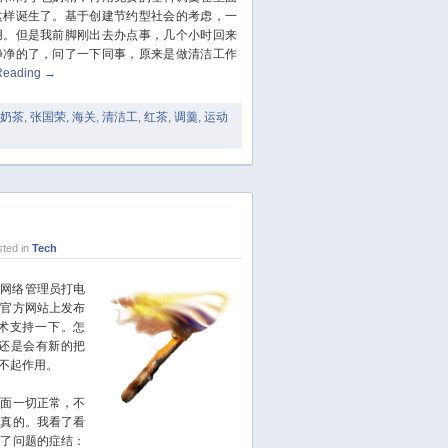
October 2023
这样诞生了。基于创建节约型社会的考虑，一
September 2023
用。但是我前脚刚出去办点事，几个小时回来
August 2023
净净的了，问了一下同事，原来是做清洁工作
Reading
→
July 2023
June 2023
奶茶
,
张国荣
,
海关
,
清洁工
,
红茶
,
调羹
,
运动
May 2023
April 2023
March 2023
February 2023
January 2023
ted in
Tech
December 2022
November 2022
网络管理员打电
的官方网站上发布
October 2022
术支持一下。怎
August 2022
，还是会有新的把
不起作用。
July 2022
June 2022
面一切正常，不
March 2022
是真的。我看了看
到了问题的症结：
February 2022