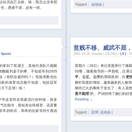
运动员自己去捡。唉，我怎么没有想
Tagged：
运动会
|
一失；愚者千虑，必有一得。
贫贱不移、威武不屈
n
Sports
2001-10-28, Sunday | [15,260] ×
{ 0 }
，Po
的拿到了双灌王，其他代表队只能眼
星期六（26日）单位里面举行了规模
翻裁判桌子的事。不知道等到2005
00整，随着领导的一声怒吼，比赛
业（有职业裁判吗？）危险系数也比
平、公正、公开
的黑哨原则，向
更
最新的体育动态都不知道，包括冠军
横杆高度的增加，越来越多的人被淘
《天下足球》啦！
期待已久的事终于发生了，有人居然
贵不能淫
”的，严词拒绝了她们的好
Reading
→
97年这首同名歌曲流行的时候，很多
天气比较冷，留短发会得感冒，还是蓄
非常的听话，乖乖的在家等待午夜凶
Tagged：
足球
,
运动会
|