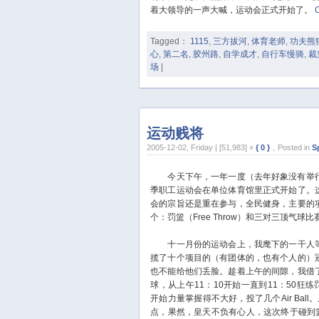
着大领导的一声大喊，运动会正式开始了。
Tagged：
1115
,
三方拔河
,
体育老师
,
功夫熊
心
,
第二名
,
胶州路
,
自学成才
,
自行车慢骑
,
裁
场
|
运动贱将
2005-12-02, Friday | [51,983] ×
{ 0 }
，Posted in
S
今天下午，一年一度（去年好象没有举
季职工运动会在单位体育馆里正式开始了。
会的宗旨还是重在参与，全民健身，主要的
个：罚篮（Free Throw）和三对三顶气球比
十一月份的运动会上，我麾下的一干人
揽了十个项目的（有团体的，也有个人的）
也不能给他们丢脸。趁着上午的间隙，我借
球，从上午11：10开始一直到11：50狂练
开始力量掌握得不大好，投了几个Air Ba
点，果然，皇天不负有心人，这次终于碰到