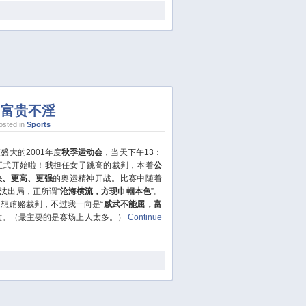
May 2020
April 2020
March 2020
February 2020
January 2020
December 2019
，富贵不淫
November 2019
sted in
Sports
October 2019
盛大的2001年度
秋季运动会
，当天下午13：
September 2019
正式开始啦！我担任女子跳高的裁判，本着
公
August 2019
快、更高、更强
的奥运精神开战。比赛中随着
July 2019
汰出局，正所谓“
沧海横流，方现巾帼本色
”。
想贿赂裁判，不过我一向是“
威武不能屈，富
June 2019
意。（最主要的是赛场上人太多。）
Continue
May 2019
April 2019
March 2019
January 2019
December 2018