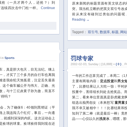
我抢（一共才两个人，还抢？）到
原来新闻的标题里面有英文状态的
小罗连续四次击中门柱一样。
Continue
突。我当机立断的把英文双引号改
前从来没有碰到过类似的问题呢
Reading
→
Tagged：
双引号
,
数据库
,
标题
,
网站
罚球专家
 in
Sports
2002-02-03, Sunday | [16,888] ×
{ 0 }
，Po
车，真是胆大包天，目无法纪。继上
一，才买了三个多月的自行车也离我
一年的工作总算完成了，本周二（1
难道我命犯天煞孤星，注定丢失最喜
主要有两项内容：
定点投篮
和
男女
。这个偷车贼公开与伟大、正确、光
了，比赛结果让人大吃一惊：平时
敌，与十三亿炎黄子孙为敌，简直不
投屡中，害得组长到处去抢奖品。而
了得吗？
第二，看来单位里面真是卧虎藏龙
组选出痴男怨女（本来想写
童男童
会，为了确保6：40领到黑哨证（平
我不幸又被相中！！！比赛结果和
路上我连闯几个红灯，事后，一向遵
知到了第二棒（就是最后一棒）竟
范，就感到深深的内疚。这次运动会上
品——心仪以久的
洗发水
，嘿嘿，那
是捡球的球童。捡球捡得我到现在还