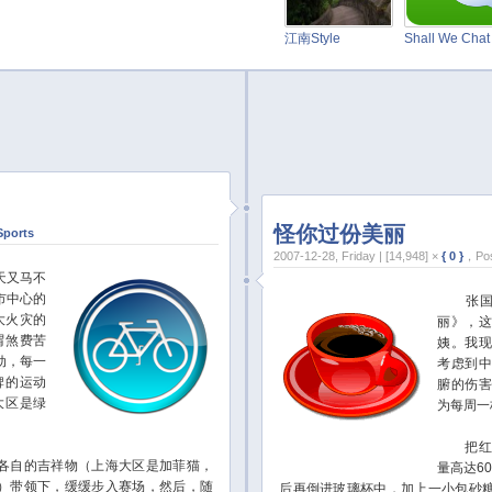
江南Style
Shall We Cha
怪你过份美丽
Sports
2007-12-28, Friday | [14,948] ×
{ 0 }
，Pos
天又马不
市中心的
张国荣
大火灾的
丽》，
谓煞费苦
姨。我
动，每一
考虑到
牌的运动
腑的伤
大区是绿
为每周一
把红茶
自的吉祥物（上海大区是加菲猫，
量高达6
）带领下，缓缓步入赛场，然后，随
后再倒进玻璃杯中，加上一小包砂