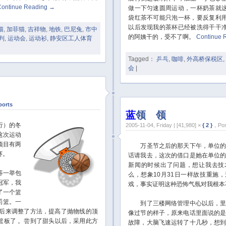
Continue Reading
→
做一下匀速圆周运动，一杯奶茶就
袋红茶不可能只泡一杯，要反复利
以后发现我的茶杯已经被洗得干干
猫
,
加菲猫
,
吉祥物
,
地铁
,
巴尼兔
,
市中
的阿姨干的，受不了啊。
Continue 
判
,
运动会
,
运动衫
,
静安区工人体育
Tagged：
乒乓
,
咖啡
,
外高桥保税区
,
会
|
ports
蓝
领
白
领
行）的冬
2005-11-04, Friday | [41,980] ×
{ 2 }
，Pos
这次运动
项目有两
万圣节之后的那天下午，单位的
赛。
话请我去，这次的借口是她在单位
新闻的时候出了问题，想让我去技
等一举包
么，想象10月31日一样故技重施
冠军，我
戏，事实证明这种恐怖气氛对我根本
了一个篮
罚篮。一
到了三楼网络管理中心以后，里
ll。后来调整了方法，提高了抛物线的顶
像过节的样子，原来电话里面说的
篮板了 。尝到了甜头以后，采用此方
故障，大脑飞速运转了十几秒，想