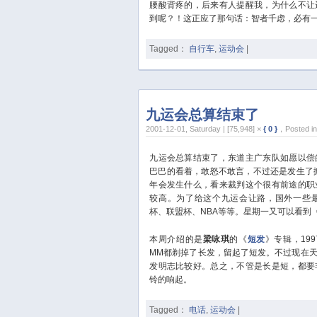
腰酸背疼的，后来有人提醒我，为什么不让
到呢？！这正应了那句话：智者千虑，必有
Tagged：
自行车
,
运动会
|
九运会总算结束了
2001-12-01, Saturday | [75,948] ×
{ 0 }
，Posted i
九运会总算结束了，东道主广东队如愿以偿
巴巴的看着，敢怒不敢言，不过还是发生了掀
年会发生什么，看来裁判这个很有前途的职
较高。为了给这个九运会让路，国外一些
杯、联盟杯、NBA等等。星期一又可以看到
本周介绍的是
梁咏琪
的《
短发
》专辑，19
MM都剃掉了长发，留起了短发。不过现在
发明志比较好。总之，不管是长是短，都要
铃的响起。
Tagged：
电话
,
运动会
|