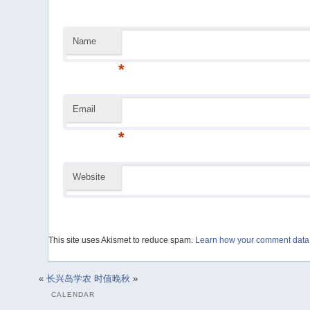
Name
*
Email
*
Website
This site uses Akismet to reduce spam.
Learn how your comment data 
«
长兴岛学农
时值晚秋
»
CALENDAR