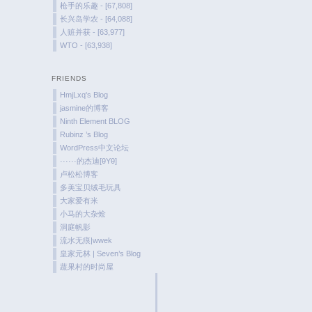
枪手的乐趣 - [67,808]
长兴岛学农 - [64,088]
人赃并获 - [63,977]
WTO - [63,938]
FRIENDS
HmjLxq's Blog
jasmine的博客
Ninth Element BLOG
Rubinz ’s Blog
WordPress中文论坛
······的杰迪[θYθ]
卢松松博客
多美宝贝绒毛玩具
大家爱有米
小马的大杂烩
洞庭帆影
流水无痕|wwek
皇家元林 | Seven’s Blog
蔬果村的时尚屋