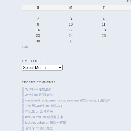
AU
S
M
T
2
3
4
9
10
11
16
17
18
23
24
25
30
31
« Jul
TIME FLIES
Time
Flies
RECENT COMMENTS
3分钟
on
龙蛇混杂
3分钟
on
玩不转iPad
windshield replacement shop near me 28206
on
三个没想到
上海网站建设
on
漳州杨梅
芋泥苑
on
观音桥头
Kzkkldunfiz
on
威震逍遥津
judi slot online
on
请喝一杯茶
言情库
on
湘江北去