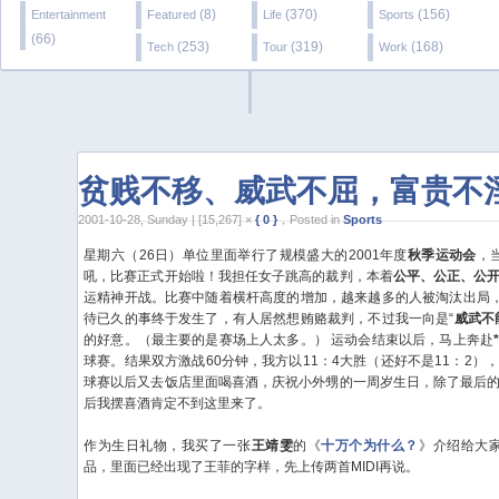
(8)
(370)
(156)
Entertainment
Featured
Life
Sports
(66)
(253)
(319)
(168)
Tech
Tour
Work
贫贱不移、威武不屈，富贵不
2001-10-28, Sunday | [15,267] ×
{ 0 }
，Posted in
Sports
星期六（26日）单位里面举行了规模盛大的2001年度
秋季运动会
，
吼，比赛正式开始啦！我担任女子跳高的裁判，本着
公平、公正、公
运精神开战。比赛中随着横杆高度的增加，越来越多的人被淘汰出局，
待已久的事终于发生了，有人居然想贿赂裁判，不过我一向是“
威武不
的好意。（最主要的是赛场上人太多。）
运动会结束以后，马上奔赴
球赛。结果双方激战60分钟，我方以11：4大胜（还好不是11：2
球赛以后又去饭店里面喝喜酒，庆祝小外甥的一周岁生日，除了最后
后我摆喜酒肯定不到这里来了。
作为生日礼物，我买了一张
王靖雯
的《
十万个为什么？
》介绍给大家
品，里面已经出现了王菲的字样，先上传两首MIDI再说。