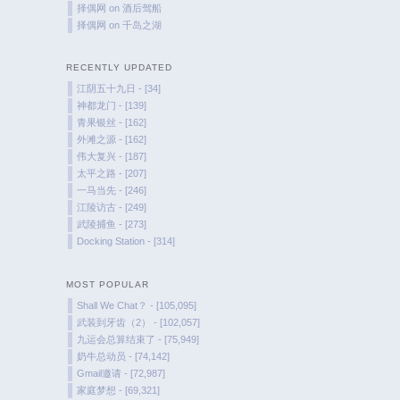
择偶网
on
酒后驾船
择偶网
on
千岛之湖
RECENTLY UPDATED
江阴五十九日 - [34]
神都龙门 - [139]
青果银丝 - [162]
外滩之源 - [162]
伟大复兴 - [187]
太平之路 - [207]
一马当先 - [246]
江陵访古 - [249]
武陵捕鱼 - [273]
Docking Station - [314]
MOST POPULAR
Shall We Chat？ - [105,095]
武装到牙齿（2） - [102,057]
九运会总算结束了 - [75,949]
奶牛总动员 - [74,142]
Gmail邀请 - [72,987]
家庭梦想 - [69,321]