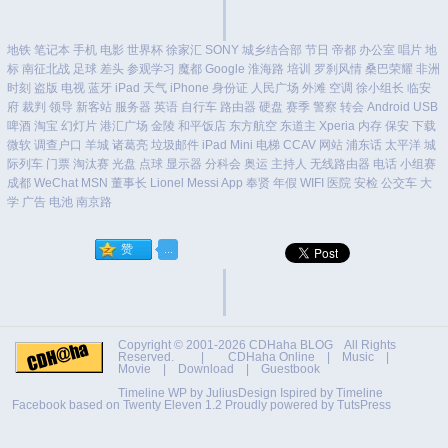
地铁
笔记本
手机
电影
世界杯
徐家汇
SONY
城乡结合部
节日
帝都
办公室
唱片
地
标
南征北战
足球
差头
参观学习
魔都
Google
淮海路
培训
罗刹风情
桑巴荣耀
非洲
时刻
盗版
电视
蓝牙
iPad
天气
iPhone
身份证
人民广场
外滩
空调
徐小组长
临安
府
裁判
领导
新客站
服务器
英语
自行车
路由器
硬盘
赛季
警察
转会
Android
USB
啤酒
淘宝
幻灯片
港汇广场
金陵
和平饭店
东方航空
东道主
Xperia
内存
保安
下载
微软
调查户口
羊城
诸葛亮
垃圾邮件
iPad Mini
电梯
CCAV
网站
浦东话
太平洋
城
际列车
门票
淘汰赛
光盘
点球
显示器
分科会
奥运
主持人
无线路由器
电话
小组赛
成都
WeChat
MSN
董事长
Lionel Messi
App
奉贤
年假
WIFI
医院
安检
公交车
大
学
广告
电池
南京路
Copyright © 2001-2026
CDHaha BLOG
All Rights
Reserved. |
CDHaha Online
|
Music
|
Movie
|
Download
|
Guestbook
Timeline WP by
JuliusDesign
Ispired by
Timeline
Facebook
based on
Twenty Eleven 1.2
Proudly powered by TutsPress