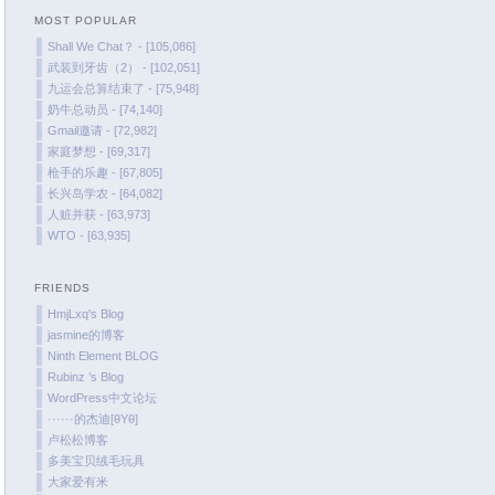
MOST POPULAR
February 2022
Shall We Chat？ - [105,086]
January 2022
武装到牙齿（2） - [102,051]
December 2021
九运会总算结束了 - [75,948]
奶牛总动员 - [74,140]
October 2021
Gmail邀请 - [72,982]
September 2021
家庭梦想 - [69,317]
August 2021
枪手的乐趣 - [67,805]
长兴岛学农 - [64,082]
July 2021
人赃并获 - [63,973]
June 2021
WTO - [63,935]
May 2021
April 2021
FRIENDS
March 2021
HmjLxq's Blog
jasmine的博客
January 2021
Ninth Element BLOG
December 2020
Rubinz ’s Blog
November 2020
WordPress中文论坛
······的杰迪[θYθ]
September 2020
卢松松博客
August 2020
多美宝贝绒毛玩具
大家爱有米
July 2020