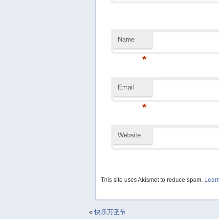
Name
*
Email
*
Website
This site uses Akismet to reduce spam.
Learn
«
快乐万圣节