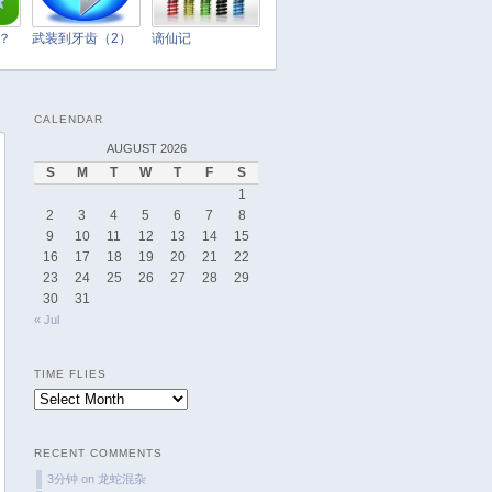
April 2025
March 2025
t？
武装到牙齿（2）
谪仙记
February 2025
January 2025
CALENDAR
December 2024
AUGUST 2026
November 2024
S
M
T
W
T
F
S
October 2024
1
September 2024
2
3
4
5
6
7
8
9
10
11
12
13
14
15
August 2024
16
17
18
19
20
21
22
July 2024
23
24
25
26
27
28
29
June 2024
30
31
« Jul
May 2024
April 2024
TIME FLIES
March 2024
Time
February 2024
Flies
January 2024
RECENT COMMENTS
December 2023
3分钟
on
龙蛇混杂