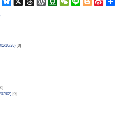
m
e
nkedIn
Teams
Bluesky
X
Threads
WordPress
Douban
WeChat
Line
Blogger
Sina
Sh
Weib
会
10/28)
[0]
0]
/07/02)
[0]