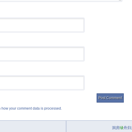
 how your comment data is processed.
洞房
绿
舟归