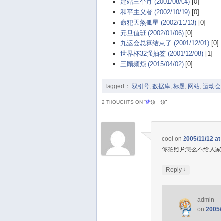
建站三个月 (2001/08/04)
[0]
和平主义者 (2002/10/19)
[0]
命犯天煞孤星 (2002/11/13)
[0]
元旦值班 (2002/01/06)
[0]
九运会总算结束了 (2001/12/01)
[0]
世界杯32强抽签 (2001/12/08)
[1]
三顾频烦 (2015/04/02)
[0]
Tagged：
双引号
,
数据库
,
标题
,
网站
,
运动会
2 THOUGHTS ON “
蓝
领
白
领
”
cool
on
2005/11/12 at
你拍照片怎么不给人
↓
Reply
admin
on
2005/