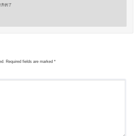
整齐的了
ed.
Required fields are marked
*