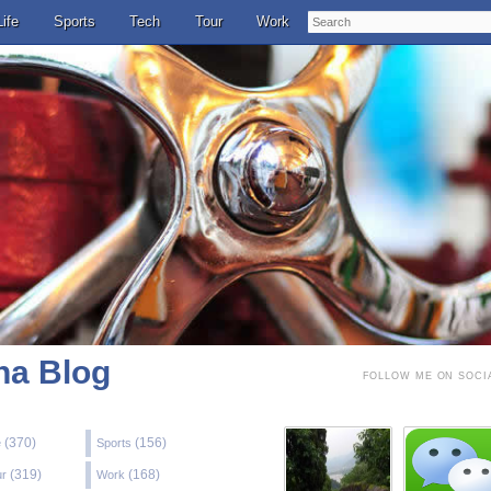
Search
Life
Sports
Tech
Tour
Work
a Blog
FOLLOW ME ON SOCI
(370)
(156)
e
Sports
(319)
(168)
ur
Work