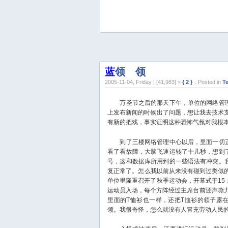
蓝
领
白
领
2005-11-04, Friday | [41,983] ×
{ 2 }
，Posted in
T
万圣节之后的那天下午，单位的网络管理
上发布新闻的时候出了问题，想让我去技术支
有新的把戏，事实证明这种恐怖气氛对我根
到了三楼网络管理中心以后，里面一切正
看了看故障，大脑飞速运转了十几秒，想到
号，这和数据库所用到的一些语法有冲突。
复正常了。怎么我以前从来没有碰到过类似
单位里隆重召开了秋季运动会，开幕式于15
运动员入场，每个方阵经过主席台前还声嘶
里面的T恤衫也一样，还把T恤衫的领子露
领。我很奇怪，怎么就没有人冒充劳动人民