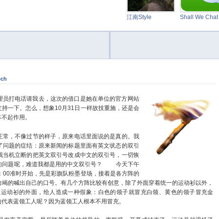
江南Style
Shall We Cha
ech
员打电话请我去，这次的借口是她在单位的官方网站
持一下。怎么，想象10月31日一样故技重施，还是会
本不起作用。
常，不像过节的样子，原来电话里面说的是真的。我
了问题的症结：原来新闻的标题里面有英文状态的双引
我当机立断的把英文双引号改成中文的双引号，一切恢
的问题呢，难道我都是用的中文双引号？
今天下午
：00准时开始，先是彩旗队粉墨登场，接着是各方阵的
力竭的喊出自己的口号。有几个方阵比较有创意，除了外面穿着统一的运动衫以外，
在运动衫的外面，给人造成一种假象：白色的领子就冒充白领、黄色的领子冒充金
的代表蓝领工人呢？因为蓝领工人根本不用冒充。