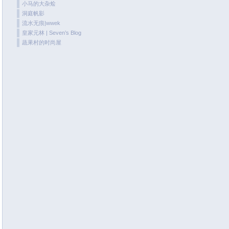
are
小马的大杂烩
June 2020
o
洞庭帆影
May 2020
流水无痕|wwek
皇家元林 | Seven’s Blog
April 2020
蔬果村的时尚屋
March 2020
February 2020
January 2020
December 2019
November 2019
October 2019
September 2019
August 2019
July 2019
June 2019
May 2019
April 2019
March 2019
January 2019