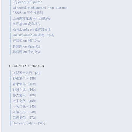
November 2023
3分钟
on
玩不转iPad
windshield replacement shop near me
October 2023
28206
on
三个没想到
September 2023
上海网站建设
on
漳州杨梅
August 2023
芋泥苑
on
观音桥头
Kzkkldunfiz
on
威震逍遥津
July 2023
judi slot online
on
请喝一杯茶
June 2023
言情库
on
湘江北去
择偶网
on
酒后驾船
May 2023
择偶网
on
千岛之湖
April 2023
March 2023
RECENTLY UPDATED
February 2023
江阴五十九日 - [29]
January 2023
神都龙门 - [138]
青果银丝 - [160]
December 2022
外滩之源 - [160]
November 2022
伟大复兴 - [186]
October 2022
太平之路 - [199]
一马当先 - [245]
August 2022
江陵访古 - [248]
July 2022
武陵捕鱼 - [272]
June 2022
Docking Station - [312]
March 2022