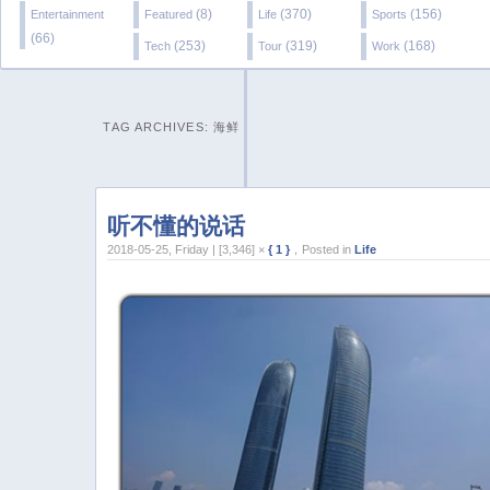
(8)
(370)
(156)
Entertainment
Featured
Life
Sports
(66)
(253)
(319)
(168)
Tech
Tour
Work
TAG ARCHIVES:
海鲜
听不懂的说话
2018-05-25, Friday | [3,346] ×
{ 1 }
，Posted in
Life