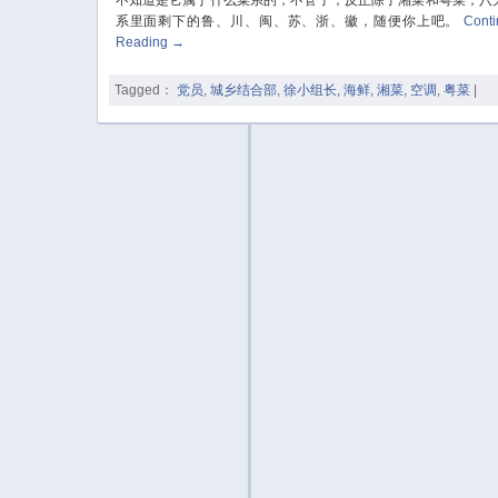
系里面剩下的鲁、川、闽、苏、浙、徽，随便你上吧。
Cont
Reading
→
Tagged：
党员
,
城乡结合部
,
徐小组长
,
海鲜
,
湘菜
,
空调
,
粤菜
|