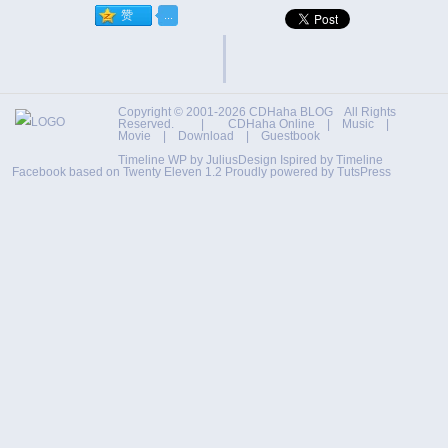
Copyright © 2001-2026
CDHaha BLOG
All Rights
Reserved. |
CDHaha Online
|
Music
|
Movie
|
Download
|
Guestbook
Timeline WP by
JuliusDesign
Ispired by
Timeline
Facebook
based on
Twenty Eleven 1.2
Proudly powered by TutsPress