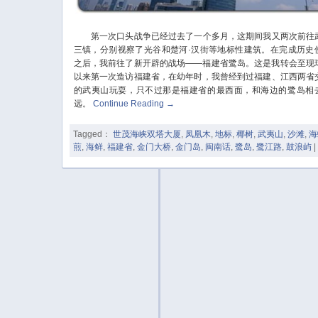
第一次口头战争已经过去了一个多月，这期间我又两次前往
三镇，分别视察了光谷和楚河·汉街等地标性建筑。在完成历史
之后，我前往了新开辟的战场——福建省鹭岛。这是我转会至现
以来第一次造访福建省，在幼年时，我曾经到过福建、江西两省
的武夷山玩耍，只不过那是福建省的最西面，和海边的鹭岛相
远。
Continue Reading
→
Tagged：
世茂海峡双塔大厦
,
凤凰木
,
地标
,
椰树
,
武夷山
,
沙滩
,
海
煎
,
海鲜
,
福建省
,
金门大桥
,
金门岛
,
闽南话
,
鹭岛
,
鹭江路
,
鼓浪屿
|