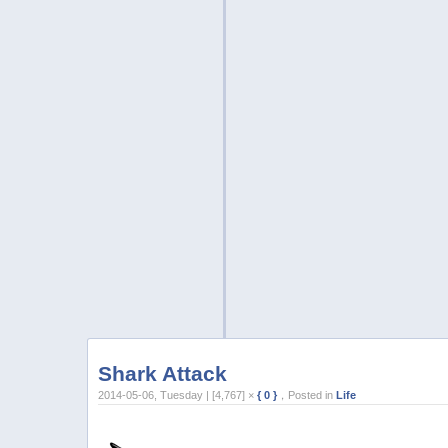
Shark Attack
2014-05-06, Tuesday | [4,767] ×
{ 0 }
，Posted in
Life