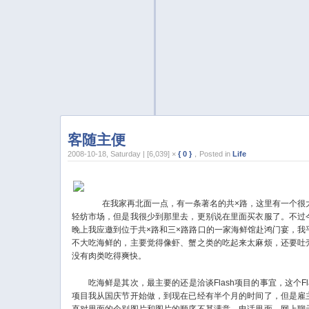
客随主便
2008-10-18, Saturday | [6,039] ×
{ 0 }
，Posted in
Life
在我家再北面一点，有一条著名的共×路，这里有一个很
轻纺市场，但是我很少到那里去，更别说在里面买衣服了。不过
晚上我应邀到位于共×路和三×路路口的一家海鲜馆赴鸿门宴，我
不大吃海鲜的，主要觉得像虾、蟹之类的吃起来太麻烦，还要吐
没有肉类吃得爽快。
吃海鲜是其次，最主要的还是洽谈Flash项目的事宜，这个Fla
项目我从国庆节开始做，到现在已经有半个月的时间了，但是雇
直对里面的个别图片和图片的顺序不甚满意，电话里面、网上聊