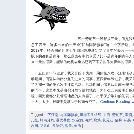
五一劳动节一般都放三天，但是我
息了四天，这多出来的一天全拜“与国际接轨”这几个字所赐。
2013年，联合国的世界卫生组织就重新定义了青年的概念——4
以下的都算是青年，那么我也有幸的享受了比不是青年的青年人
来一天的假期，能够借此机会重温还剩下不多的作为青年的假期
五四青年节过后，我又开始了为期一周的第八次下江南活动
动期间，偶遇从岭南分舵飞过来的同事，五四青年节过后，我又
了为期一周的第八次下江南活动。活动期间，偶遇从岭南分舵飞
的同事，这里本来是魔都分舵管辖的地盘，为什么会有岭南分舵
呢，因为魔都分舵管理地盘的人有喜了，出于保护孕妇的初衷，
上人手太少，只能于是求助于岭南分舵了。
Continue Reading
Tagged：
下江南
,
与国际接轨
,
世界卫生组织
,
东海
,
劳动节
,
啤酒
,
儿红
,
岭南分舵
,
暴饮暴食
,
水帘洞
,
海鲜
,
烧烤
,
状元红
,
痛风
,
码头
,
合国
,
花果山
,
食物链
,
鲨鱼
,
黄酒
|