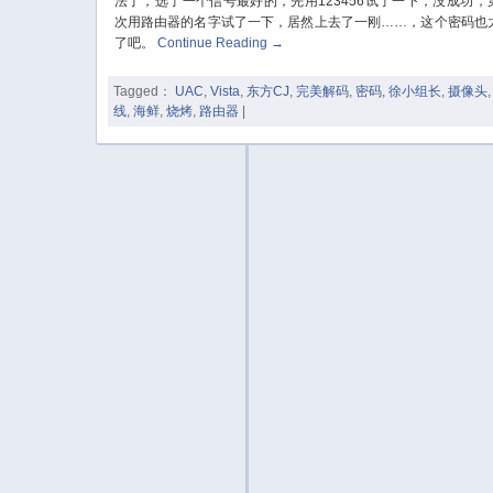
法了，选了一个信号最好的，先用123456试了一下，没成功，
次用路由器的名字试了一下，居然上去了一刚……，这个密码也
了吧。
Continue Reading
→
Tagged：
UAC
,
Vista
,
东方CJ
,
完美解码
,
密码
,
徐小组长
,
摄像头
线
,
海鲜
,
烧烤
,
路由器
|