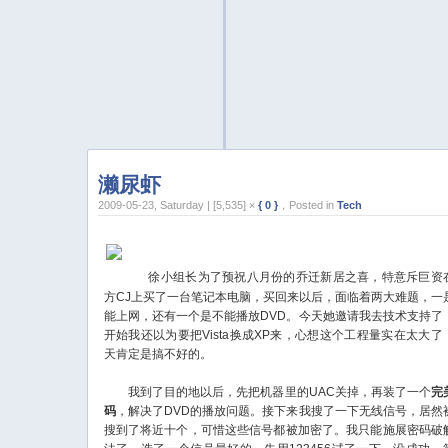
濑尿虾
2009-05-23, Saturday | [5,535] ×
{ 0 }
，Posted in
Tech
徐小组长为了预祝八月份的乔迁新居之喜，特意斥巨资
方CJ上买了一台笔记本电脑，买回来以后，面临着两大难题，一
能上网，还有一个是不能播放DVD。今天她邀请我去技术支持了
开始我还以为要把Vista换成XP来，心想这个工程量实在太大了
天肯定是搞不好的。
我到了目的地以后，先把机器里的UAC关掉，再装了一个
完
码
，解决了DVD的播放问题。接下来我搜了一下无线信号，居然
搜到了将近十个，可惜这些信号都被加密了。我只能施展密码破