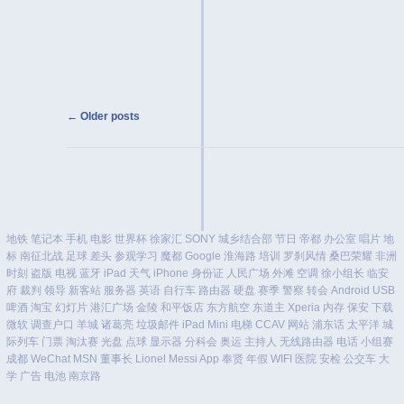
Post navigation
←
Older posts
地铁
笔记本
手机
电影
世界杯
徐家汇
SONY
城乡结合部
节日
帝都
办公室
唱片
地
标
南征北战
足球
差头
参观学习
魔都
Google
淮海路
培训
罗刹风情
桑巴荣耀
非洲
时刻
盗版
电视
蓝牙
iPad
天气
iPhone
身份证
人民广场
外滩
空调
徐小组长
临安
府
裁判
领导
新客站
服务器
英语
自行车
路由器
硬盘
赛季
警察
转会
Android
USB
啤酒
淘宝
幻灯片
港汇广场
金陵
和平饭店
东方航空
东道主
Xperia
内存
保安
下载
微软
调查户口
羊城
诸葛亮
垃圾邮件
iPad Mini
电梯
CCAV
网站
浦东话
太平洋
城
际列车
门票
淘汰赛
光盘
点球
显示器
分科会
奥运
主持人
无线路由器
电话
小组赛
成都
WeChat
MSN
董事长
Lionel Messi
App
奉贤
年假
WIFI
医院
安检
公交车
大
学
广告
电池
南京路