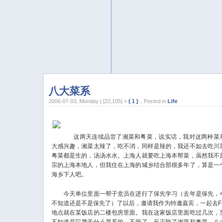
八大菜系
2006-07-03, Monday | [22,105] ×
{ 1 }
，Posted in
Life
这两天连续品尝了湘菜和粤菜，说实话，我对这两种菜
大感兴趣，湘菜太辣了，吃不消，同样是辣的，我还不如去吃川
粤菜都是生的，汤汤水水。上海人就要吃上海本帮菜，虽然我不
宗的上海本地人，但我住在上海的城乡结合部很多年了，算是一
海乡下人吧。
今天单位里面一帮子党员在进行了保先学习（去年是保先，
不知道还是不是保先了）了以后，邀请我作为特邀嘉宾，一起去F
地点就在某饭店的二楼包房里面。我在这家饭店里面吃过几次，
不知道是它属于什么菜系的，不管了，反正除了湘菜和粤菜，八