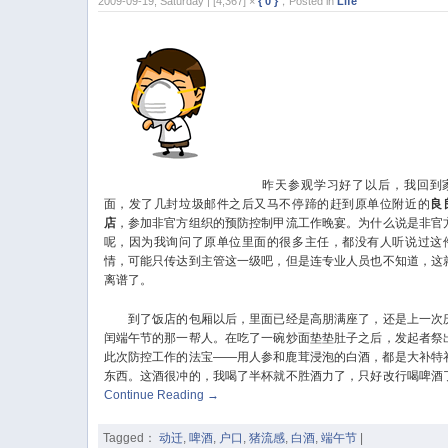
2009-09-19, Saturday | [4,367] ×
{ 0 }
，Posted in
Life
昨天参观学习好了以后，我回到
面，发了几封垃圾邮件之后又马不停蹄的赶到原单位附近的
良
店
，参加非官方组织的预防控制甲流工作晚宴。为什么说是非官
呢，因为我询问了原单位里面的很多主任，都没有人听说过这
情，可能只传达到主管这一级吧，但是连专业人员也不知道，这
离谱了。
到了饭店的包厢以后，里面已经是高朋满座了，还是上一次
闰端午节的那一帮人。在吃了一碗炒面垫垫肚子之后，发起者祭
此次防控工作的法宝——用人参和鹿茸浸泡的白酒，都是大补特
东西。这酒很冲的，我喝了半杯就不胜酒力了，只好改行喝啤酒
Continue Reading
→
Tagged：
动迁
,
啤酒
,
户口
,
猪流感
,
白酒
,
端午节
|