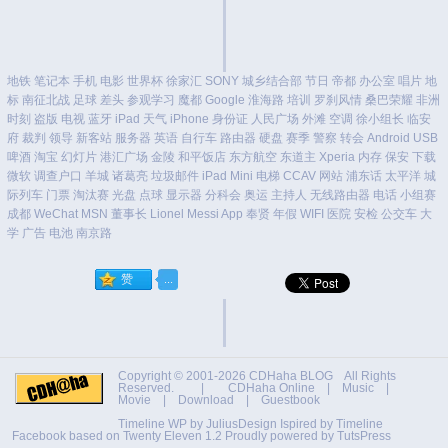
地铁
笔记本
手机
电影
世界杯
徐家汇
SONY
城乡结合部
节日
帝都
办公室
唱片
地
标
南征北战
足球
差头
参观学习
魔都
Google
淮海路
培训
罗刹风情
桑巴荣耀
非洲
时刻
盗版
电视
蓝牙
iPad
天气
iPhone
身份证
人民广场
外滩
空调
徐小组长
临安
府
裁判
领导
新客站
服务器
英语
自行车
路由器
硬盘
赛季
警察
转会
Android
USB
啤酒
淘宝
幻灯片
港汇广场
金陵
和平饭店
东方航空
东道主
Xperia
内存
保安
下载
微软
调查户口
羊城
诸葛亮
垃圾邮件
iPad Mini
电梯
CCAV
网站
浦东话
太平洋
城
际列车
门票
淘汰赛
光盘
点球
显示器
分科会
奥运
主持人
无线路由器
电话
小组赛
成都
WeChat
MSN
董事长
Lionel Messi
App
奉贤
年假
WIFI
医院
安检
公交车
大
学
广告
电池
南京路
Copyright © 2001-2026
CDHaha BLOG
All Rights
Reserved. |
CDHaha Online
|
Music
|
Movie
|
Download
|
Guestbook
Timeline WP by
JuliusDesign
Ispired by
Timeline
Facebook
based on
Twenty Eleven 1.2
Proudly powered by TutsPress