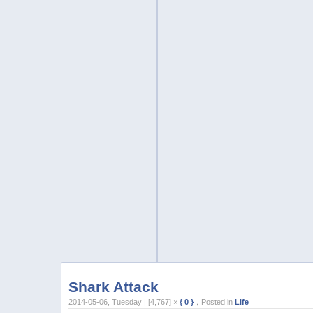
Shark Attack
2014-05-06, Tuesday | [4,767] ×
{ 0 }
，Posted in
Life