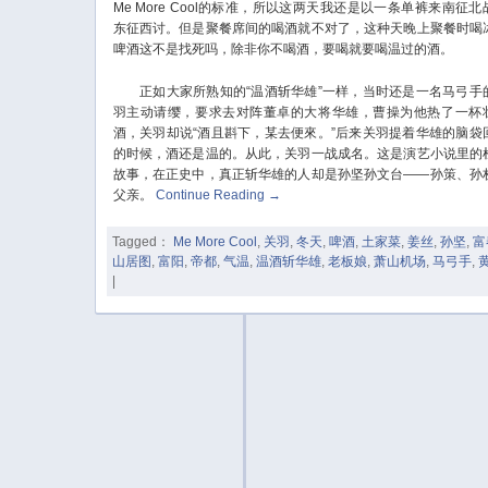
Me More Cool的标准，所以这两天我还是以一条单裤来南征北
东征西讨。但是聚餐席间的喝酒就不对了，这种天晚上聚餐时喝
啤酒这不是找死吗，除非你不喝酒，要喝就要喝温过的酒。
正如大家所熟知的“温酒斩华雄”一样，当时还是一名马弓手
羽主动请缨，要求去对阵董卓的大将华雄，曹操为他热了一杯
酒，关羽却说“酒且斟下，某去便來。”后来关羽提着华雄的脑袋
的时候，酒还是温的。从此，关羽一战成名。这是演艺小说里的
故事，在正史中，真正斩华雄的人却是孙坚孙文台——孙策、孙
父亲。
Continue Reading
→
Tagged：
Me More Cool
,
关羽
,
冬天
,
啤酒
,
土家菜
,
姜丝
,
孙坚
,
富
山居图
,
富阳
,
帝都
,
气温
,
温酒斩华雄
,
老板娘
,
萧山机场
,
马弓手
,
|