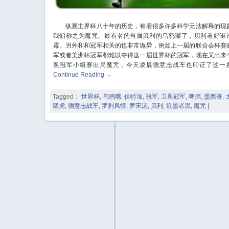
纵观世界杯八十年的历史，有着很多许多科学无法解释的现
我们称之为魔咒。最有名的当属贝利的乌鸦嘴了，贝利看好谁
霉。另外和和冠军相关的也非常诡异，例如上一届的联合会杯赛
军或者美洲杯冠军都难以夺得这一届世界杯的冠军，现在又出来
冕冠军小组赛出局魔咒，今天凌晨德意志战车也印证了这一
Continue Reading
→
Tagged：
世界杯
,
乌鸦嘴
,
伏特加
,
冠军
,
卫冕冠军
,
啤酒
,
墨西哥
,
猛虎
,
德意志战车
,
罗刹风情
,
罗宋汤
,
贝利
,
近墨者黑
,
魔咒
|