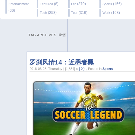
(8)
(370)
(156)
Entertainment
Featured
Life
Sports
(66)
(253)
(319)
(168)
Tech
Tour
Work
TAG ARCHIVES:
啤酒
罗刹风情14：近墨者黑
2018-06-28, Thursday | [1,854] ×
{ 0 }
，Posted in
Sports