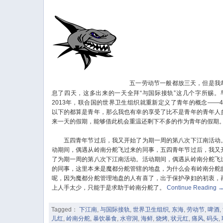
五一劳动节一般都放三天，但是我
息了四天，这多出来的一天全拜“与国际接轨”这几个字所赐。
2013年，联合国的世界卫生组织就重新定义了青年的概念——4
以下的都算是青年，那么我也有幸的享受了比不是青年的青年人
来一天的假期，能够借此机会重温还剩下不多的作为青年的假期
五四青年节过后，我又开始了为期一周的第八次下江南活动
动期间，偶遇从岭南分舵飞过来的同事，五四青年节过后，我又
了为期一周的第八次下江南活动。活动期间，偶遇从岭南分舵飞
的同事，这里本来是魔都分舵管辖的地盘，为什么会有岭南分舵
呢，因为魔都分舵管理地盘的人有喜了，出于保护孕妇的初衷，
上人手太少，只能于是求助于岭南分舵了。
Continue Reading
Tagged：
下江南
,
与国际接轨
,
世界卫生组织
,
东海
,
劳动节
,
啤酒
,
儿红
,
岭南分舵
,
暴饮暴食
,
水帘洞
,
海鲜
,
烧烤
,
状元红
,
痛风
,
码头
,