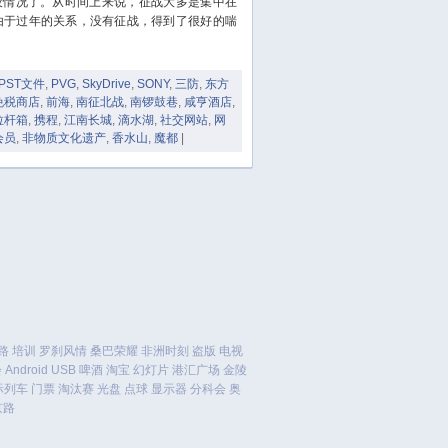
设情况了。从时间上来说，征战大多是集中在
份由于过年的关系，没有征战，得到了很好的喘
January 2016
December 2015
November 2015
PST文件
,
PVG
,
SkyDrive
,
SONY
,
三防
,
东方
免税商店
,
前海
,
南征北战
,
南锣鼓巷
,
咸亨酒店
,
October 2015
拉杆箱
,
携程
,
江南长城
,
滴水湖
,
社交网站
,
网
September 2015
会员
,
非物质文化遗产
,
香水山
,
魔都
|
August 2015
July 2015
June 2015
May 2015
April 2015
March 2015
February 2015
January 2015
路
培训
罗刹风情
桑巴荣耀
非洲时刻
盗版
电视
December 2014
会
Android
USB
啤酒
淘宝
幻灯片
港汇广场
金陵
November 2014
际列车
门票
淘汰赛
光盘
点球
显示器
分科会
奥
京路
October 2014
September 2014