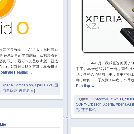
装的是Android 7.1.1版，当时最新
了。我一直在系统更新里面刷新，却始终没有
还真不少，最可气的是欧洲版、亚太
2015年8月，我斥巨资购买了SON
reo，就独缺港版的更新，看来世道
半了。本来想和以往一样，两年换
Continue Reading
→
场，价格合适的看不中，看中的都太
样，时间一下子来到了年底，Z2手
a
,
Xperia Companion
,
Xperia XZs
,
国
Reading
→
电
,
节电优能
,
设置界面
|
Tagged：
FM收音机
,
MW600
,
Small
SONY·Ericsson
,
Xperia
,
Xperia Assi
孔
,
蓝牙耳机
|
Life