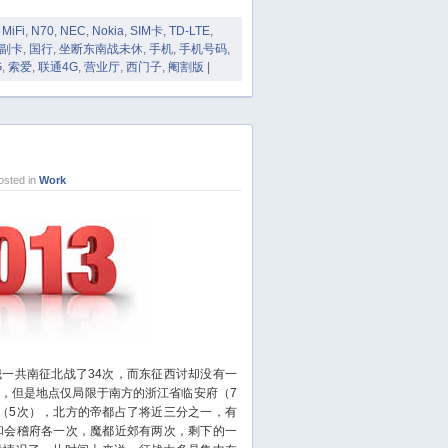
July 2017
June 2017
,
MiFi
,
N70
,
NEC
,
Nokia
,
SIM卡
,
TD-LTE
,
副卡
,
国行
,
坐断东南战未休
,
手机
,
手机号码
,
May 2017
G
,
索爱
,
联通4G
,
营业厅
,
西门子
,
阉割版
|
April 2017
March 2017
February 2017
January 2017
sted in
Work
December 2016
November 2016
October 2016
September 2016
August 2016
July 2016
June 2016
May 2016
共南征北战了34次，而东征西讨却没有一
，但是地点仅局限于南方的浙江省临安府（7
April 2016
（5次），北方的帝都占了将近三分之一，有
March 2016
和会稽府各一次，魔都近郊有两次，剩下的一
February 2016