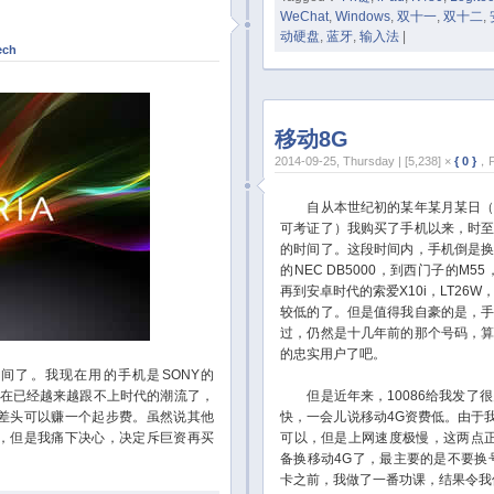
WeChat
,
Windows
,
双十一
,
双十二
,
动硬盘
,
蓝牙
,
输入法
|
ech
移动8G
2014-09-25, Thursday | [5,238] ×
{ 0 }
，P
自从本世纪初的某年某月某日（
可考证了）我购买了手机以来，时
的时间了。这段时间内，手机倒是
的NEC DB5000，到西门子的M55，
再到安卓时代的索爱X10i，LT26
较低的了。但是值得我自豪的是，
过，仍然是十几年前的那个号码，
的忠实用户了吧。
了。我现在用的手机是SONY的
，现在已经越来越跟不上时代的潮流了，
但是近年来，10086给我发了很
差头可以赚一个起步费。虽然说其他
快，一会儿说移动4G资费低。由于
，但是我痛下决心，决定斥巨资再买
可以，但是上网速度极慢，这两点
备换移动4G了，最主要的是不要换
卡之前，我做了一番功课，结果令我