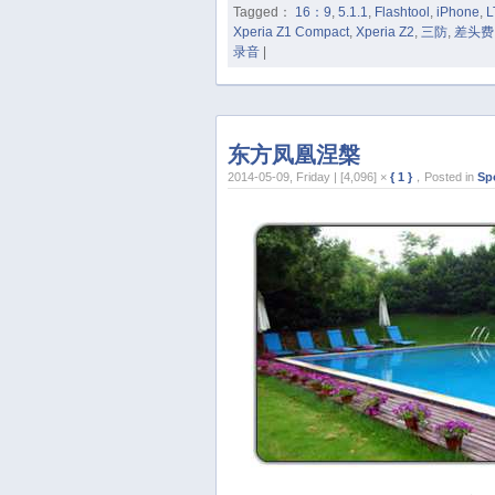
Tagged：
16：9
,
5.1.1
,
Flashtool
,
iPhone
,
L
Xperia Z1 Compact
,
Xperia Z2
,
三防
,
差头费
录音
|
东方凤凰涅槃
2014-05-09, Friday | [4,096] ×
{ 1 }
，Posted in
Sp