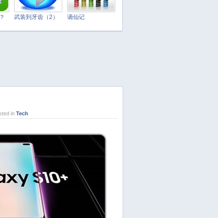
April 2025
March 2025
t？
武装到牙齿（2）
谪仙记
February 2025
January 2025
December 2024
November 2024
October 2024
September 2024
August 2024
ted in
Tech
July 2024
June 2024
May 2024
April 2024
March 2024
February 2024
January 2024
December 2023