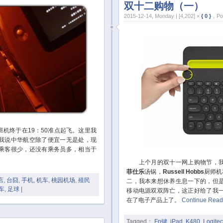
双十二购物（一）
2015-12-14, Monday | [4,202] ×
{ 0 }
，Pos
终于在19：50准点起飞。这里我
我说中华航空除了便宜一无是处，现
乘客很少，还没有乘务员多，相当于
上个月的双十一网上购物节，我
菲仕乐
汤锅，
Russell Hobbs
厨师机
店
,
台囧
,
手机
,
机车
,
桃园机场
,
殖民
二，我本来想休养生息一下的，但
车
,
足球
|
移动电源双双阵亡，这正好给了我
在了电子产品上了。
Continue Rea
Tagged：
Fn键
,
iPad
,
K480
,
Logite