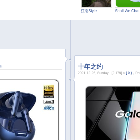
江南Style
Shall We Cha
十年之约
ch
2021-12-26, Sunday | [2,179] ×
{ 0 }
，Pos