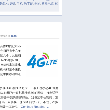
December 2018
安卓
,
快捷键
,
手机
,
数字键
,
电池
,
移动电源
,
移
November 2018
October 2018
September 2018
August 2018
July 2018
osted in
Tech
June 2018
具体时间已经不
May 2018
至今日已有十几年
April 2018
换过几个，从最初
March 2018
Nokia的N70，
W，换机频率算是比
February 2018
手机号码至今未换
January 2018
算是中国移动通讯
December 2017
November 2017
多移动4G的推销短信，一会儿说移动4G速度
October 2017
我以前用的一直都是移动2G的网络，打电话还
正好击中我的要害部位。我也禁不住诱惑，准
September 2017
号码，只要换一张SIM卡就行了。不过，在换
August 2017
倒吸一口凉气。
Continue Reading
→