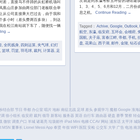
次就是到东瀛考察五环会的场馆建
差，直接马不停蹄的从虹桥机场叫
1、3、4、5、6月和12月，二月
凤凰山庄参加由两位部门老板联合举
息之机。
Continue Reading
→
上从公司直接乘大巴过去，由于我和
个多小时（差头费两百多块），到达
我在松江南站就下车了，随便找一辆
Tagged：
Achive
,
Google
,
Outlook
,
ding
→
航空
,
东瀛
,
临安府
,
五环会
,
会稽府
,
国航
,
夫子庙
,
富春江畔
,
帝都
,
手机
,
盘
,
花果山
,
西子湖
,
邮件
,
金陵
,
钻石
差
,
全民贱身
,
四则运算
,
夹气球
,
幻灯
,
篮球
,
罚篮
,
羽毛球
,
裁判
,
计算器
,
足
乡结合部
节日
帝都
办公室
唱片
地标
南征北战
足球
差头
参观学习
魔都
Google
淮海
空调
徐小组长
临安府
裁判
领导
新客站
服务器
英语
自行车
路由器
硬盘
赛季
警察
转
载
微软
调查户口
羊城
诸葛亮
垃圾邮件
iPad Mini
电梯
CCAV
网站
浦东话
太平洋
城
t
MSN
董事长
Lionel Messi
App
奉贤
年假
WIFI
医院
安检
公交车
大学
广告
电池
南