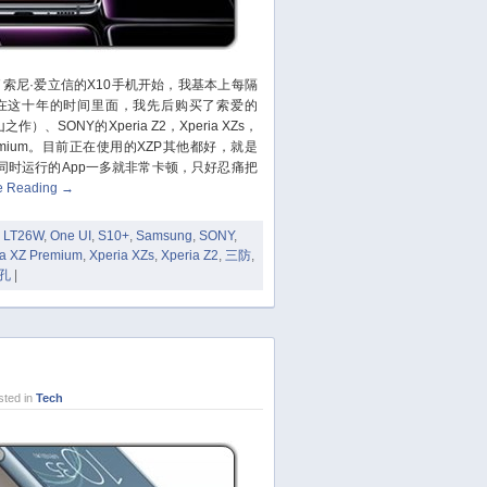
November 2023
October 2023
September 2023
索尼·爱立信的X10手机开始，我基本上每隔
August 2023
，在这十年的时间里面，我先后购买了索爱的
July 2023
、SONY的Xperia Z2，Xperia XZs，
June 2023
Premium。目前正在使用的XZP其他都好，就是
同时运行的App一多就非常卡顿，只好忍痛把
May 2023
e Reading
→
April 2023
March 2023
,
LT26W
,
One UI
,
S10+
,
Samsung
,
SONY
,
ia XZ Premium
,
Xperia XZs
,
Xperia Z2
,
三防
,
February 2023
孔
|
January 2023
December 2022
November 2022
October 2022
August 2022
ted in
Tech
July 2022
June 2022
March 2022