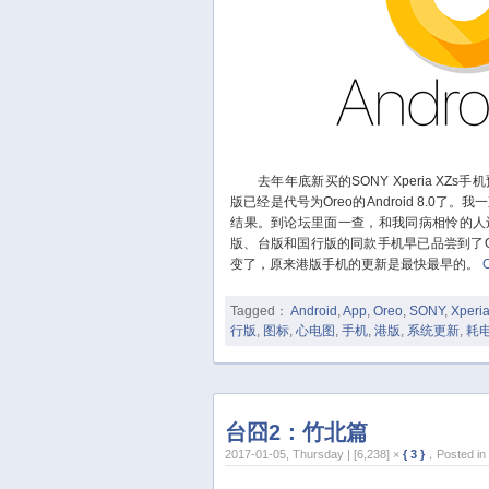
去年年底新买的SONY Xperia XZs手机预
版已经是代号为Oreo的Android 8.0
结果。到论坛里面一查，和我同病相怜的人
版、台版和国行版的同款手机早已品尝到了O
变了，原来港版手机的更新是最快最早的。
Tagged：
Android
,
App
,
Oreo
,
SONY
,
Xperi
行版
,
图标
,
心电图
,
手机
,
港版
,
系统更新
,
耗
台囧2：竹北篇
2017-01-05, Thursday | [6,238] ×
{ 3 }
，Posted in