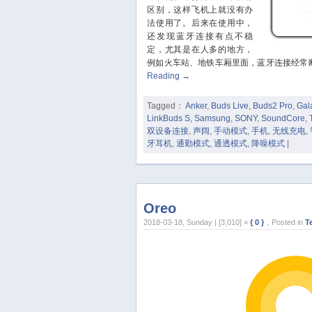
区别，这样飞机上就没有办
法使用了。后来在使用中，
还发现蓝牙连接有点不稳
定，尤其是在人多的地方，
例如火车站、地铁车厢里面，蓝牙连接经常
Reading
→
Tagged：
Anker
,
Buds Live
,
Buds2 Pro
,
Gal
LinkBuds S
,
Samsung
,
SONY
,
SoundCore
,
双设备连接
,
声阔
,
手动模式
,
手机
,
无线充电
,
牙耳机
,
通勤模式
,
通透模式
,
降噪模式
|
Oreo
2018-03-18, Sunday | [3,010] ×
{ 0 }
，Posted in
T