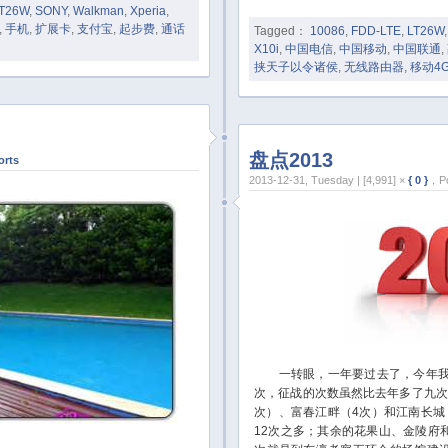
T26W
,
SONY
,
Walkman
,
Xperia
,
,
手机
,
扩展卡
,
支付宝
,
起步费
,
通话
Tagged：
10086
,
FDD-LTE
,
LT26W
X10i
,
中国电信
,
中国移动
,
中国联通
,
挟天子以令诸侯
,
无线路由器
,
移动4
盘点2013
orts
2013-12-31, Tuesday | [4,991] ×
{ 0 }
，Po
一转眼，一年要过去了，今年我一
次，征战的次数虽然比去年多了九次
次）、富春江畔（4次）和江南长城
12次之多；其余的花果山、金陵府