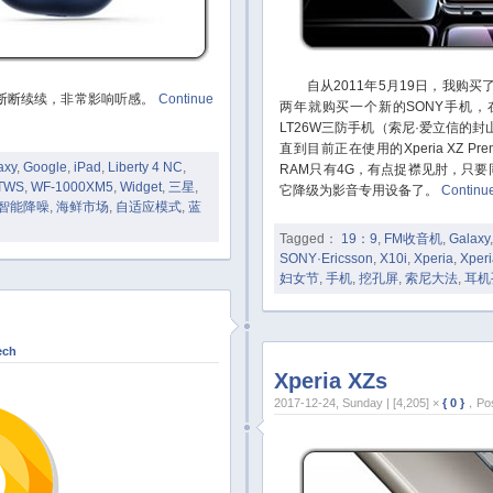
自从2011年5月19日，我购买了
断断续续，非常影响听感。
Continue
两年就购买一个新的SONY手机
LT26W三防手机（索尼·爱立信的封山之作）
直到目前正在使用的Xperia XZ 
axy
,
Google
,
iPad
,
Liberty 4 NC
,
RAM只有4G，有点捉襟见肘，只要
TWS
,
WF-1000XM5
,
Widget
,
三星
,
它降级为影音专用设备了。
Continu
智能降噪
,
海鲜市场
,
自适应模式
,
蓝
Tagged：
19：9
,
FM收音机
,
Galaxy
SONY·Ericsson
,
X10i
,
Xperia
,
Xper
妇女节
,
手机
,
挖孔屏
,
索尼大法
,
耳机
ech
Xperia XZs
2017-12-24, Sunday | [4,205] ×
{ 0 }
，Pos