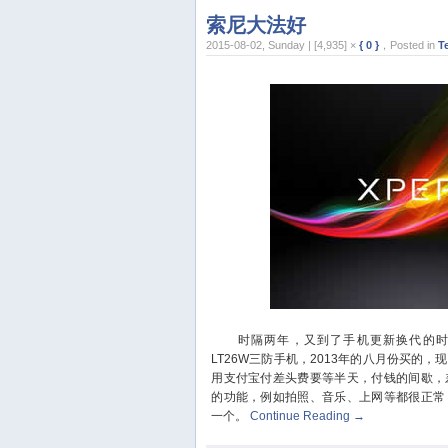
索尼大法好
2015-08-02, Sunday | [4,935] ×
{ 0 }
，Posted in
T
时隔两年，又到了手机更新换代的时间
LT26W三防手机，2013年的八月份买的
用支付宝付差头费要等半天，付钱的间歇，
的功能，例如拍照、音乐、上网等都很正常
一个。
Continue Reading
→