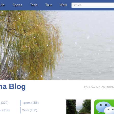
Search
Life
Sports
Tech
Tour
Work
a Blog
FOLLOW ME ON SOCI
(370)
(156)
e
Sports
(319)
(168)
ur
Work