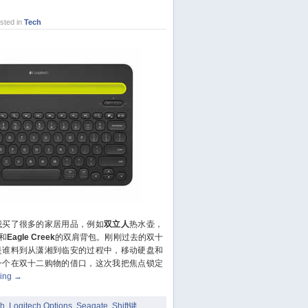
June 2020
ted in
Tech
May 2020
April 2020
March 2020
February 2020
January 2020
December 2019
November 2019
October 2019
September 2019
August 2019
July 2019
买了很多的家居用品，例如
双立人
热水壶，
June 2019
和
Eagle Creek
的双肩背包。刚刚过去的双十
May 2019
是谁料到从潇湘到临安的过程中，移动硬盘和
April 2019
一个在双十二购物的借口，这次我把焦点锁定
ding
→
March 2019
January 2019
ch
,
Logitech Options
,
Seagate
,
Shift键
,