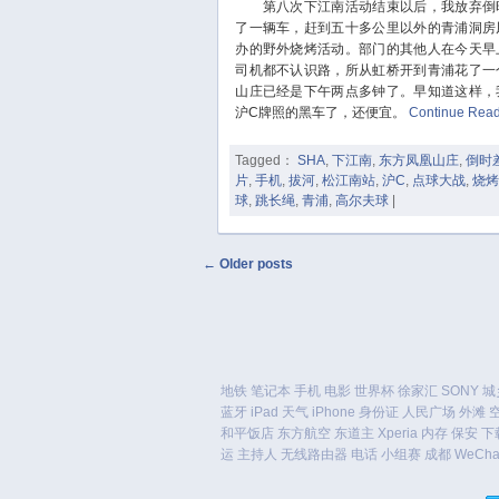
第八次下江南活动结束以后，我放弃倒时
了一辆车，赶到五十多公里以外的青浦洞房
办的野外烧烤活动。部门的其他人在今天早
司机都不认识路，所从虹桥开到青浦花了一
山庄已经是下午两点多钟了。早知道这样，
沪C牌照的黑车了，还便宜。
Continue Rea
Tagged：
SHA
,
下江南
,
东方凤凰山庄
,
倒时
片
,
手机
,
拔河
,
松江南站
,
沪C
,
点球大战
,
烧烤
球
,
跳长绳
,
青浦
,
高尔夫球
|
Post navigation
←
Older posts
地铁
笔记本
手机
电影
世界杯
徐家汇
SONY
城
蓝牙
iPad
天气
iPhone
身份证
人民广场
外滩
和平饭店
东方航空
东道主
Xperia
内存
保安
下
运
主持人
无线路由器
电话
小组赛
成都
WeCha