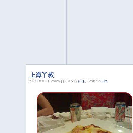
上海丫叔
2007-08-07, Tuesday | [10,072] ×
{ 1 }
，Posted in
Life