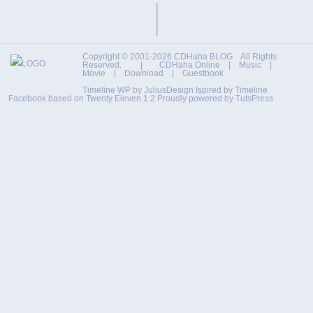
Copyright © 2001-2026
CDHaha BLOG
All Rights
Reserved. |
CDHaha Online
|
Music
|
Movie
|
Download
|
Guestbook
Timeline WP by
JuliusDesign
Ispired by
Timeline
Facebook
based on
Twenty Eleven 1.2
Proudly powered by TutsPress