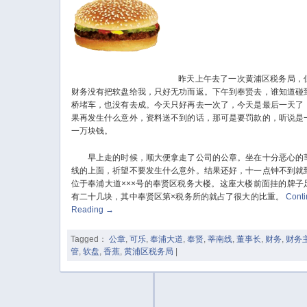
昨天上午去了一次黄浦区税务局，
财务没有把软盘给我，只好无功而返。下午到奉贤去，谁知道碰
桥堵车，也没有去成。今天只好再去一次了，今天是最后一天了
果再发生什么意外，资料送不到的话，那可是要罚款的，听说是
一万块钱。
早上走的时候，顺大便拿走了公司的公章。坐在十分恶心的
线的上面，祈望不要发生什么意外。结果还好，十一点钟不到就
位于奉浦大道×××号的奉贤区税务大楼。这座大楼前面挂的牌子
有二十几块，其中奉贤区第×税务所的就占了很大的比重。
Cont
Reading
→
Tagged：
公章
,
可乐
,
奉浦大道
,
奉贤
,
莘南线
,
董事长
,
财务
,
财务
管
,
软盘
,
香蕉
,
黄浦区税务局
|