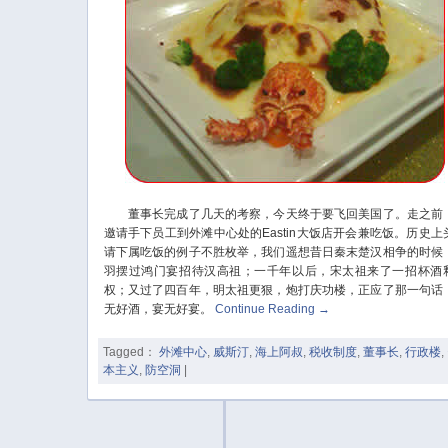
董事长完成了几天的考察，今天终于要飞回美国了。走之前
邀请手下员工到外滩中心处的Eastin大饭店开会兼吃饭。历史上
请下属吃饭的例子不胜枚举，我们遥想昔日秦末楚汉相争的时候
羽摆过鸿门宴招待汉高祖；一千年以后，宋太祖来了一招杯酒
权；又过了四百年，明太祖更狠，炮打庆功楼，正应了那一句话
无好酒，宴无好宴。
Continue Reading
→
Tagged：
外滩中心
,
威斯汀
,
海上阿叔
,
税收制度
,
董事长
,
行政楼
,
本主义
,
防空洞
|