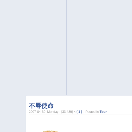
不辱使命
2007-04-30, Monday | [33,439] ×
{ 1 }
，Posted in
Tour