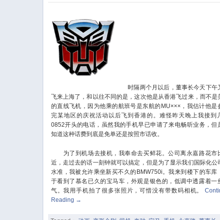
时隔两个月以后，董事长今天下午
飞来上海了，和以往不同的是，这次他是从香港飞过来，而不是
的直线飞机，因为他乘的航班号是东航的MU×××，我估计他是
完某地区的庆祝活动以后飞到香港的。难怪昨天晚上我接到
0852开头的电话，虽然我的手机早已申请了来电畅听业务，但
知道这种话费到底是免单还是按照市话收。
为了到机场去接机，我奉命去买鲜花。公司离永嘉路花市
近，走过去的话一刻钟就可以搞定，但是为了显示我们国际化公
水准，我被允许乘坐新买不久的BMW750i。我来到楼下的车库
于看到了慕名已久的宝马车，外观是银色的，低调中透露着一
气。我用手机拍了很多张照片，可惜没有带数码相机。
Cont
Reading
→