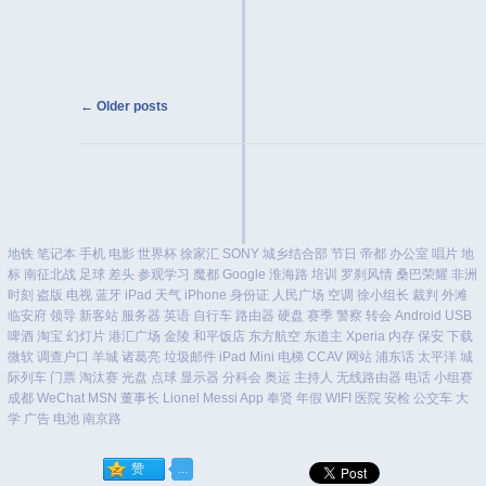
Post navigation
←
Older posts
地铁
笔记本
手机
电影
世界杯
徐家汇
SONY
城乡结合部
节日
帝都
办公室
唱片
地
标
南征北战
足球
差头
参观学习
魔都
Google
淮海路
培训
罗刹风情
桑巴荣耀
非洲
时刻
盗版
电视
蓝牙
iPad
天气
iPhone
身份证
人民广场
空调
徐小组长
裁判
外滩
临安府
领导
新客站
服务器
英语
自行车
路由器
硬盘
赛季
警察
转会
Android
USB
啤酒
淘宝
幻灯片
港汇广场
金陵
和平饭店
东方航空
东道主
Xperia
内存
保安
下载
微软
调查户口
羊城
诸葛亮
垃圾邮件
iPad Mini
电梯
CCAV
网站
浦东话
太平洋
城
际列车
门票
淘汰赛
光盘
点球
显示器
分科会
奥运
主持人
无线路由器
电话
小组赛
成都
WeChat
MSN
董事长
Lionel Messi
App
奉贤
年假
WIFI
医院
安检
公交车
大
学
广告
电池
南京路