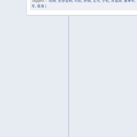
Tagged：
动画
,
变形金刚
,
司机
,
奔驰
,
宝马
,
手机
,
永嘉路
,
董事长
,
车
,
香港
|