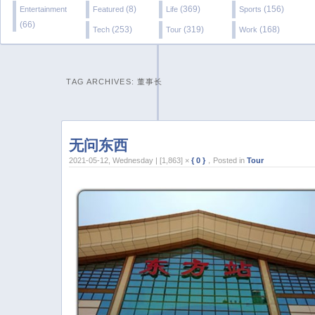
(8)
(369)
(156)
Entertainment
Featured
Life
Sports
(66)
(253)
(319)
(168)
Tech
Tour
Work
TAG ARCHIVES:
董事长
无问东西
2021-05-12, Wednesday | [1,863] ×
{ 0 }
，Posted in
Tour