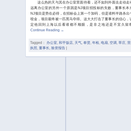
这么热的天与其在办公室里面待着，还不如到外面去走动走
远离办公室的另外一个原因是NJ项目招投标的失败，董事长本
NJ项目是势在必得，在招标会上第一个加码，但是谁料半路杀出
咬金，项目最终被一匹黑马夺得。这大大打击了董事长的信心，
定他回到上海以后看谁都不顺眼，是非之地还是不宜久留
Continue Reading
→
Tagged：
办公室
,
和平饭店
,
天气
,
奉贤
,
年检
,
电扇
,
空调
,
莘庄
,
营
执照
,
董事长
,
验资报告
|