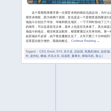
这个星期我将要开展一次艰苦卓绝的南征北战运动，为什么
艰苦卓绝呢，因为有两个原因，首先是这一个星期里面我要进行
场战斗分别位于华东、华南和西北地区，一下子同时惊动了三个
的领导，可以说是前无古来，基本上也是后无来者了。其次就是
场战斗的地点，都没有直达航班，都需要通过火车来转机。第一
姑苏城自不必讲，由于靠近魔都太近了，火车只要三十分钟就到
还算是比较方便的，我就此略过。
Continue Reading
→
Tagged：
CEO
,
Excel
,
SYX
,
东方县
,
交趾国
,
凤凰机场站
,
姑苏城
州
,
崖州站
,
椰城
,
环岛火车
,
琼崖郡
,
董事长
,
降噪耳机
,
香山
|