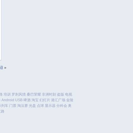
July 2017
June 2017
May 2017
April 2017
March 2017
February 2017
January 2017
December 2016
November 2016
诏
»
October 2016
September 2016
August 2016
July 2016
路
培训
罗刹风情
桑巴荣耀
非洲时刻
盗版
电视
会
Android
USB
啤酒
淘宝
幻灯片
港汇广场
金陵
June 2016
际列车
门票
淘汰赛
光盘
点球
显示器
分科会
奥
May 2016
京路
April 2016
March 2016
February 2016