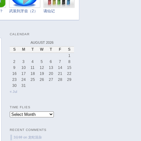
April 2025
March 2025
t？
武装到牙齿（2）
谪仙记
February 2025
January 2025
CALENDAR
December 2024
AUGUST 2026
November 2024
S
M
T
W
T
F
S
October 2024
1
September 2024
2
3
4
5
6
7
8
9
10
11
12
13
14
15
August 2024
16
17
18
19
20
21
22
July 2024
23
24
25
26
27
28
29
June 2024
30
31
« Jul
May 2024
April 2024
TIME FLIES
March 2024
Time
February 2024
Flies
January 2024
RECENT COMMENTS
December 2023
3分钟
on
龙蛇混杂