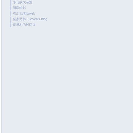
小马的大杂烩
June 2020
洞庭帆影
May 2020
流水无痕|wwek
皇家元林 | Seven’s Blog
April 2020
蔬果村的时尚屋
March 2020
February 2020
January 2020
December 2019
November 2019
October 2019
September 2019
August 2019
July 2019
June 2019
May 2019
April 2019
March 2019
January 2019