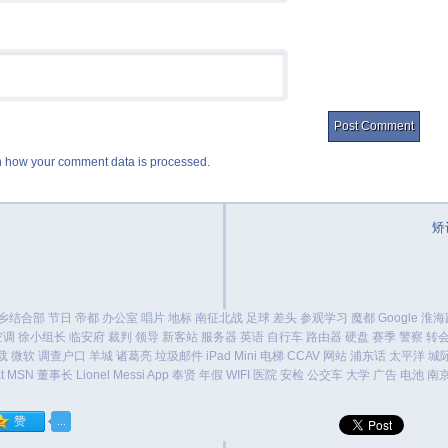
 how your comment data is processed.
矫
乡结合部
节日
帝都
办公室
唱片
地标
南征北战
足球
差头
参观学习
魔都
Google
淮海
空调
徐小组长
临安府
裁判
领导
新客站
服务器
英语
自行车
路由器
硬盘
赛季
警察
转
载
微软
调查户口
羊城
诸葛亮
垃圾邮件
iPad Mini
电梯
CCAV
网站
浦东话
太平洋
城
t
MSN
董事长
Lionel Messi
App
奉贤
年假
WIFI
医院
安检
公交车
大学
广告
电池
南