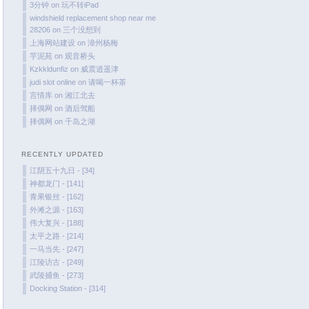
November 2023
3分钟
on
玩不转iPad
windshield replacement shop near me
October 2023
28206
on
三个没想到
September 2023
上海网站建设
on
漳州杨梅
are
August 2023
芋泥苑
on
观音桥头
Kzkkldunfiz
on
威震逍遥津
July 2023
o
judi slot online
on
请喝一杯茶
June 2023
言情库
on
湘江北去
择偶网
on
酒后驾船
May 2023
择偶网
on
千岛之湖
April 2023
March 2023
RECENTLY UPDATED
February 2023
江阴五十九日 - [34]
January 2023
神都龙门 - [141]
青果银丝 - [162]
December 2022
外滩之源 - [163]
November 2022
伟大复兴 - [188]
October 2022
太平之路 - [214]
一马当先 - [247]
August 2022
江陵访古 - [249]
July 2022
武陵捕鱼 - [273]
June 2022
Docking Station - [314]
March 2022