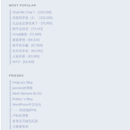
MOST POPULAR
February 2022
Shall We Chat？ - [105,098]
January 2022
武装到牙齿（2） - [102,060]
December 2021
九运会总算结束了 - [75,950]
奶牛总动员 - [74,143]
October 2021
Gmail邀请 - [72,990]
September 2021
家庭梦想 - [69,324]
August 2021
枪手的乐趣 - [67,809]
长兴岛学农 - [64,091]
July 2021
人赃并获 - [63,980]
June 2021
WTO - [63,938]
May 2021
April 2021
FRIENDS
March 2021
HmjLxq's Blog
jasmine的博客
January 2021
Ninth Element BLOG
December 2020
Rubinz ’s Blog
November 2020
WordPress中文论坛
······的杰迪[θYθ]
September 2020
卢松松博客
August 2020
多美宝贝绒毛玩具
大家爱有米
July 2020