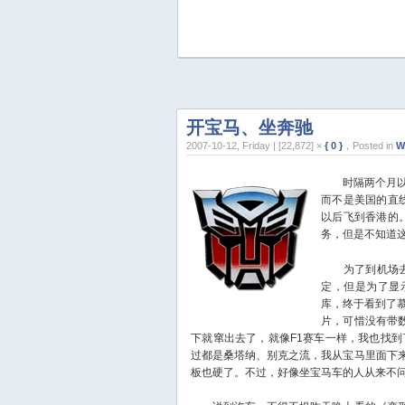
开宝马、坐奔驰
2007-10-12, Friday | [22,872] ×
{ 0 }
，Posted in
W
时隔两个月以后
而不是美国的直
以后飞到香港的
务，但是不知道
为了到机场去接
定，但是为了显
库，终于看到了
片，可惜没有带
下就窜出去了，就像F1赛车一样，我也找
过都是桑塔纳、别克之流，我从宝马里面下
板也硬了。不过，好像坐宝马车的人从来不