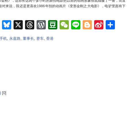
金刚》，这部长达两个多小时的新拍电影把以前的动画形象彻底颠覆了一番，简直
对来说，我还是更喜欢1986年拍的动画片《变形金刚之大电影》，电驴里面有下
m
e
nkedIn
Teams
Bluesky
X
Threads
WordPress
Douban
WeChat
Line
Blogger
Sina
Sh
Weib
手机
,
永嘉路
,
董事长
,
赛车
,
香港
)
[0]