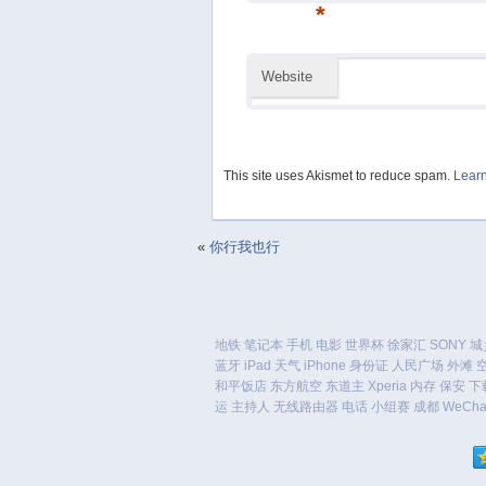
*
Website
This site uses Akismet to reduce spam.
Learn
«
你行我也行
地铁
笔记本
手机
电影
世界杯
徐家汇
SONY
城
蓝牙
iPad
天气
iPhone
身份证
人民广场
外滩
和平饭店
东方航空
东道主
Xperia
内存
保安
下
运
主持人
无线路由器
电话
小组赛
成都
WeCha