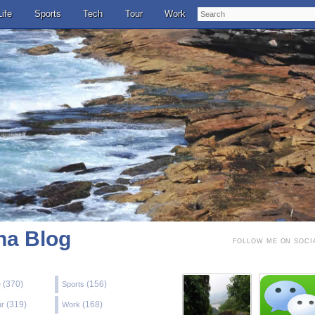
Search
Life
Sports
Tech
Tour
Work
a Blog
FOLLOW ME ON SOCI
(370)
(156)
e
Sports
(319)
(168)
ur
Work