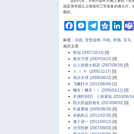
说到汽车，不得不提昨天晚上看的《变形
就是美帝国主义海陆空三军装备的展示片。相
载的。
Facebook
Messenger
Telegra
Qzon
Li
标签：
动画
,
变形金刚
,
司机
,
奔驰
,
宝马
,
相关文章
矫诏 (2007/10/13)
[0]
春光乍泄 (2007/03/22)
[0]
众人拾柴火焰高 (2007/09/28)
[0]
Ｖ.Ｉ.Ｐ. (2005/11/17)
[0]
高尔夫球 (2008/04/22)
[0]
飞蛾扑火 (2011/06/04)
[1]
飚车！飚车！！ (2005/01/11)
[0]
非洲时刻03：三姓家奴 (2010/06/14
防火防盗防校长 (2013/08/03)
[0]
长篇累牍 (2005/08/28)
[0]
采购风云 (2011/02/26)
[0]
逢十进一 (2011/04/12)
[4]
过河拆桥 (2007/08/03)
[0]