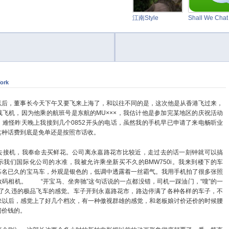
江南Style
Shall We Cha
ork
，董事长今天下午又要飞来上海了，和以往不同的是，这次他是从香港飞过来，
线飞机，因为他乘的航班号是东航的MU×××，我估计他是参加完某地区的庆祝活动
。难怪昨天晚上我接到几个0852开头的电话，虽然我的手机早已申请了来电畅听业
这种话费到底是免单还是按照市话收。
机，我奉命去买鲜花。公司离永嘉路花市比较近，走过去的话一刻钟就可以搞
示我们国际化公司的水准，我被允许乘坐新买不久的BMW750i。我来到楼下的车
慕名已久的宝马车，外观是银色的，低调中透露着一丝霸气。我用手机拍了很多张照
数码相机。
“开宝马、坐奔驰”这句话说的一点都没错，司机一踩油门，“嗖”的一
到了久违的极品飞车的感觉。车子开到永嘉路花市，路边停满了各种各样的车子，不
来以后，感觉上了好几个档次，有一种傲视群雄的感觉，和老板娘讨价还价的时候腰
问价钱的。