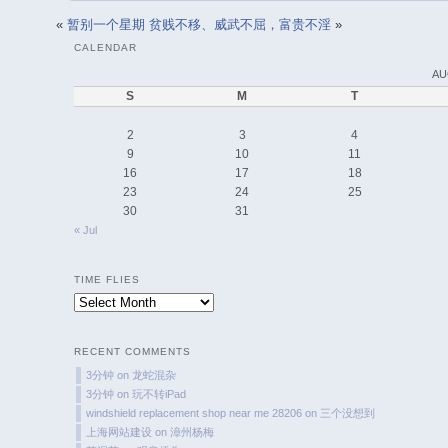
«
暂别一个星期
贫贱不移、威武不屈，富贵不淫
»
CALENDAR
AU
S
M
T
2
3
4
9
10
11
16
17
18
23
24
25
30
31
« Jul
TIME FLIES
Time
Flies
RECENT COMMENTS
3分钟
on
龙蛇混杂
3分钟
on
玩不转iPad
windshield replacement shop near me 28206
on
三个没想到
上海网站建设
on
漳州杨梅