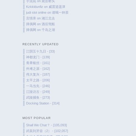
芋泥苑
on
观音桥头
Kzkkldunfiz
on
威震逍遥津
judi slot online
on
请喝一杯茶
言情库
on
湘江北去
择偶网
on
酒后驾船
择偶网
on
千岛之湖
RECENTLY UPDATED
江阴五十九日 - [33]
神都龙门 - [139]
青果银丝 - [161]
外滩之源 - [162]
伟大复兴 - [187]
太平之路 - [206]
一马当先 - [246]
江陵访古 - [249]
武陵捕鱼 - [273]
Docking Station - [314]
MOST POPULAR
Shall We Chat？ - [105,093]
武装到牙齿（2） - [102,057]