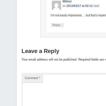
Wilmer
on
2012/02/17 at 02:12
said:
I’m not easily impressed. . . but that’s imp
↓
Reply
Leave a Reply
Your email address will not be published.
Required fields are
Comment
*