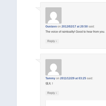
Gustavo
on
2012/02/17 at 20:50
said:
The voice of raintoailty! Good to hear from you.
↓
Reply
Tammy
on
2011/12/29 at 03:25
said:
强大！
↓
Reply