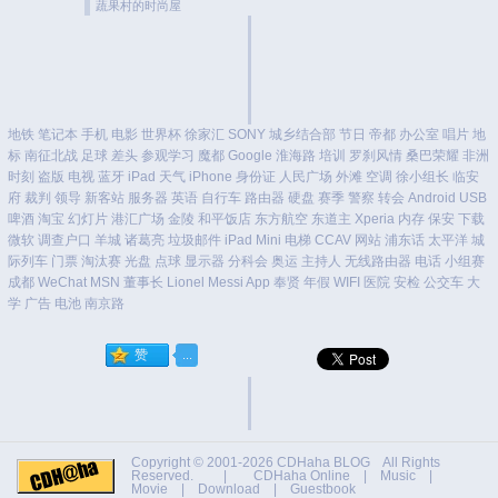
蔬果村的时尚屋
地铁
笔记本
手机
电影
世界杯
徐家汇
SONY
城乡结合部
节日
帝都
办公室
唱片
地
标
南征北战
足球
差头
参观学习
魔都
Google
淮海路
培训
罗刹风情
桑巴荣耀
非洲
时刻
盗版
电视
蓝牙
iPad
天气
iPhone
身份证
人民广场
外滩
空调
徐小组长
临安
府
裁判
领导
新客站
服务器
英语
自行车
路由器
硬盘
赛季
警察
转会
Android
USB
啤酒
淘宝
幻灯片
港汇广场
金陵
和平饭店
东方航空
东道主
Xperia
内存
保安
下载
微软
调查户口
羊城
诸葛亮
垃圾邮件
iPad Mini
电梯
CCAV
网站
浦东话
太平洋
城
际列车
门票
淘汰赛
光盘
点球
显示器
分科会
奥运
主持人
无线路由器
电话
小组赛
成都
WeChat
MSN
董事长
Lionel Messi
App
奉贤
年假
WIFI
医院
安检
公交车
大
学
广告
电池
南京路
Copyright © 2001-2026
CDHaha BLOG
All Rights
Reserved. |
CDHaha Online
|
Music
|
Movie
|
Download
|
Guestbook