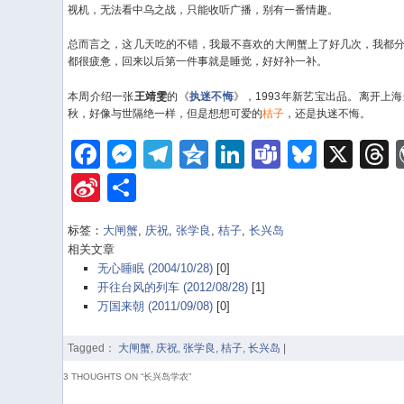
视机，无法看中乌之战，只能收听广播，别有一番情趣。
总而言之，这几天吃的不错，我最不喜欢的大闸蟹上了好几次，我都
都很疲惫，回来以后第一件事就是睡觉，好好补一补。
本周介绍一张
王靖雯
的《
执迷不悔
》，1993年新艺宝出品。离开上
秋，好像与世隔绝一样，但是想想可爱的
桔子
，还是执迷不悔。
Facebook
Messenger
Telegram
Qzone
LinkedIn
Teams
Bluesk
X
Sina
Share
Weibo
标签：
大闸蟹
,
庆祝
,
张学良
,
桔子
,
长兴岛
相关文章
无心睡眠 (2004/10/28)
[0]
开往台风的列车 (2012/08/28)
[1]
万国来朝 (2011/09/08)
[0]
Tagged：
大闸蟹
,
庆祝
,
张学良
,
桔子
,
长兴岛
|
3 THOUGHTS ON “
长兴岛学农
”