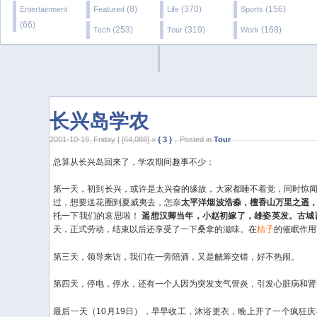
(8)
(370)
(156)
Entertainment
Featured
Life
Sports
(66)
(253)
(319)
(168)
Tech
Tour
Work
长兴岛学农
2001-10-19, Friday | [64,088] ×
{ 3 }
，Posted in
Tour
总算从长兴岛回来了，学农期间趣事不少：
第一天，初到长兴，或许是太兴奋的缘故，大家都睡不着觉，同时惊
过，想要送花圈到夏威夷去，怎奈
太平洋烟波浩淼，檀香山万里之遥
托一下我们的哀思啦！
遥想汉卿当年，小赵初嫁了，雄姿英发。古城
天，正式劳动，结束以后还享受了一下桑拿的滋味。在
桔子
的催眠作用
第三天，领导来访，我们在一旁陪酒，又是觥筹交错，好不热闹。
第四天，停电，停水，还有一个人因为突发支气管炎，引发心脏病和肾
最后一天（10月19日），早早收工，沐浴更衣，晚上开了一个疯狂