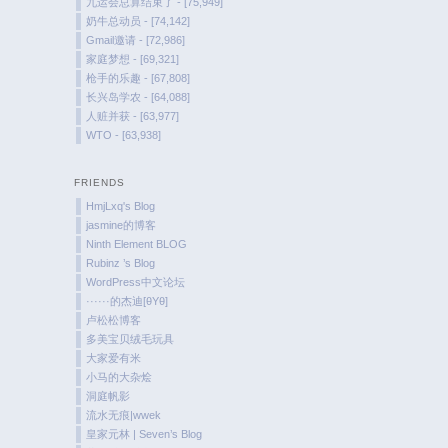
九运会总算结束了 - [75,949]
奶牛总动员 - [74,142]
Gmail邀请 - [72,986]
家庭梦想 - [69,321]
枪手的乐趣 - [67,808]
长兴岛学农 - [64,088]
人赃并获 - [63,977]
WTO - [63,938]
FRIENDS
HmjLxq's Blog
jasmine的博客
Ninth Element BLOG
Rubinz ’s Blog
WordPress中文论坛
······的杰迪[θYθ]
卢松松博客
多美宝贝绒毛玩具
大家爱有米
小马的大杂烩
洞庭帆影
流水无痕|wwek
皇家元林 | Seven’s Blog