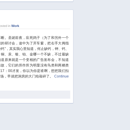
December 2018
November 2018
October 2018
September 2018
sted in
Work
August 2018
不断。圣诞前夜，应死鸽子（为了和另外一个
July 2018
房的研讨会，途中为了开车窗，把右手大拇指
June 2018
缺钙”，其实我心里知道，何止缺钙，钾、钙、
、铜、汞、银、铂、金哪一个不缺，不过最缺
May 2018
知道原来就是一个变相的广告发布会，不知道
April 2018
缘故，它们的所作所为明显没有鸟类和两栖类
March 2018
17：00才发，你以为你是谁啊，想把我们扣
在场，早就把洞房的大门给敲碎了。
Continue
February 2018
January 2018
December 2017
November 2017
October 2017
September 2017
August 2017