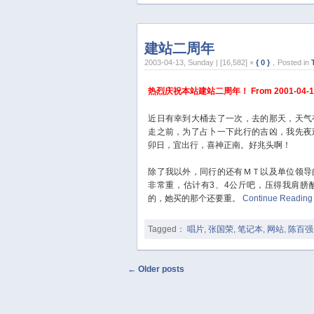
建站二周年
2003-04-13, Sunday | [16,582] ×
{ 0 }
，Posted in
热烈庆祝本站建站二周年！ From 2001-04-14 t
近日有幸到大桶去了一次，去的那天，天气
走之前，为了占卜一下此行的吉凶，我先夜
卯日，宜出行，喜神正南。好兆头啊！
除了我以外，同行的还有ＭＴ以及单位领导
非常重，估计有3、4公斤吧，压得我肩膀
的，她买的那个还要重。
Continue Readin
Tagged：
唱片
,
张国荣
,
笔记本
,
网站
,
陈百强
Post navigation
←
Older posts