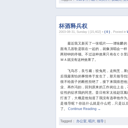
杯酒释兵权
2003-08-31, Sunday | [15,402] ×
{ 0 }
，Posted in
最近我又新买了一张唱片——谭咏麟的《
面有几首歌是联在一起的，就像演唱会一样
两秒钟的停顿。不过这种效果只有在ＣＤ里
ＭＡ就没有这种效果了。
飞鸟尽，良弓藏；狡兔死，走狗烹，果然
后我最害怕的事情终于发生了，那天领导找
很不给面子的断然拒绝了，接下来我猜想他
业、再作冯妇，回到原来的工作岗位上去，
征性的征求我的同意。昔日有宋太祖赵匡胤
打发了，大概是他知道了我没有选举他作为
是领导呢？你说什么就是什么吧，只是以
了。
Continue Reading
→
Tagged：
办公室
,
唱片
,
领导
|