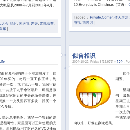
10.Everyday is Christmas（英语）
是从2000年7月到2001年4月。
Tagged：
Private.Corner
,
倚天屠龙
电视
,
西游记
|
工大会
,
唱片
,
国庆节
,
差评
,
常规联赛
,
鱼车
|
似曾相识
Life
2004-10-22, Friday | [13,979] ×
{ 0 }
，Pos
的夏×音响终于不能放唱片了，这
这个礼
001年买的，此后一直工作正常，到
期五。
去修过一次，花了我八十块。我保守估
在一共放了九千余张唱片，可能是激
星期二
我拿到家附近的中央商场去维修，但
书，出
我换一个光头要四百多块，我买一个
星期三
这么多钱。
星期五再
一次去
唱片总要听啊。我第一个想到的是
中我发
但是很可惜，家里面可以正常使用的光
向吹来，好像在刮龙卷风。
用。那只能动用尘封已久的VCD播放