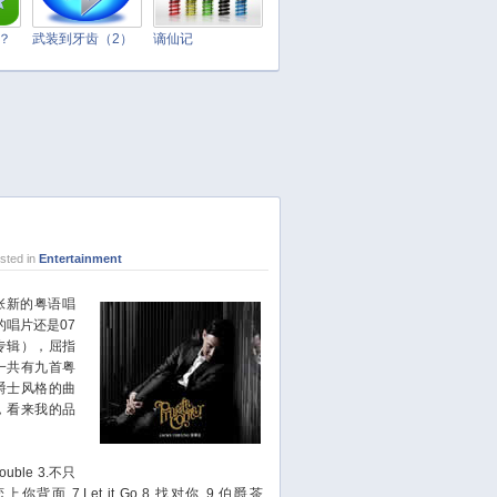
April 2025
March 2025
t？
武装到牙齿（2）
谪仙记
February 2025
January 2025
December 2024
November 2024
October 2024
September 2024
August 2024
ted in
Entertainment
July 2024
June 2024
新的粤语唱
的唱片还是07
May 2024
专辑），屈指
April 2024
一共有九首粤
March 2024
爵士风格的曲
，看来我的品
February 2024
January 2024
December 2023
ouble
3.不只
.恋上你背面
7.Let it Go
8.找对你
9.伯爵茶