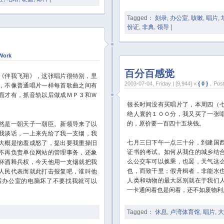
Tagged：
刻录
,
办公室
,
咳嗽
,
唱片
,
份证
,
非典
,
领导
|
Work
百分百感觉
伴我飞翔》，这张唱片很特别，里
2003-07-04, Friday | [9,944] ×
{ 0 }
，Post
，不像普通唱片一样每首歌曲之间有
面才有，抓音轨以后做成ＭＰ３和Ｗ
很长时间没有买唱片了，本周四（
绝人寰的１００分，我又买了一张
的，原价要一百四十五块钱。
是一朝天子一朝臣。新领导来了以
我谈话，一上来先给了我一支烟，我
七月三日下午一点三十分，到建国
大概是恼羞成怒了，提出要我重操旧
证书的考试。如何从我住的城乡结
不再负责单位网站的管理事务，还象
么公交车可以换乘，也罢，天气这
杯酒释兵权，今天他用一支烟就把我
也，而致千里；假舟楫者，非能水
人民代表而就此打击报复吧，谁叫他
人类和动物的最大区别就在于我们
后办公室的电脑坏了不要找我就可以
一卡通闲着也是闲着，还不如废物利
Tagged：
休息
,
卢湾体育馆
,
唱片
,
大