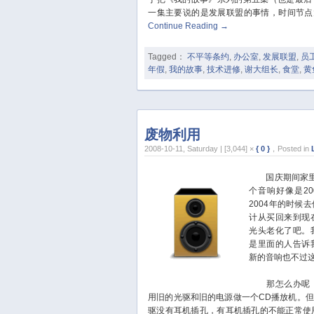
一集主要说的是发展联盟的事情，时间节点大概
Continue Reading
→
Tagged：
不平等条约
,
办公室
,
发展联盟
,
员
年假
,
我的故事
,
技术进修
,
谢大组长
,
食堂
,
黄
废物利用
2008-10-11, Saturday | [3,044] ×
{ 0 }
，Posted in
国庆期间家里面
个音响好像是2
2004年的时候
计从买回来到现
光头老化了吧。
是里面的人告诉
新的音响也不过
那怎么办呢，
用旧的光驱和旧的电源做一个CD播放机。
驱没有耳机插孔，有耳机插孔的不能正常使