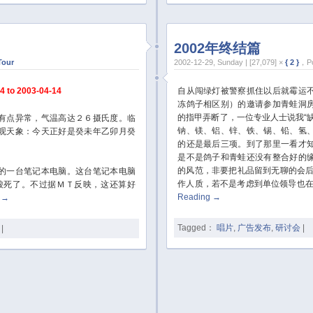
2002年终结篇
Tour
2002-12-29, Sunday | [27,079] ×
{ 2 }
，Po
o 2003-04-14
自从闯绿灯被警察抓住以后就霉运
冻鸽子相区别）的邀请参加青蛙洞
的指甲弄断了，一位专业人士说我“
有点异常，气温高达２６摄氏度。临
钠、镁、铝、锌、铁、锡、铅、氢
观天象：今天正好是癸未年乙卯月癸
的还是最后三项。到了那里一看才
是不是鸽子和青蛙还没有整合好的
的风范，非要把礼品留到无聊的会后
的一台笔记本电脑。这台笔记本电脑
作人质，若不是考虑到单位领导也
酸死了。不过据ＭＴ反映，这还算好
Reading
→
g
→
Tagged：
唱片
,
广告发布
,
研讨会
|
|