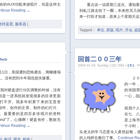
响的AUX功能来放唱片，但是这样太
重点说一说星期三这次。通知要求1
ntinue Reading
→
到虬江路去转了一圈，本来想买几张
来一打听才知道，原来上个星期天这
奥特蓝星
,
服务器
|
Tagged：
单位
,
原版
,
唱片
,
开会
,
盗
回首二００三年
Tech
2004-01-04, Sunday | [32,706] ×
{ 0 }
，Po
1日，美国遭到恐怖袭击，两幢楼塌
人。没有想到今年我也损失惨重。
２００
的一年
我对硬盘进行分区调整的时候，没有
的张国
但是一进系统就发现很多的目录里面
一心，战
打不开。我多年积累下来的宝贵资
邮件、创作的文章、制作的幻灯片、
就我个人
、最重要的是四百多张唱片的资料
在七、八
he Wind”了。心痛啊！硬盘有价，数据无
是上海
ntinue Reading
→
个小时
头老太的学习态度令人肃然起敬，
的人纯粹在敷衍了事。
Continue Re
饪
,
电话
,
硬盘
,
邮件
|