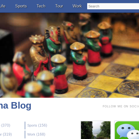
Search
Life
Sports
Tech
Tour
Work
a Blog
FOLLOW ME ON SOCI
(370)
(156)
e
Sports
(319)
(168)
ur
Work