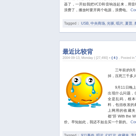
器了，一开始我把VCD和音响连起来，用音
浪费了，播放时要开两个电源，浪费电。
Co
Tagged：
USB
,
中央商场
,
光驱
,
唱片
,
夏普
,
最近比较背
2004-09-13, Monday | [27,490] ×
{ 4 }
，Posted in
三年前的9月1
掉，压死三千多
9月11日晚上
出现什么问题，
全是乱码，根本
料，包括收发的
上网用的收藏夹
都“肝 With t
价。早知如此，我还不如去买一个新的。
Co
Tagged：
911事件
,
唱片
,
幻灯片
,
收藏夹
,
烹