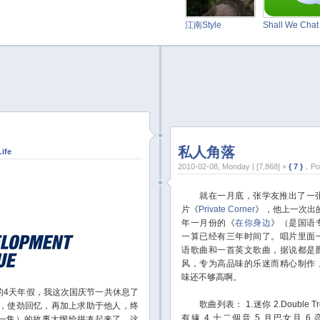
江南Style
Shall We Cha
私人角落
Life
2010-02-08, Monday | [7,868] ×
{ 7 }
，Pos
就在一月底，张学友推出了一张
片《
Private Corner
》，他上一次出
年一月份的《
在你身边
》（是国语
一算已经有三年时间了。唱片里面
语歌曲和一首英文歌曲，据说都是
风，专为高品味的乐迷而精心制作
味还不够高啊。
4天年假，我这次国庆节一共休息了
歌曲列表：
1.迷你
2.Double Tr
想，使劲回忆，再加上求助于他人，终
有緣
4.十二個音
5.月巴女且
6
一集）的故事大纲给拼凑起来了。这