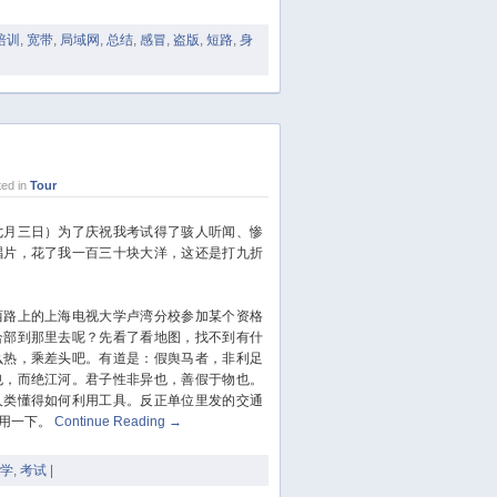
June 2020
培训
,
宽带
,
局域网
,
总结
,
感冒
,
盗版
,
短路
,
身
May 2020
April 2020
March 2020
February 2020
January 2020
ed in
Tour
December 2019
November 2019
七月三日）为了庆祝我考试得了骇人听闻、惨
October 2019
唱片，花了我一百三十块大洋，这还是打九折
September 2019
August 2019
西路上的上海电视大学卢湾分校参加某个资格
July 2019
合部到那里去呢？先看了看地图，找不到有什
么热，乘差头吧。有道是：假舆马者，非利足
June 2019
也，而绝江河。君子性非异也，善假于物也。
May 2019
人类懂得如何利用工具。反正单位里发的交通
April 2019
用一下。
Continue Reading
→
March 2019
学
,
考试
|
January 2019