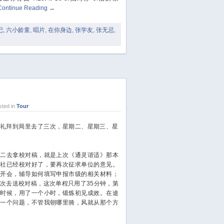
November 2023
Continue Reading
→
October 2023
September 2023
记
,
六小龄童
,
唱片
,
在你身边
,
张学友
,
张无忌
,
August 2023
July 2023
June 2023
May 2023
April 2023
March 2023
ted in
Tour
February 2023
拜到局里去了三次，星期二、星期三、星
January 2023
December 2022
去拿校对稿，就是上次《通灵谐适》那本
November 2022
版社已经校对好了，要再次征求单位的意见。
October 2022
去开会，辅导如何填写申报市级的相关材料；
August 2022
次去送校对稿，这次单程只用了35分钟，第
的时候，用了一个小时，锻炼初见成效。在途
July 2022
现一个问题，不管我朝哪里骑，风就从那个方
June 2022
March 2022