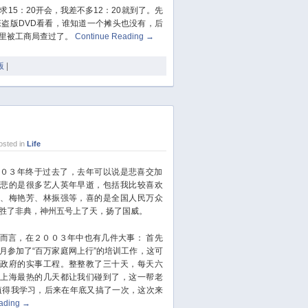
5：20开会，我差不多12：20就到了。先
February 2022
盗版DVD看看，谁知道一个摊头也没有，后
January 2022
里被工商局查过了。
Continue Reading
→
December 2021
版
|
October 2021
September 2021
August 2021
July 2021
June 2021
sted in
Life
May 2021
３年终于过去了，去年可以说是悲喜交加
April 2021
，悲的是很多艺人英年早逝，包括我比较喜欢
March 2021
荣、梅艳芳、林振强等，喜的是全国人民万众
胜了非典，神州五号上了天，扬了国威。
January 2021
December 2020
而言，在２００３年中也有几件大事：
首先
November 2020
月参加了“百万家庭网上行”的培训工作，这可
市政府的实事工程。整整教了三十天，每天六
September 2020
，上海最热的几天都让我们碰到了，这一帮老
August 2020
值得我学习，后来在年底又搞了一次，这次来
July 2020
ading
→