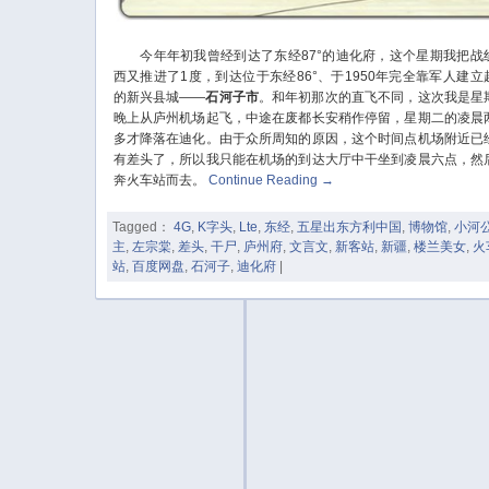
今年年初我曾经到达了东经87°的迪化府，这个星期我把战
西又推进了1度，到达位于东经86°、于1950年完全靠军人建立
的新兴县城——
石河子市
。和年初那次的直飞不同，这次我是星
晚上从庐州机场起飞，中途在废都长安稍作停留，星期二的凌晨
多才降落在迪化。由于众所周知的原因，这个时间点机场附近已
有差头了，所以我只能在机场的到达大厅中干坐到凌晨六点，然
奔火车站而去。
Continue Reading
→
Tagged：
4G
,
K字头
,
Lte
,
东经
,
五星出东方利中国
,
博物馆
,
小河
主
,
左宗棠
,
差头
,
干尸
,
庐州府
,
文言文
,
新客站
,
新疆
,
楼兰美女
,
火
站
,
百度网盘
,
石河子
,
迪化府
|