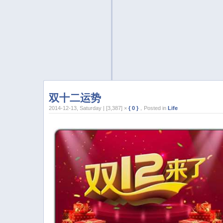
双十二运势
2014-12-13, Saturday | [3,387] ×
{ 0 }
，Posted in
Life