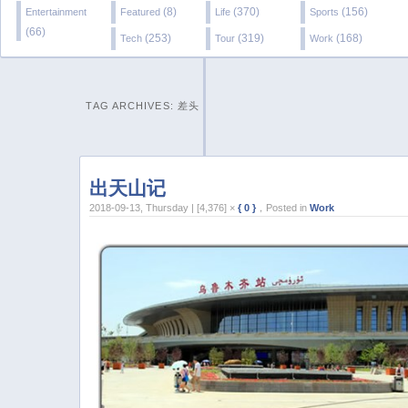
(8)
(370)
(156)
Entertainment
Featured
Life
Sports
(66)
(253)
(319)
(168)
Tech
Tour
Work
TAG ARCHIVES:
差头
出天山记
2018-09-13, Thursday | [4,376] ×
{ 0 }
，Posted in
Work