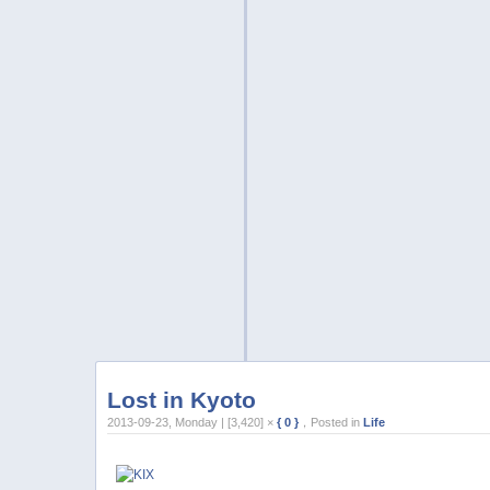
Lost in Kyoto
2013-09-23, Monday | [3,420] ×
{ 0 }
，Posted in
Life