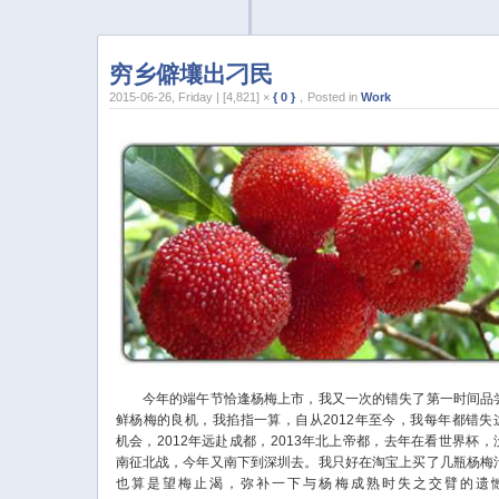
穷乡僻壤出刁民
2015-06-26, Friday | [4,821] ×
{ 0 }
，Posted in
Work
今年的端午节恰逢杨梅上市，我又一次的错失了第一时间品
鲜杨梅的良机，我掐指一算，自从2012年至今，我每年都错失
机会，2012年远赴成都，2013年北上帝都，去年在看世界杯，
南征北战，今年又南下到深圳去。我只好在淘宝上买了几瓶杨梅
也算是望梅止渴，弥补一下与杨梅成熟时失之交臂的遗