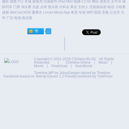
微软
调查户口
羊城
诸葛亮
垃圾邮件
iPad Mini
电梯
CCAV
网站
浦东话
太平洋
城
际列车
门票
淘汰赛
光盘
点球
显示器
分科会
奥运
主持人
无线路由器
电话
小组赛
成都
WeChat
MSN
董事长
Lionel Messi
App
奉贤
年假
WIFI
医院
安检
公交车
大
学
广告
电池
南京路
Copyright © 2001-2026
CDHaha BLOG
All Rights
Reserved. |
CDHaha Online
|
Music
|
Movie
|
Download
|
Guestbook
Timeline WP by
JuliusDesign
Ispired by
Timeline
Facebook
based on
Twenty Eleven 1.2
Proudly powered by TutsPress