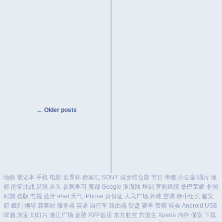
Post navigation
←
Older posts
地铁
笔记本
手机
电影
世界杯
徐家汇
SONY
城乡结合部
节日
帝都
办公室
唱片
地
标
南征北战
足球
差头
参观学习
魔都
Google
淮海路
培训
罗刹风情
桑巴荣耀
非洲
时刻
盗版
电视
蓝牙
iPad
天气
iPhone
身份证
人民广场
外滩
空调
徐小组长
临安
府
裁判
领导
新客站
服务器
英语
自行车
路由器
硬盘
赛季
警察
转会
Android
USB
啤酒
淘宝
幻灯片
港汇广场
金陵
和平饭店
东方航空
东道主
Xperia
内存
保安
下载