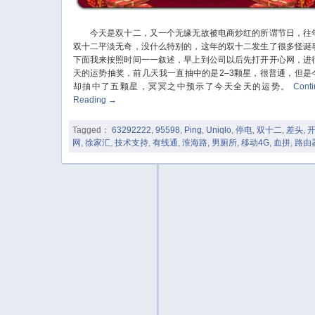
今天是双十二，又一个无缘无故被电商炒红的所谓节日，往
双十二平淡无奇，没什么特别的，这年的双十二发生了很多怪诞
下面我来按照时间一一叙述，早上到公司以后先打开开心网，进
天的运势抽奖，前几天我一直抽中的是2–3颗星，很普通，但是
却抽中了五颗星，冥冥之中预示了今天全天的运势。
Cont
Reading
→
Tagged：
63292222
,
95598
,
Ping
,
Uniqlo
,
停电
,
双十二
,
差头
,
网
,
徐家汇
,
技术支持
,
有线通
,
淮海路
,
男厕所
,
移动4G
,
血拼
,
路由