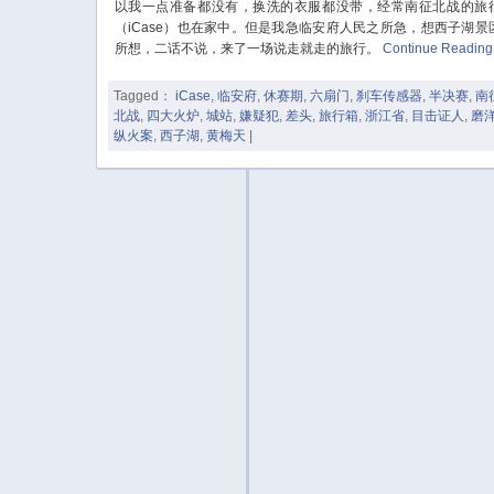
以我一点准备都没有，换洗的衣服都没带，经常南征北战的旅
（iCase）也在家中。但是我急临安府人民之所急，想西子湖景
所想，二话不说，来了一场说走就走的旅行。
Continue Readin
Tagged：
iCase
,
临安府
,
休赛期
,
六扇门
,
刹车传感器
,
半决赛
,
南
北战
,
四大火炉
,
城站
,
嫌疑犯
,
差头
,
旅行箱
,
浙江省
,
目击证人
,
磨
纵火案
,
西子湖
,
黄梅天
|