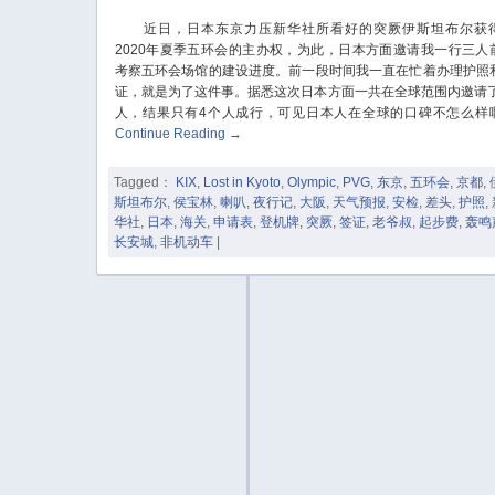
近日，日本东京力压新华社所看好的突厥伊斯坦布尔获
2020年夏季五环会的主办权，为此，日本方面邀请我一行三人
考察五环会场馆的建设进度。前一段时间我一直在忙着办理护照
证，就是为了这件事。据悉这次日本方面一共在全球范围内邀请了
人，结果只有4个人成行，可见日本人在全球的口碑不怎么样
Continue Reading
→
Tagged：
KIX
,
Lost in Kyoto
,
Olympic
,
PVG
,
东京
,
五环会
,
京都
,
斯坦布尔
,
侯宝林
,
喇叭
,
夜行记
,
大阪
,
天气预报
,
安检
,
差头
,
护照
,
华社
,
日本
,
海关
,
申请表
,
登机牌
,
突厥
,
签证
,
老爷叔
,
起步费
,
轰鸣
长安城
,
非机动车
|