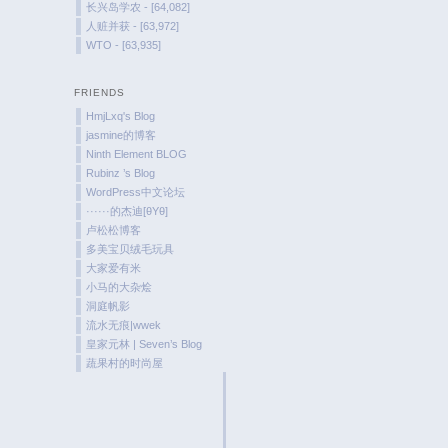
长兴岛学农 - [64,082]
人赃并获 - [63,972]
WTO - [63,935]
FRIENDS
HmjLxq's Blog
jasmine的博客
Ninth Element BLOG
Rubinz ’s Blog
WordPress中文论坛
······的杰迪[θYθ]
卢松松博客
多美宝贝绒毛玩具
大家爱有米
小马的大杂烩
洞庭帆影
流水无痕|wwek
皇家元林 | Seven’s Blog
蔬果村的时尚屋