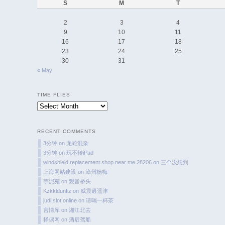
S
M
T
2
3
4
9
10
11
16
17
18
23
24
25
30
31
« May
TIME FLIES
Time
Flies
RECENT COMMENTS
3分钟
on
龙蛇混杂
3分钟
on
玩不转iPad
windshield replacement shop near me 28206
on
三个没想到
上海网站建设
on
漳州杨梅
芋泥苑
on
观音桥头
Kzkkldunfiz
on
威震逍遥津
judi slot online
on
请喝一杯茶
言情库
on
湘江北去
择偶网
on
酒后驾船