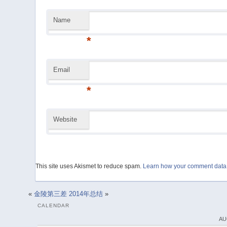
Name
*
Email
*
Website
This site uses Akismet to reduce spam.
Learn how your comment data 
«
金陵第三差
2014年总结
»
CALENDAR
AU