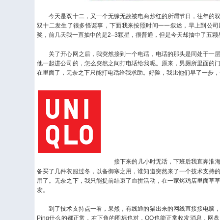
今天是双十二，又一个无缘无故被电商炒红的所谓节日，往年的双
双十二发生了很多怪诞事，下面我来按照时间一一叙述，早上到公司
奖，前几天我一直抽中的是2–3颗星，很普通，但是今天却抽中了五
关了开心网之后，我突然接到一个电话，电话的那头是同处于一层
他一起进公司的，怎么突然之间打电话给我呢。原来，男厕所里面的
在里面了，无奈之下只能打电话给我求助。好险，我比他们早了一步，
接下来的几小时无话，下班后我直奔淮海路上
备买了几件衣服过冬，以备御寒之用，谁知道突然来了一个技术支持
用了。无奈之下，我只能提前结束了血拼活动，在一家烤鸡店里面草
发。
到了技术支持点一看，果然，有线通的猫出来的网线直接接电脑，
Ping什么的都正常，右下角的图标也对，QQ也能正常收发消息，网