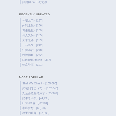
择偶网
on
千岛之湖
RECENTLY UPDATED
神都龙门 - [137]
外滩之源 - [156]
青果银丝 - [159]
伟大复兴 - [185]
太平之路 - [199]
一马当先 - [242]
江陵访古 - [248]
武陵捕鱼 - [272]
Docking Station - [312]
年底登高 - [321]
MOST POPULAR
Shall We Chat？ - [105,085]
武装到牙齿（2） - [102,048]
九运会总算结束了 - [75,948]
奶牛总动员 - [74,138]
Gmail邀请 - [72,981]
家庭梦想 - [69,316]
枪手的乐趣 - [67,805]