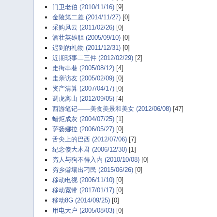
门卫老伯 (2010/11/16)
[9]
金陵第二差 (2014/11/27)
[0]
采购风云 (2011/02/26)
[0]
酒壮英雄胆 (2005/09/10)
[0]
迟到的礼物 (2011/12/31)
[0]
近期琐事二三件 (2012/02/29)
[2]
走街串巷 (2005/08/12)
[4]
走亲访友 (2005/02/09)
[0]
资产清算 (2007/04/17)
[0]
调虎离山 (2012/09/05)
[4]
西游笔记——美食美景和美女 (2012/06/08)
[47]
蜡炬成灰 (2004/07/25)
[1]
萨扬娜拉 (2006/05/27)
[0]
舌尖上的巴西 (2012/07/06)
[7]
纪念傻大木君 (2006/12/30)
[1]
穷人与狗不得入内 (2010/10/08)
[0]
穷乡僻壤出刁民 (2015/06/26)
[0]
移动电视 (2006/11/10)
[0]
移动宽带 (2017/01/17)
[0]
移动8G (2014/09/25)
[0]
用电大户 (2005/08/03)
[0]