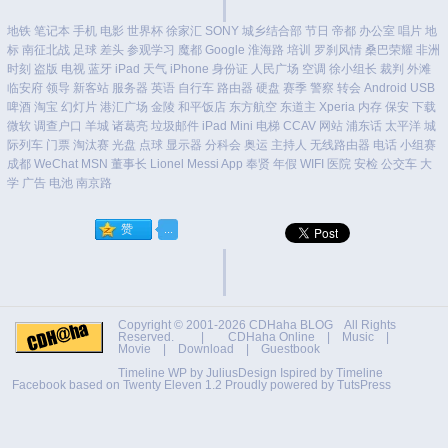
地铁
笔记本
手机
电影
世界杯
徐家汇
SONY
城乡结合部
节日
帝都
办公室
唱片
地
标
南征北战
足球
差头
参观学习
魔都
Google
淮海路
培训
罗刹风情
桑巴荣耀
非洲
时刻
盗版
电视
蓝牙
iPad
天气
iPhone
身份证
人民广场
空调
徐小组长
裁判
外滩
临安府
领导
新客站
服务器
英语
自行车
路由器
硬盘
赛季
警察
转会
Android
USB
啤酒
淘宝
幻灯片
港汇广场
金陵
和平饭店
东方航空
东道主
Xperia
内存
保安
下载
微软
调查户口
羊城
诸葛亮
垃圾邮件
iPad Mini
电梯
CCAV
网站
浦东话
太平洋
城
际列车
门票
淘汰赛
光盘
点球
显示器
分科会
奥运
主持人
无线路由器
电话
小组赛
成都
WeChat
MSN
董事长
Lionel Messi
App
奉贤
年假
WIFI
医院
安检
公交车
大
学
广告
电池
南京路
Copyright © 2001-2026
CDHaha BLOG
All Rights
Reserved. |
CDHaha Online
|
Music
|
Movie
|
Download
|
Guestbook
Timeline WP by
JuliusDesign
Ispired by
Timeline
Facebook
based on
Twenty Eleven 1.2
Proudly powered by TutsPress