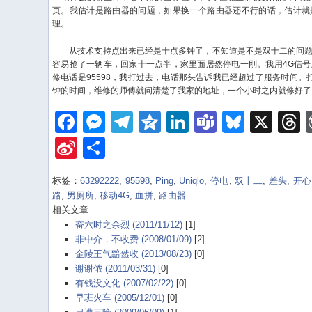
页。我估计是路由器的问题，如果换一个路由器还不行的话，估计就
理。
从技术支持点出来已经是十点多钟了，不知道是不是双十二的问题
容易抢了一辆车，回家十一点半，家里面居然停电一刚。我用4G信
修电话是95598，我打过去，电话那头告诉我已经超过了服务时间。打上
钟的时间，维修的师傅就问清楚了我家的地址，一个小时之内就修好了
Facebook
Messenger
Telegram
Qzone
LinkedIn
Teams
Bluesk
X
Sina
Share
Weibo
标签：
63292222
,
95598
,
Ping
,
Uniqlo
,
停电
,
双十二
,
差头
,
开心
路
,
男厕所
,
移动4G
,
血拼
,
路由器
相关文章
奋六时之余烈 (2011/11/12)
[1]
非中介，不收费 (2008/01/09)
[2]
金陵王气黯然收 (2013/08/23)
[0]
谢谢侬 (2011/03/31)
[0]
有钱没文化 (2007/02/22)
[0]
早班火车 (2005/12/01)
[0]