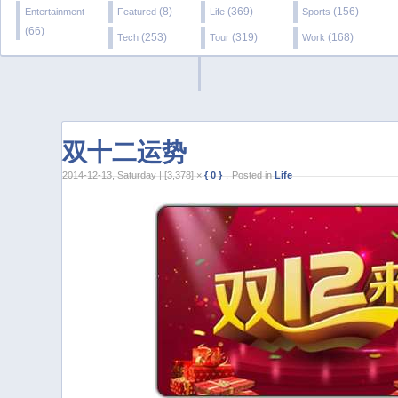
(8)
(369)
(156)
Entertainment
Featured
Life
Sports
(66)
(253)
(319)
(168)
Tech
Tour
Work
双十二运势
2014-12-13, Saturday | [3,378] ×
{ 0 }
，Posted in
Life