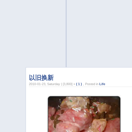
以旧换新
2010-01-23, Saturday | [3,800] ×
{ 1 }
，Posted in
Life