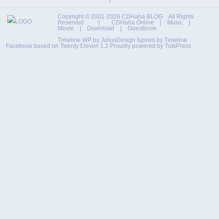
Copyright © 2001-2026
CDHaha BLOG
All Rights
Reserved. |
CDHaha Online
|
Music
|
Movie
|
Download
|
Guestbook
Timeline WP by
JuliusDesign
Ispired by
Timeline
Facebook
based on
Twenty Eleven 1.2
Proudly powered by TutsPress