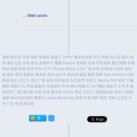
Post navigation
←
Older posts
地铁
笔记本
手机
电影
世界杯
徐家汇
SONY
城乡结合部
节日
帝都
办公室
唱片
地
标
南征北战
足球
差头
参观学习
魔都
Google
淮海路
培训
罗刹风情
桑巴荣耀
非洲
时刻
盗版
电视
蓝牙
iPad
天气
iPhone
身份证
人民广场
外滩
空调
徐小组长
临安
府
裁判
领导
新客站
服务器
英语
自行车
路由器
硬盘
赛季
警察
转会
Android
USB
啤酒
淘宝
幻灯片
港汇广场
金陵
和平饭店
东方航空
东道主
Xperia
内存
保安
下载
微软
调查户口
羊城
诸葛亮
垃圾邮件
iPad Mini
电梯
CCAV
网站
浦东话
太平洋
城
际列车
门票
淘汰赛
光盘
点球
显示器
分科会
奥运
主持人
无线路由器
电话
小组赛
成都
WeChat
MSN
董事长
Lionel Messi
App
奉贤
年假
WIFI
医院
安检
公交车
大
学
广告
电池
南京路