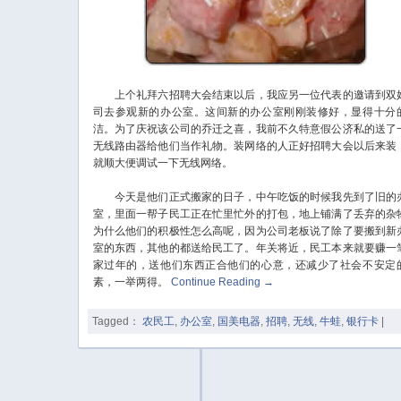
上个礼拜六招聘大会结束以后，我应另一位代表的邀请到双
司去参观新的办公室。这间新的办公室刚刚装修好，显得十分
洁。为了庆祝该公司的乔迁之喜，我前不久特意假公济私的送了
无线路由器给他们当作礼物。装网络的人正好招聘大会以后来装
就顺大便调试一下无线网络。
今天是他们正式搬家的日子，中午吃饭的时候我先到了旧的
室，里面一帮子民工正在忙里忙外的打包，地上铺满了丢弃的杂
为什么他们的积极性怎么高呢，因为公司老板说了除了要搬到新
室的东西，其他的都送给民工了。年关将近，民工本来就要赚一
家过年的，送他们东西正合他们的心意，还减少了社会不安定
素，一举两得。
Continue Reading
→
Tagged：
农民工
,
办公室
,
国美电器
,
招聘
,
无线
,
牛蛙
,
银行卡
|