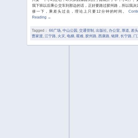
我下班以后乘公交车到那边的话，正好要路过胶州路，所以我决
侈一下，乘差头过去，理论上只要12分钟的时间。
Cont
Reading
→
Tagged：
66广场
,
中山公园
,
交通管制
,
出版社
,
办公室
,
厚道
,
差
曹家渡
,
江宁路
,
火灾
,
电梯
,
罹难
,
胶州路
,
西康路
,
铭牌
,
长宁路
,
门