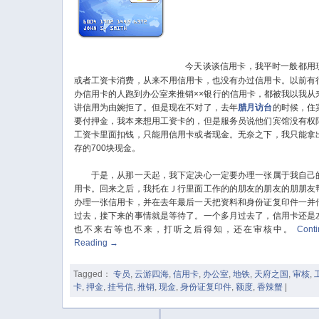
今天谈谈信用卡，我平时一般都用
或者工资卡消费，从来不用信用卡，也没有办过信用卡。以前有
办信用卡的人跑到办公室来推销××银行的信用卡，都被我以我从
讲信用为由婉拒了。但是现在不对了，去年
腊月访台
的时候，住
要付押金，我本来想用工资卡的，但是服务员说他们宾馆没有权
工资卡里面扣钱，只能用信用卡或者现金。无奈之下，我只能拿
存的700块现金。
于是，从那一天起，我下定决心一定要办理一张属于我自己
用卡。回来之后，我托在Ｊ行里面工作的的朋友的朋友的朋朋友
办理一张信用卡，并在去年最后一天把资料和身份证复印件一并
过去，接下来的事情就是等待了。一个多月过去了，信用卡还是
也不来右等也不来，打听之后得知，还在审核中。
Cont
Reading
→
Tagged：
专员
,
云游四海
,
信用卡
,
办公室
,
地铁
,
天府之国
,
审核
,
卡
,
押金
,
挂号信
,
推销
,
现金
,
身份证复印件
,
额度
,
香辣蟹
|