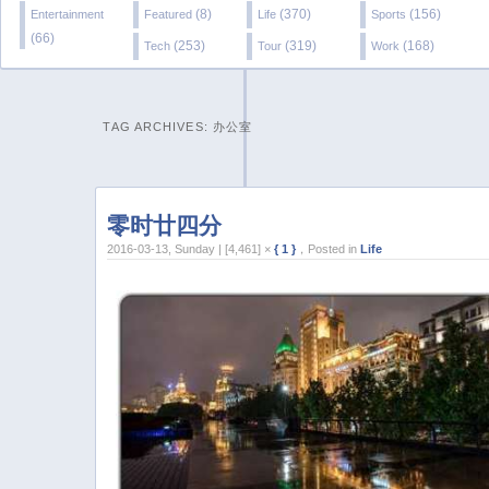
(8)
(370)
(156)
Entertainment
Featured
Life
Sports
(66)
(253)
(319)
(168)
Tech
Tour
Work
TAG ARCHIVES:
办公室
零时廿四分
2016-03-13, Sunday | [4,461] ×
{ 1 }
，Posted in
Life