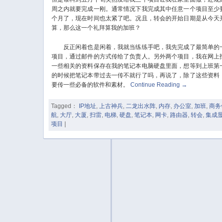
周之内就要完成一刚。通常情况下我完成其中任意一个项目至少
个月了，现在时间也太紧了吧。况且，转会的开始日期是从今天
算，那么这一个礼拜算我的加班？
反正闲着也是闲着，我就当练练手吧，我先完成了最简单的
项目，通过邮件的方式传给了负责人。另外两个项目，我在网上
一些相关的资料保存在我的笔记本电脑硬盘里面，想等到上班第
的时候把笔记本带过去一传不就行了吗，再说了，除了这些资料
要传一些必备的软件和素材。
Continue Reading
→
Tagged：
IP地址
,
上古神兵
,
二龙出水阵
,
内存
,
办公室
,
加班
,
商务
航
,
大厅
,
大厦
,
扫雷
,
电梯
,
硬盘
,
笔记本
,
网卡
,
路由器
,
转会
,
集成
项目
|