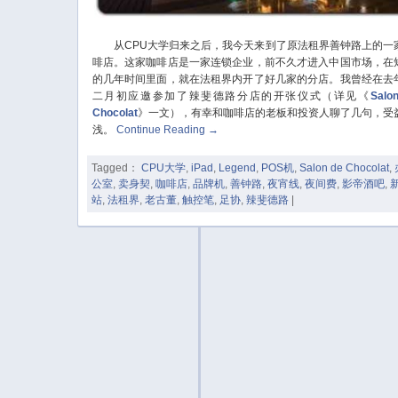
从CPU大学归来之后，我今天来到了原法租界善钟路上的一
啡店。这家咖啡店是一家连锁企业，前不久才进入中国市场，在
的几年时间里面，就在法租界内开了好几家的分店。我曾经在去
二月初应邀参加了辣斐德路分店的开张仪式（详见《
Salo
Chocolat
》一文），有幸和咖啡店的老板和投资人聊了几句，受
浅。
Continue Reading
→
Tagged：
CPU大学
,
iPad
,
Legend
,
POS机
,
Salon de Chocolat
,
公室
,
卖身契
,
咖啡店
,
品牌机
,
善钟路
,
夜宵线
,
夜间费
,
影帝酒吧
,
站
,
法租界
,
老古董
,
触控笔
,
足协
,
辣斐德路
|