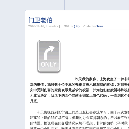
门卫老伯
2010-11-16, Tuesday | [8,964] ×
{ 9 }
，Posted in
Tour
昨天我的家乡，上海发生了一件非
幸的事情，我对数十位不幸的罹难者表示最深切的哀悼，对那些
灾中受到伤害的家庭表示最诚挚的祝福，并为他们默默祈祷和祝
为此我决定，我名下的五个网站全部加上灰色代码，一直到这个
月底。
今天傍晚我到长宁路上的某出版社去参观学习，由于火灾发
距离我上班的66广场不远，但我的办公室是朝东的，所以看不到
的情景。据说现在的交通情况依然不理想，非常的拥挤（平时我
只要一个小时左右，昨天从西康路到江宁路就开了半个小时）。