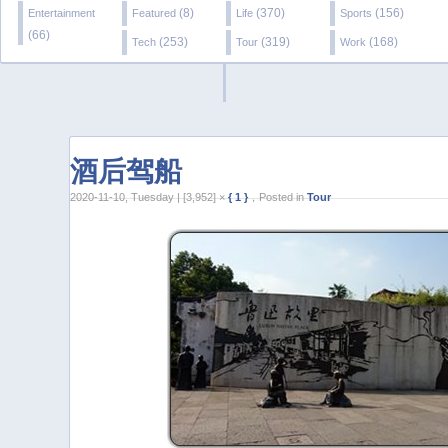
(8)
(370)
(156)
Entertainment
Featured
Life
Sports
(66)
(253)
(319)
(168)
Tech
Tour
Work
酒后驾船
2020-11-10, Tuesday | [3,952] ×
{ 1 }
，Posted in
Tour