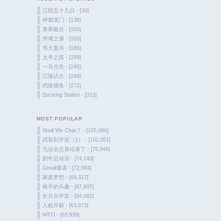
江阴五十九日 - [30]
神都龙门 - [138]
青果银丝 - [160]
外滩之源 - [160]
伟大复兴 - [186]
太平之路 - [199]
一马当先 - [245]
江陵访古 - [248]
武陵捕鱼 - [272]
Docking Station - [312]
MOST POPULAR
Shall We Chat？ - [105,086]
武装到牙齿（2） - [102,051]
九运会总算结束了 - [75,948]
奶牛总动员 - [74,140]
Gmail邀请 - [72,984]
家庭梦想 - [69,317]
枪手的乐趣 - [67,807]
长兴岛学农 - [64,082]
人赃并获 - [63,973]
WTO - [63,935]