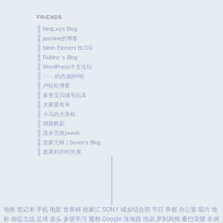
FRIENDS
HmjLxq's Blog
jasmine的博客
Ninth Element BLOG
Rubinz ’s Blog
WordPress中文论坛
······的杰迪[θYθ]
卢松松博客
多美宝贝绒毛玩具
大家爱有米
小马的大杂烩
洞庭帆影
流水无痕|wwek
皇家元林 | Seven’s Blog
蔬果村的时尚屋
地铁
笔记本
手机
电影
世界杯
徐家汇
SONY
城乡结合部
节日
帝都
办公室
唱片
地
标
南征北战
足球
差头
参观学习
魔都
Google
淮海路
培训
罗刹风情
桑巴荣耀
非洲