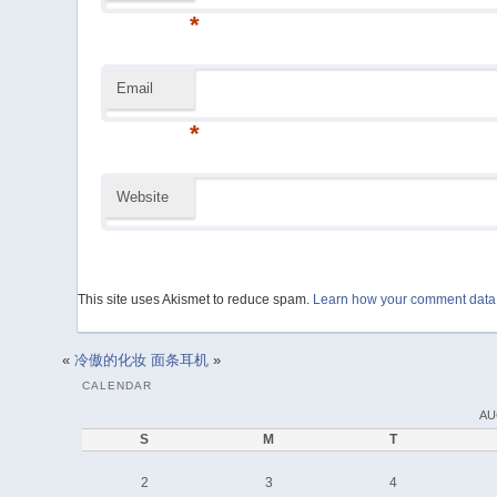
*
Email
*
Website
This site uses Akismet to reduce spam.
Learn how your comment data 
«
冷傲的化妆
面条耳机
»
CALENDAR
AU
S
M
T
2
3
4