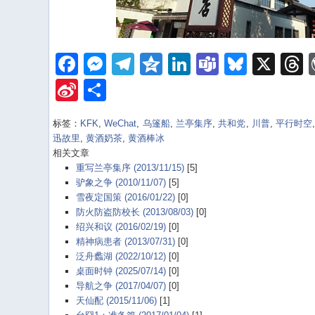
Facebook
Messenger
Telegram
Qzone
LinkedIn
Teams
Bluesk
X
Sina
Share
Weibo
标签：
KFK
,
WeChat
,
乌篷船
,
兰亭集序
,
共和党
,
川普
,
平行时空
迅故里
,
黄酒奶茶
,
黄酒棒冰
相关文章
重写兰亭集序 (2013/11/15)
[5]
驴象之争 (2010/11/07)
[5]
雪夜定国策 (2016/01/22)
[0]
防火防盗防校长 (2013/08/03)
[0]
绍兴和议 (2016/02/19)
[0]
精神病患者 (2013/07/31)
[0]
泛舟蠡湖 (2022/10/12)
[0]
桌面时钟 (2025/07/14)
[0]
导航之争 (2017/04/07)
[0]
天仙配 (2015/11/06)
[1]