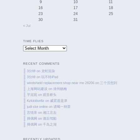
9
10
11
16
17
18
23
24
25
30
31
« Jul
TIME FLIES
Time
Flies
RECENT COMMENTS
3分钟
on
龙蛇混杂
3分钟
on
玩不转iPad
windshield replacement shop near me 28206
on
三个没想到
上海网站建设
on
漳州杨梅
芋泥苑
on
观音桥头
Kzkkldunfiz
on
威震逍遥津
judi slot online
on
请喝一杯茶
言情库
on
湘江北去
择偶网
on
酒后驾船
择偶网
on
千岛之湖
RECENTLY UPDATED