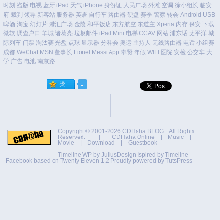
时刻
盗版
电视
蓝牙
iPad
天气
iPhone
身份证
人民广场
外滩
空调
徐小组长
临安
府
裁判
领导
新客站
服务器
英语
自行车
路由器
硬盘
赛季
警察
转会
Android
USB
啤酒
淘宝
幻灯片
港汇广场
金陵
和平饭店
东方航空
东道主
Xperia
内存
保安
下载
微软
调查户口
羊城
诸葛亮
垃圾邮件
iPad Mini
电梯
CCAV
网站
浦东话
太平洋
城
际列车
门票
淘汰赛
光盘
点球
显示器
分科会
奥运
主持人
无线路由器
电话
小组赛
成都
WeChat
MSN
董事长
Lionel Messi
App
奉贤
年假
WIFI
医院
安检
公交车
大
学
广告
电池
南京路
Copyright © 2001-2026
CDHaha BLOG
All Rights
Reserved. |
CDHaha Online
|
Music
|
Movie
|
Download
|
Guestbook
Timeline WP by
JuliusDesign
Ispired by
Timeline
Facebook
based on
Twenty Eleven 1.2
Proudly powered by TutsPress