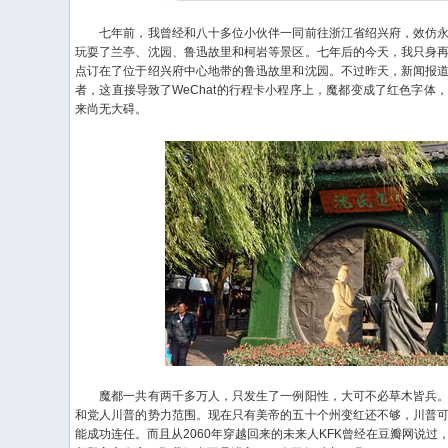
七年前，我曾经和八十多位小伙伴一同前往浙江省绍兴府，效仿永
玩耍了兰亭、沈园、鲁迅故里和柯岩等景区。七年后的今天，我只身
点订在了位于绍兴府中心地带的鲁迅故里和沈园。不过昨天，新闻报
者，这直接导致了WeChat的行程卡小程序上，魔都变成了红色字体
来尚无大碍。
魔都一共有两千多万人，只发生了一例阳性，大可不必草木皆兵。
和党人川普的势力范围。现在只有美帝的五十个州变红还不够，川普
能成功连任。而且从2060年穿越回来的未来人KFK曾经在豆瓣网说