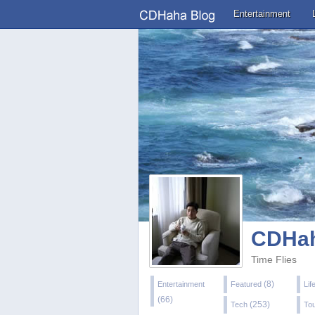
Main menu
Skip to primary content
Skip to secondary content
Entertainment
CDHah
Time Flies
(8)
Entertainment
Featured
Lif
(66)
(253)
Tech
To