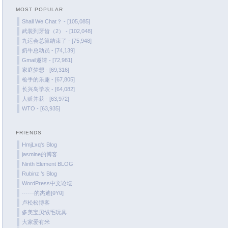
MOST POPULAR
January 2022
Shall We Chat？ - [105,085]
December 2021
武装到牙齿（2） - [102,048]
October 2021
九运会总算结束了 - [75,948]
奶牛总动员 - [74,139]
September 2021
Gmail邀请 - [72,981]
August 2021
家庭梦想 - [69,316]
July 2021
枪手的乐趣 - [67,805]
长兴岛学农 - [64,082]
June 2021
人赃并获 - [63,972]
May 2021
WTO - [63,935]
April 2021
March 2021
FRIENDS
January 2021
HmjLxq's Blog
jasmine的博客
December 2020
Ninth Element BLOG
November 2020
Rubinz ’s Blog
September 2020
WordPress中文论坛
······的杰迪[θYθ]
August 2020
卢松松博客
July 2020
多美宝贝绒毛玩具
大家爱有米
June 2020