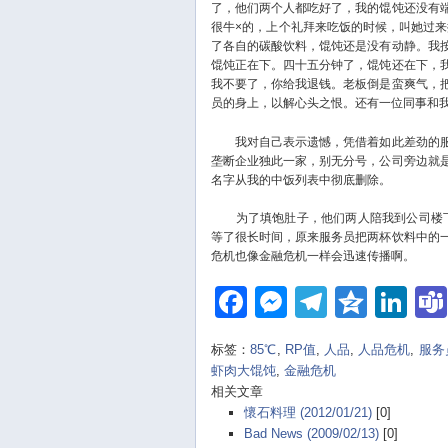
了，他们两个人都吃好了，我的馄饨还没有
很牛×的，上个礼拜来吃饭的时候，叫她过
了各自的碳酸饮料，馄饨还是没有动静。我
馄饨正在下。四十五分钟了，馄饨还在下，
我不要了，你给我退钱。老板倒是蛮爽气，
员的身上，以解心头之恨。还有一位同事和
我对自己表示遗憾，凭借着如此差劲的服
垄断企业独此一家，别无分号，公司旁边就
名字从我的中饭列表中彻底删除。
为了填饱肚子，他们两人陪我到公司楼
等了很长时间，原来服务员把两杯饮料中的
危机也像金融危机一样会迅速传播啊。
Facebook
Messenger
Telegra
Qzon
Li
标签：
85℃
,
RP值
,
人品
,
人品危机
,
服务
虾肉大馄饨
,
金融危机
相关文章
懷石料理 (2012/01/21)
[0]
Bad News (2009/02/13)
[0]