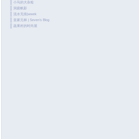
小马的大杂烩
May 2020
洞庭帆影
April 2020
流水无痕|wwek
皇家元林 | Seven’s Blog
March 2020
蔬果村的时尚屋
February 2020
January 2020
December 2019
November 2019
October 2019
September 2019
August 2019
July 2019
June 2019
May 2019
April 2019
March 2019
January 2019
December 2018