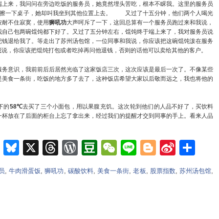
端上来，我问问在旁边吃饭的服务员，她竟然埋头苦吃，根本不睬我。这里的服务员
来擦一下桌子，她却叫我坐到其他位置上去。
又过了十五分钟，他们两个人喝光
按耐不住寂寞，使用
狮吼功
大声呵斥了一下，这回总算有一个服务员跑过来和我说，
我自己包两碗馄饨都下好了。又过了五分钟左右，馄饨终于端上来了，我对服务员说
把钱退给我了。等走出了苏州汤包馆，一位同事和我说，你应该把这碗馄饨泼在服务
我说，你应该把馄饨打包或者吃掉再问他退钱，否则的话他可以卖给其他的客户。
务意识，我前前后后居然光临了这家饭店三次，这次应该是最后一次了。不像某些
是美食一条街，吃饭的地方多了去了，这种饭店希望大家以后敬而远之，我也将他的
下的
58℃
去买了三个小面包，用以果腹充饥。这次轮到他们的人品不好了，买饮料
一杯放在了后面的柜台上忘了拿出来，经过我们的提醒才交到同事的手上。看来人品
m
e
nkedIn
Teams
Bluesky
X
Threads
WordPress
Douban
WeChat
Line
Blogger
Sina
Sh
Weib
员
,
牛肉滑蛋饭
,
狮吼功
,
碳酸饮料
,
美食一条街
,
老板
,
股票指数
,
苏州汤包馆
,