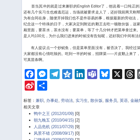
首当其冲的就是过来兼职的English Editor了，他说着一口纯
还有几个实习生也难逃厄运，当场就被要求走人了，还好我前两天刚
为有合同在身，随便开掉我们也不是件容易的事，根据最新的劳动法，
纪念这一个特殊的日子，大家决定到附近的鹅王去吃一顿散伙饭，这
厢里面，要茶水，茶水没有；要菜单，等了十几分钟才把菜单拿过来
是人均100元，为什么我们进来的时候没有告知呢，还好我们中间有
有人提议点一个炒鱿鱼，但是菜单里面没有，被否决了。我经过深
大家都没有心情吃辣的。吃到一半的时候，招牌菜——片皮鹅上来了
可真苗条啊。
Facebook
Messenger
Telegram
Qzone
LinkedIn
Teams
Bluesk
X
Sina
Share
Weibo
标签：
兼职
,
办事处
,
劳动法
,
实习生
,
散伙饭
,
服务员
,
英语
,
金融
相关文章
鸭中之王 (2012/01/09)
[0]
朝九晚五 (2010/04/15)
[2]
人品危机 (2011/07/29)
[9]
风景不错 (2008/09/17)
[0]
门牌号码 (2008/07/09)
[2]