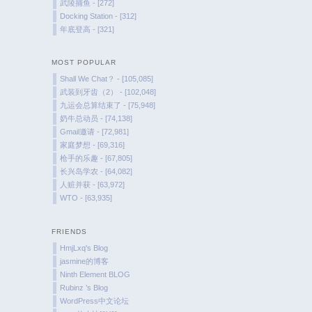
武陵捕鱼 - [272]
Docking Station - [312]
年底登高 - [321]
MOST POPULAR
Shall We Chat？ - [105,085]
武装到牙齿（2） - [102,048]
九运会总算结束了 - [75,948]
奶牛总动员 - [74,138]
Gmail邀请 - [72,981]
家庭梦想 - [69,316]
枪手的乐趣 - [67,805]
长兴岛学农 - [64,082]
人赃并获 - [63,972]
WTO - [63,935]
FRIENDS
HmjLxq's Blog
jasmine的博客
Ninth Element BLOG
Rubinz ’s Blog
WordPress中文论坛