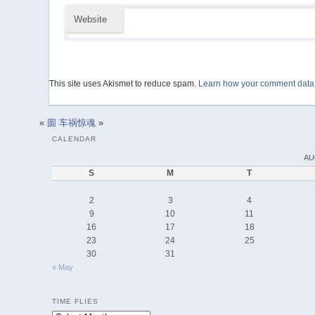
Website
This site uses Akismet to reduce spam.
Learn how your comment data 
«
圆
车祸惊魂
»
CALENDAR
AU
S
M
T
2
3
4
9
10
11
16
17
18
23
24
25
30
31
« May
TIME FLIES