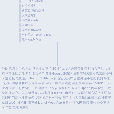
······的杰迪[θYθ]
卢松松博客
多美宝贝绒毛玩具
大家爱有米
小马的大杂烩
洞庭帆影
流水无痕|wwek
皇家元林 | Seven’s Blog
蔬果村的时尚屋
地铁
笔记本
手机
电影
世界杯
徐家汇
SONY
城乡结合部
节日
帝都
办公室
唱片
地
标
南征北战
足球
差头
参观学习
魔都
Google
淮海路
培训
罗刹风情
桑巴荣耀
非洲
时刻
盗版
电视
蓝牙
iPad
天气
iPhone
身份证
人民广场
空调
徐小组长
裁判
外滩
临安府
领导
新客站
服务器
英语
自行车
路由器
硬盘
赛季
警察
转会
Android
USB
啤酒
淘宝
幻灯片
港汇广场
金陵
和平饭店
东方航空
东道主
Xperia
内存
保安
下载
微软
调查户口
羊城
诸葛亮
垃圾邮件
iPad Mini
电梯
CCAV
网站
浦东话
太平洋
城
际列车
门票
淘汰赛
光盘
点球
显示器
分科会
奥运
主持人
无线路由器
电话
小组赛
成都
WeChat
MSN
董事长
Lionel Messi
App
奉贤
年假
WIFI
医院
安检
公交车
大
学
广告
电池
南京路