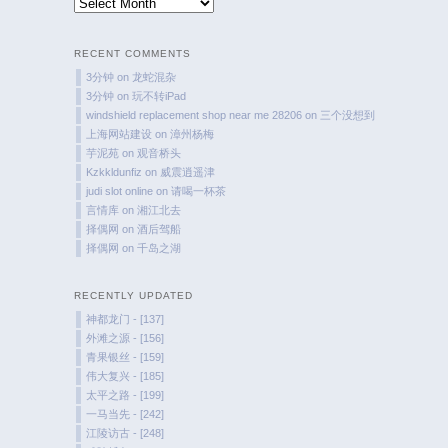
Time
Flies
RECENT COMMENTS
3分钟
on
龙蛇混杂
3分钟
on
玩不转iPad
windshield replacement shop near me 28206
on
三个没想到
上海网站建设
on
漳州杨梅
芋泥苑
on
观音桥头
Kzkkldunfiz
on
威震逍遥津
judi slot online
on
请喝一杯茶
言情库
on
湘江北去
择偶网
on
酒后驾船
择偶网
on
千岛之湖
RECENTLY UPDATED
神都龙门 - [137]
外滩之源 - [156]
青果银丝 - [159]
伟大复兴 - [185]
太平之路 - [199]
一马当先 - [242]
江陵访古 - [248]