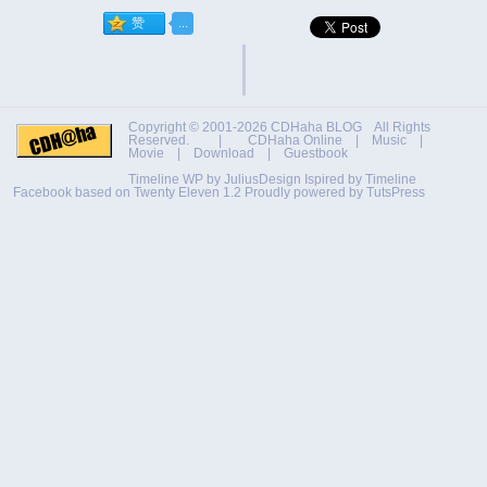
Copyright © 2001-2026
CDHaha BLOG
All Rights
Reserved. |
CDHaha Online
|
Music
|
Movie
|
Download
|
Guestbook
Timeline WP by
JuliusDesign
Ispired by
Timeline
Facebook
based on
Twenty Eleven 1.2
Proudly powered by TutsPress