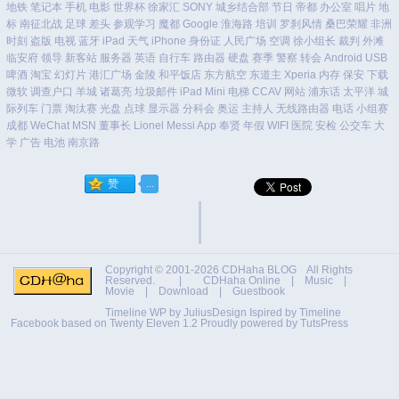
地铁
笔记本
手机
电影
世界杯
徐家汇
SONY
城乡结合部
节日
帝都
办公室
唱片
地
标
南征北战
足球
差头
参观学习
魔都
Google
淮海路
培训
罗刹风情
桑巴荣耀
非洲
时刻
盗版
电视
蓝牙
iPad
天气
iPhone
身份证
人民广场
空调
徐小组长
裁判
外滩
临安府
领导
新客站
服务器
英语
自行车
路由器
硬盘
赛季
警察
转会
Android
USB
啤酒
淘宝
幻灯片
港汇广场
金陵
和平饭店
东方航空
东道主
Xperia
内存
保安
下载
微软
调查户口
羊城
诸葛亮
垃圾邮件
iPad Mini
电梯
CCAV
网站
浦东话
太平洋
城
际列车
门票
淘汰赛
光盘
点球
显示器
分科会
奥运
主持人
无线路由器
电话
小组赛
成都
WeChat
MSN
董事长
Lionel Messi
App
奉贤
年假
WIFI
医院
安检
公交车
大
学
广告
电池
南京路
Copyright © 2001-2026
CDHaha BLOG
All Rights
Reserved. |
CDHaha Online
|
Music
|
Movie
|
Download
|
Guestbook
Timeline WP by
JuliusDesign
Ispired by
Timeline
Facebook
based on
Twenty Eleven 1.2
Proudly powered by TutsPress