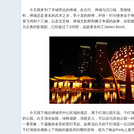
今天我来到了羊城旁边的禅城，在古代，禅城与汉口镇、景德镇、
时，禅城还是著名的武术之乡，李小龙的师傅，IP侠 – 叶问便来自
黄飞鸿和十三姨，以及宝芝林、禅城无影脚和狮王争霸的故事，全部
为主角的影视剧，已经超过了100部，远超著名特工James Bond。
今天我下榻在禅城市中心区域的酒店，离千灯湖公园不远。千灯湖
的公园。白天湖水如镜，绿树成荫，清新宜人，可以说与其他公园一
一番景象，千盏颜色各异的景灯亮起。如果说白天的千灯湖是一位沉
千灯湖就仿佛换上了艳丽的服装和闪耀的首饰，成为了晚会Party上最