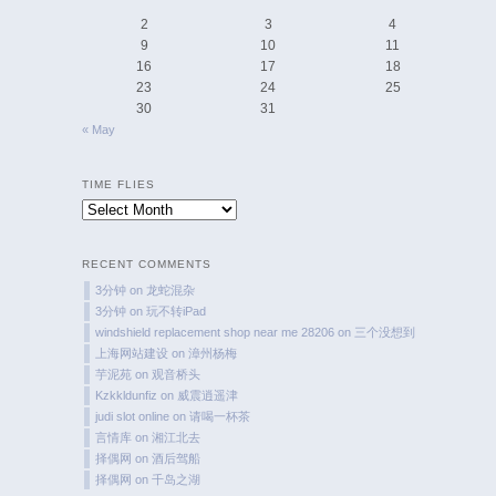
2
3
4
9
10
11
16
17
18
23
24
25
30
31
« May
TIME FLIES
Time
Flies
RECENT COMMENTS
3分钟
on
龙蛇混杂
3分钟
on
玩不转iPad
windshield replacement shop near me 28206
on
三个没想到
上海网站建设
on
漳州杨梅
芋泥苑
on
观音桥头
Kzkkldunfiz
on
威震逍遥津
judi slot online
on
请喝一杯茶
言情库
on
湘江北去
择偶网
on
酒后驾船
择偶网
on
千岛之湖