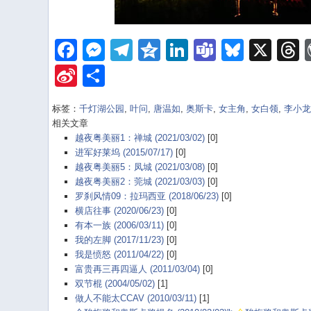
Facebook
Messenger
Telegram
Qzone
LinkedIn
Teams
Bluesk
X
Sina
Share
Weibo
标签：
千灯湖公园
,
叶问
,
唐温如
,
奥斯卡
,
女主角
,
女白领
,
李小
相关文章
越夜粤美丽1：禅城 (2021/03/02)
[0]
进军好莱坞 (2015/07/17)
[0]
越夜粤美丽5：凤城 (2021/03/08)
[0]
越夜粤美丽2：莞城 (2021/03/03)
[0]
罗刹风情09：拉玛西亚 (2018/06/23)
[0]
横店往事 (2020/06/23)
[0]
有本一族 (2006/03/11)
[0]
我的左脚 (2017/11/23)
[0]
我是愤怒 (2011/04/22)
[0]
富贵再三再四逼人 (2011/03/04)
[0]
双节棍 (2004/05/02)
[1]
做人不能太CCAV (2010/03/11)
[1]