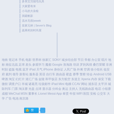
多美宝贝绒毛玩具
大家爱有米
小马的大杂烩
洞庭帆影
流水无痕|wwek
皇家元林 | Seven’s Blog
蔬果村的时尚屋
地铁
笔记本
手机
电影
世界杯
徐家汇
SONY
城乡结合部
节日
帝都
办公室
唱片
地
标
南征北战
足球
差头
参观学习
魔都
Google
淮海路
培训
罗刹风情
桑巴荣耀
非洲
时刻
盗版
电视
蓝牙
iPad
天气
iPhone
身份证
人民广场
外滩
空调
徐小组长
临安
府
裁判
领导
新客站
服务器
英语
自行车
路由器
硬盘
赛季
警察
转会
Android
USB
啤酒
淘宝
幻灯片
港汇广场
金陵
和平饭店
东方航空
东道主
Xperia
内存
保安
下载
微软
调查户口
羊城
诸葛亮
垃圾邮件
iPad Mini
电梯
CCAV
网站
浦东话
太平洋
城
际列车
门票
淘汰赛
光盘
点球
显示器
分科会
奥运
主持人
无线路由器
电话
小组赛
成都
WeChat
MSN
董事长
Lionel Messi
App
奉贤
年假
WIFI
医院
安检
公交车
大
学
广告
电池
南京路