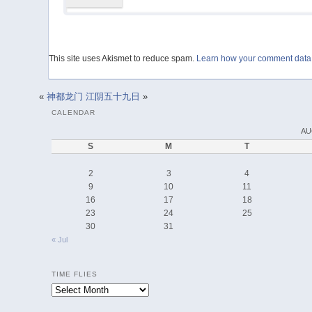
This site uses Akismet to reduce spam.
Learn how your comment data 
«
神都龙门
江阴五十九日
»
CALENDAR
AU
S
M
T
2
3
4
9
10
11
16
17
18
23
24
25
30
31
« Jul
TIME FLIES
Time
Flies