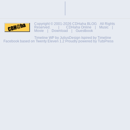
Copyright © 2001-2026
CDHaha BLOG
All Rights
Reserved. |
CDHaha Online
|
Music
|
Movie
|
Download
|
Guestbook
Timeline WP by
JuliusDesign
Ispired by
Timeline
Facebook
based on
Twenty Eleven 1.2
Proudly powered by TutsPress