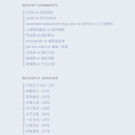
RECENT COMMENTS
3分钟
on
龙蛇混杂
3分钟
on
玩不转iPad
windshield replacement shop near me 28206
on
三个没想到
上海网站建设
on
漳州杨梅
芋泥苑
on
观音桥头
Kzkkldunfiz
on
威震逍遥津
judi slot online
on
请喝一杯茶
言情库
on
湘江北去
择偶网
on
酒后驾船
择偶网
on
千岛之湖
RECENTLY UPDATED
江阴五十九日 - [37]
神都龙门 - [141]
青果银丝 - [163]
外滩之源 - [163]
伟大复兴 - [189]
太平之路 - [234]
一马当先 - [247]
江陵访古 - [249]
武陵捕鱼 - [273]