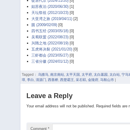
徙居代京 (2024/11/20)
[0]
姑苏夜泊 (2020/06/30)
[1]
天坛祭祖 (2012/10/23)
[0]
大亚湾之旅 (2019/04/11)
[2]
圆 (2009/02/09)
[0]
四书五经 (2003/05/18)
[0]
吴蜀联盟 (2022/08/23)
[0]
兴隋之地 (2022/08/19)
[0]
五虎将决裂 (2021/01/20)
[0]
三虾都会 (2023/05/27)
[0]
三省分徽 (2024/01/12)
[0]
Tagged：
乌骓马
,
南京南站
,
太平天国
,
太平府
,
太白墓园
,
太白站
,
宁马
璋
,
李白
,
清源门
,
西善桥
,
西楚霸王
,
采石矶
,
金陵府
,
马鞍山市
|
Leave a Reply
Your email address will not be published.
Required fields are
Comment
*