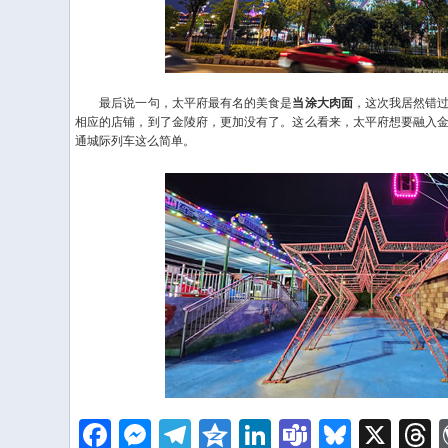
最后说一句，太平府最有名的美食是
当涂大肉面
，这次我居然错
相应的店铺，到了金陵府，更加没有了。这么看来，太平府想要融入
通城际列车这么简单。
Facebook
Messenger
Telegram
Qzone
LinkedIn
Teams
Bluesk
X