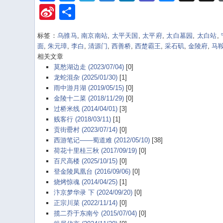
Sina
Share
Weibo
标签：
乌骓马
,
南京南站
,
太平天国
,
太平府
,
太白墓园
,
太白站
,
面
,
朱元璋
,
李白
,
清源门
,
西善桥
,
西楚霸王
,
采石矶
,
金陵府
,
马
相关文章
莫愁湖边走 (2023/07/04)
[0]
龙蛇混杂 (2025/01/30)
[1]
雨中游月湖 (2019/05/15)
[0]
金陵十二菜 (2018/11/29)
[0]
过桥米线 (2014/04/01)
[3]
贱客行 (2018/03/11)
[1]
贡街罍村 (2023/07/14)
[0]
西游笔记——蜀道难 (2012/05/10)
[38]
荷花十里桂三秋 (2017/09/19)
[0]
百尺高楼 (2025/10/15)
[0]
登金陵凤凰台 (2016/09/06)
[0]
烧烤惊魂 (2014/04/25)
[1]
汴京梦华录 下 (2024/09/20)
[0]
正宗川菜 (2022/11/14)
[0]
揽二乔于东南兮 (2015/07/04)
[0]