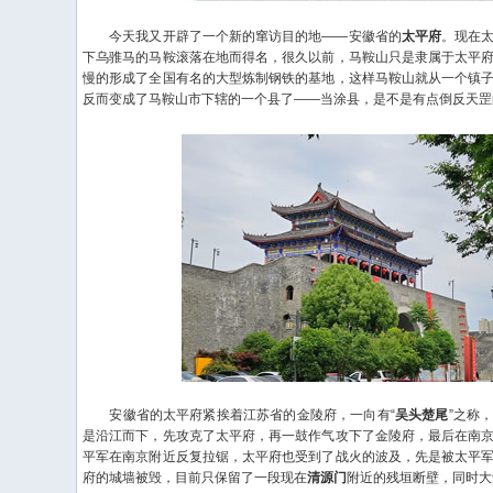
今天我又开辟了一个新的窜访目的地——安徽省的
太平府
。现在
下乌骓马的马鞍滚落在地而得名，很久以前，马鞍山只是隶属于太平
慢的形成了全国有名的大型炼制钢铁的基地，这样马鞍山就从一个镇
反而变成了马鞍山市下辖的一个县了——当涂县，是不是有点倒反天罡
安徽省的太平府紧挨着江苏省的金陵府，一向有“
吴头楚尾
”之称
是沿江而下，先攻克了太平府，再一鼓作气攻下了金陵府，最后在南
平军在南京附近反复拉锯，太平府也受到了战火的波及，先是被太平
府的城墙被毁，目前只保留了一段现在
清源门
附近的残垣断壁，同时大