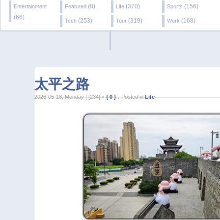
(8)
(370)
(156)
Entertainment
Featured
Life
Sports
(66)
(253)
(319)
(168)
Tech
Tour
Work
太平之路
2026-05-18, Monday | [234] ×
{ 0 }
，Posted in
Life