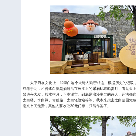
太平府在文化上，和李白这个大诗人紧密相连。根据历史的记载，
终老于此，相传李白就是酒醉后在长江上的
采石矶
乘船赏月，看见天
禁诗兴大发，投水捞月，不幸溺亡。到底是浪漫主义的诗人，死法都
太白楼、李白祠、青莲路、太白轻轨站等等。我本来想去太白墓园凭
南京市民免费，其他人要收取30元门票，只能作罢了。