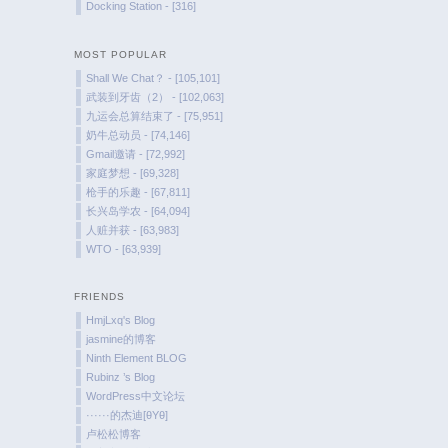
Docking Station - [316]
MOST POPULAR
Shall We Chat？ - [105,101]
武装到牙齿（2） - [102,063]
九运会总算结束了 - [75,951]
奶牛总动员 - [74,146]
Gmail邀请 - [72,992]
家庭梦想 - [69,328]
枪手的乐趣 - [67,811]
长兴岛学农 - [64,094]
人赃并获 - [63,983]
WTO - [63,939]
FRIENDS
HmjLxq's Blog
jasmine的博客
Ninth Element BLOG
Rubinz ’s Blog
WordPress中文论坛
······的杰迪[θYθ]
卢松松博客