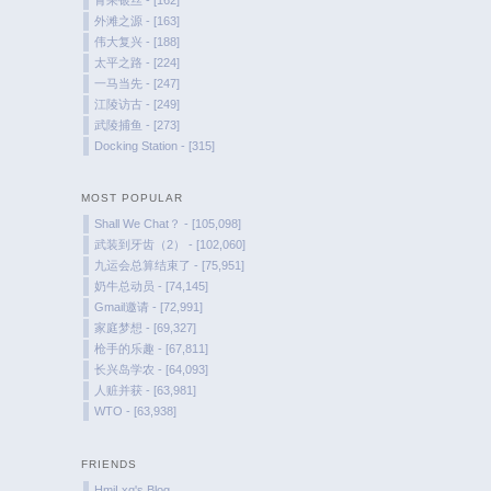
外滩之源 - [163]
伟大复兴 - [188]
太平之路 - [224]
一马当先 - [247]
江陵访古 - [249]
武陵捕鱼 - [273]
Docking Station - [315]
MOST POPULAR
Shall We Chat？ - [105,098]
武装到牙齿（2） - [102,060]
九运会总算结束了 - [75,951]
奶牛总动员 - [74,145]
Gmail邀请 - [72,991]
家庭梦想 - [69,327]
枪手的乐趣 - [67,811]
长兴岛学农 - [64,093]
人赃并获 - [63,981]
WTO - [63,938]
FRIENDS
HmjLxq's Blog