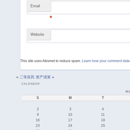
Email
*
Website
This site uses Akismet to reduce spam.
Learn how your comment data 
«
二等良民
资产清算
»
CALENDAR
AU
S
M
T
2
3
4
9
10
11
16
17
18
23
24
25