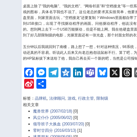
桌面上除了“我的电脑”、“我的文档”、“网络邻居”和“空档接龙”等一
戏的图标，具体名字我也不说了。这位老总的要求其实很简单，他要把
盘里面，到家里面去玩，“空档接龙”还要复制？Windows里面都自带
到USB接口，出现了寻找驱动程序的画面。问他驱动程序，他说没
的。想到网上去下一个USB万能驱动，但是不能上网。我在他硬盘里
到了好几部限制级的电影，光驱里面还有一张光盘，那个封面女郎的衣
五分钟以后我就回到了南楼，路上想了一想，针对这种情况，98系统
动还真的不容易。听说此人后来又向老总抱怨说鼠标不行。算了吧，
的HP鼠标拔下来送给了他，我自己再去买一个新的吧，当然是公司报
Facebook
Messenger
Telegram
Qzone
LinkedIn
Teams
Bluesk
X
Sina
Share
Weibo
标签：
品牌机
,
法律顾问
,
游戏
,
行政主管
,
限制级
相关文章
魔兽世界 (2007/02/18)
[0]
风尘仆仆 (2005/06/02)
[0]
领导班子大换血 (2003/07/20)
[0]
零时廿四分 (2016/03/13)
[1]
逃票朋友 (2008/05/05)
[0]