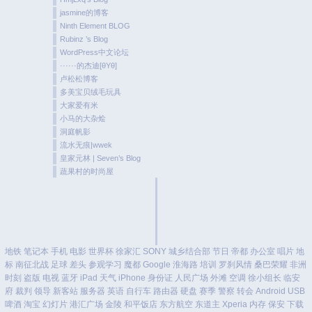
jasmine的博客
Ninth Element BLOG
Rubinz ’s Blog
WordPress中文论坛
······的杰迪[θYθ]
卢松松博客
多美宝贝绒毛玩具
大家爱有米
小马的大杂烩
洞庭帆影
流水无痕|wwek
皇家元林 | Seven’s Blog
蔬果村的时尚屋
地铁
笔记本
手机
电影
世界杯
徐家汇
SONY
城乡结合部
节日
帝都
办公室
唱片
地
标
南征北战
足球
差头
参观学习
魔都
Google
淮海路
培训
罗刹风情
桑巴荣耀
非洲
时刻
盗版
电视
蓝牙
iPad
天气
iPhone
身份证
人民广场
外滩
空调
徐小组长
临安
府
裁判
领导
新客站
服务器
英语
自行车
路由器
硬盘
赛季
警察
转会
Android
USB
啤酒
淘宝
幻灯片
港汇广场
金陵
和平饭店
东方航空
东道主
Xperia
内存
保安
下载