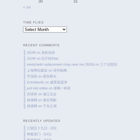
30
31
« Jul
TIME FLIES
Time
Flies
RECENT COMMENTS
3分钟
on
龙蛇混杂
3分钟
on
玩不转iPad
windshield replacement shop near me 28206
on
三个没想到
上海网站建设
on
漳州杨梅
芋泥苑
on
观音桥头
Kzkkldunfiz
on
威震逍遥津
judi slot online
on
请喝一杯茶
言情库
on
湘江北去
择偶网
on
酒后驾船
择偶网
on
千岛之湖
RECENTLY UPDATED
江阴五十九日 - [35]
神都龙门 - [141]
青果银丝 - [162]