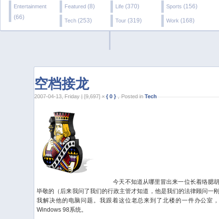
(8)
(370)
(156)
Entertainment
Featured
Life
Sports
(66)
(253)
(319)
(168)
Tech
Tour
Work
空档接龙
2007-04-13, Friday | [9,697] ×
{ 0 }
，Posted in
Tech
今天不知道从哪里冒出来一位长着络腮胡
毕敬的（后来我问了我们的行政主管才知道，他是我们的法律顾问一
我解决他的电脑问题。我跟着这位老总来到了北楼的一件办公室
Windows 98系统。