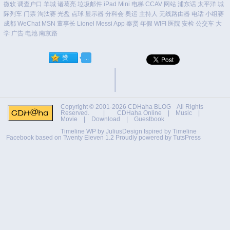
微软
调查户口
羊城
诸葛亮
垃圾邮件
iPad Mini
电梯
CCAV
网站
浦东话
太平洋
城
际列车
门票
淘汰赛
光盘
点球
显示器
分科会
奥运
主持人
无线路由器
电话
小组赛
成都
WeChat
MSN
董事长
Lionel Messi
App
奉贤
年假
WIFI
医院
安检
公交车
大
学
广告
电池
南京路
Copyright © 2001-2026
CDHaha BLOG
All Rights
Reserved. |
CDHaha Online
|
Music
|
Movie
|
Download
|
Guestbook
Timeline WP by
JuliusDesign
Ispired by
Timeline
Facebook
based on
Twenty Eleven 1.2
Proudly powered by TutsPress