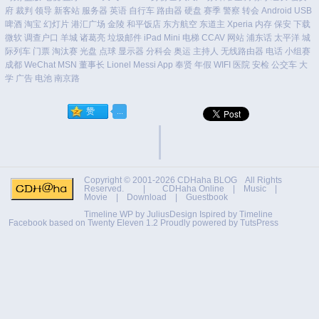
府
裁判
领导
新客站
服务器
英语
自行车
路由器
硬盘
赛季
警察
转会
Android
USB
啤酒
淘宝
幻灯片
港汇广场
金陵
和平饭店
东方航空
东道主
Xperia
内存
保安
下载
微软
调查户口
羊城
诸葛亮
垃圾邮件
iPad Mini
电梯
CCAV
网站
浦东话
太平洋
城
际列车
门票
淘汰赛
光盘
点球
显示器
分科会
奥运
主持人
无线路由器
电话
小组赛
成都
WeChat
MSN
董事长
Lionel Messi
App
奉贤
年假
WIFI
医院
安检
公交车
大
学
广告
电池
南京路
Copyright © 2001-2026
CDHaha BLOG
All Rights
Reserved. |
CDHaha Online
|
Music
|
Movie
|
Download
|
Guestbook
Timeline WP by
JuliusDesign
Ispired by
Timeline
Facebook
based on
Twenty Eleven 1.2
Proudly powered by TutsPress