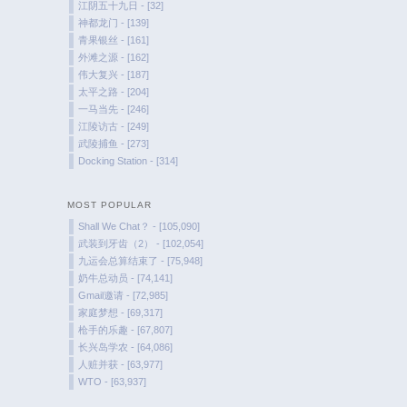
江阴五十九日 - [32]
神都龙门 - [139]
青果银丝 - [161]
外滩之源 - [162]
伟大复兴 - [187]
太平之路 - [204]
一马当先 - [246]
江陵访古 - [249]
武陵捕鱼 - [273]
Docking Station - [314]
MOST POPULAR
Shall We Chat？ - [105,090]
武装到牙齿（2） - [102,054]
九运会总算结束了 - [75,948]
奶牛总动员 - [74,141]
Gmail邀请 - [72,985]
家庭梦想 - [69,317]
枪手的乐趣 - [67,807]
长兴岛学农 - [64,086]
人赃并获 - [63,977]
WTO - [63,937]