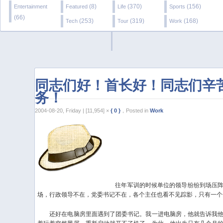
(8)
(370)
(156)
Entertainment
Featured
Life
Sports
(66)
(253)
(319)
(168)
Tech
Tour
Work
同志们好！首长好！同志们辛
务！
2004-08-20, Friday | [11,954] ×
{ 0 }
，Posted in
Work
往年军训的时候单位的领导纷纷到场压阵
场，行政领导不在，党委书记不在，各个主任也看不见踪影，只有一个
还好在电脑房里面遇到了团委书记。我一进电脑房，他就告诉我他