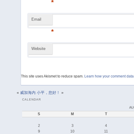
*
Email
*
Website
This site uses Akismet to reduce spam.
Learn how your comment data 
«
威加海内
小平，您好！
»
CALENDAR
AU
S
M
T
2
3
4
9
10
11