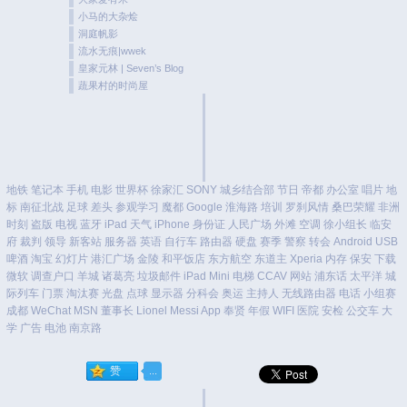
小马的大杂烩
洞庭帆影
流水无痕|wwek
皇家元林 | Seven’s Blog
蔬果村的时尚屋
地铁
笔记本
手机
电影
世界杯
徐家汇
SONY
城乡结合部
节日
帝都
办公室
唱片
地
标
南征北战
足球
差头
参观学习
魔都
Google
淮海路
培训
罗刹风情
桑巴荣耀
非洲
时刻
盗版
电视
蓝牙
iPad
天气
iPhone
身份证
人民广场
外滩
空调
徐小组长
临安
府
裁判
领导
新客站
服务器
英语
自行车
路由器
硬盘
赛季
警察
转会
Android
USB
啤酒
淘宝
幻灯片
港汇广场
金陵
和平饭店
东方航空
东道主
Xperia
内存
保安
下载
微软
调查户口
羊城
诸葛亮
垃圾邮件
iPad Mini
电梯
CCAV
网站
浦东话
太平洋
城
际列车
门票
淘汰赛
光盘
点球
显示器
分科会
奥运
主持人
无线路由器
电话
小组赛
成都
WeChat
MSN
董事长
Lionel Messi
App
奉贤
年假
WIFI
医院
安检
公交车
大
学
广告
电池
南京路