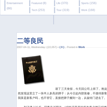
(8)
(370)
(156)
Entertainment
Featured
Life
Sports
(66)
(253)
(319)
(168)
Tech
Tour
Work
二等良民
2007-04-11, Wednesday | [22,057] ×
{ 0 }
，Posted in
Work
请了三天丧假，今天回公司上班了。刚走
然发现这里立了一块半人多高的牌子：从今日起内部装修，不接待新客
我算是新客户吗，也不管它，直接把牌子搬到一边，从旋转门进去了。