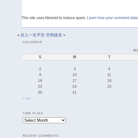
This site uses Akismet to reduce spam.
Learn how your comment data 
«
好人一生平安
空档接龙
»
CALENDAR
AU
S
M
T
2
3
4
9
10
11
16
17
18
23
24
25
30
31
« Jul
TIME FLIES
Time
Flies
RECENT COMMENTS