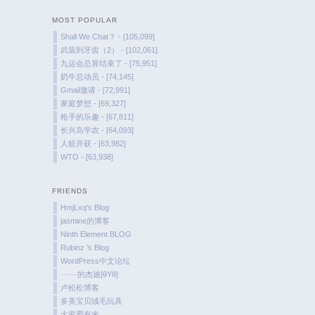
MOST POPULAR
Shall We Chat？ - [105,099]
武装到牙齿（2） - [102,061]
九运会总算结束了 - [75,951]
奶牛总动员 - [74,145]
Gmail邀请 - [72,991]
家庭梦想 - [69,327]
枪手的乐趣 - [67,811]
长兴岛学农 - [64,093]
人赃并获 - [63,982]
WTO - [63,938]
FRIENDS
HmjLxq's Blog
jasmine的博客
Ninth Element BLOG
Rubinz ’s Blog
WordPress中文论坛
······的杰迪[θYθ]
卢松松博客
多美宝贝绒毛玩具
大家爱有米