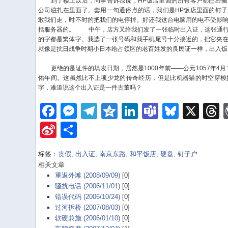
到了楼上以后，同事告诉我说，HP饭店里面的所有客户都已经搬
公司驻扎在里面了。套用一句通俗点的话，我们是HP饭店里面的钉
敢我们走，时不时的把我们的电停掉。好还我这台电脑用的电不受影
括服务器的。
中午，店方又给我们发了一张临时出入证，这张通行
的字都是繁体字。我选了一张号码和我手机尾号十分接近的，把它夹
就像是抗日战争时期小日本给占领区的老百姓发的良民证一样，出入饭
更绝的是证件的填发日期，居然是1000年前——公元1057年4月
佑年间。这虽然比不上项少龙的传奇经历，但是比机器猫的时空穿梭
字，难道说这个出入证是一件古董吗？
Facebook
Messenger
Telegram
Qzone
LinkedIn
Teams
Bluesk
X
Sina
Share
Weibo
标签：
丧假
,
出入证
,
南京东路
,
和平饭店
,
硬盘
,
钉子户
相关文章
重返外滩 (2008/09/09)
[0]
骚扰电话 (2006/11/01)
[0]
错误代码 (2006/10/24)
[0]
过河拆桥 (2007/08/03)
[0]
软硬兼施 (2006/01/10)
[0]