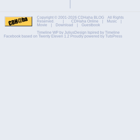
Copyright © 2001-2026
CDHaha BLOG
All Rights
Reserved. |
CDHaha Online
|
Music
|
Movie
|
Download
|
Guestbook
Timeline WP by
JuliusDesign
Ispired by
Timeline
Facebook
based on
Twenty Eleven 1.2
Proudly powered by TutsPress