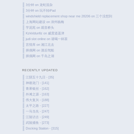
3分钟
on
龙蛇混杂
3分钟
on
玩不转iPad
windshield replacement shop near me 28206
on
三个没想到
上海网站建设
on
漳州杨梅
芋泥苑
on
观音桥头
Kzkkldunfiz
on
威震逍遥津
judi slot online
on
请喝一杯茶
言情库
on
湘江北去
择偶网
on
酒后驾船
择偶网
on
千岛之湖
RECENTLY UPDATED
江阴五十九日 - [35]
神都龙门 - [141]
青果银丝 - [162]
外滩之源 - [163]
伟大复兴 - [188]
太平之路 - [227]
一马当先 - [247]
江陵访古 - [249]
武陵捕鱼 - [273]
Docking Station - [315]