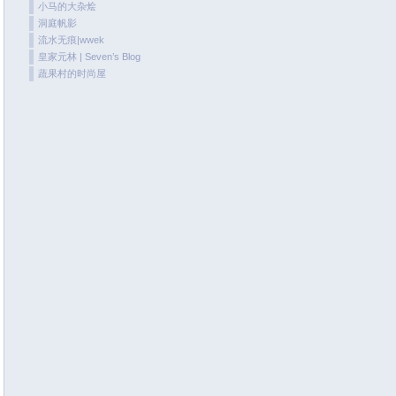
小马的大杂烩
May 2020
洞庭帆影
April 2020
流水无痕|wwek
皇家元林 | Seven’s Blog
March 2020
蔬果村的时尚屋
February 2020
January 2020
December 2019
November 2019
are
October 2019
o
September 2019
August 2019
July 2019
June 2019
May 2019
April 2019
March 2019
January 2019
December 2018