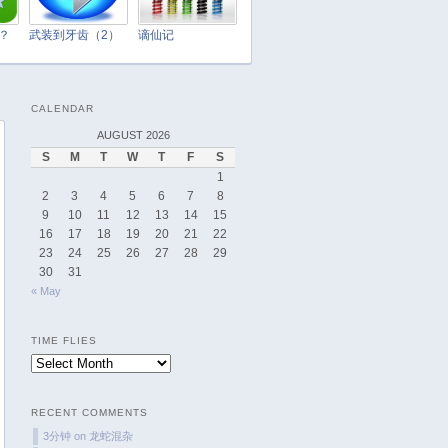
March 2025
February 2025
t？
武装到牙齿（2）
谪仙记
January 2025
December 2024
CALENDAR
November 2024
AUGUST 2026
October 2024
S
M
T
W
T
F
S
September 2024
1
August 2024
2
3
4
5
6
7
8
9
10
11
12
13
14
15
July 2024
16
17
18
19
20
21
22
June 2024
23
24
25
26
27
28
29
May 2024
30
31
« May
April 2024
March 2024
TIME FLIES
February 2024
Time
January 2024
Flies
December 2023
RECENT COMMENTS
November 2023
3分钟
on
龙蛇混杂