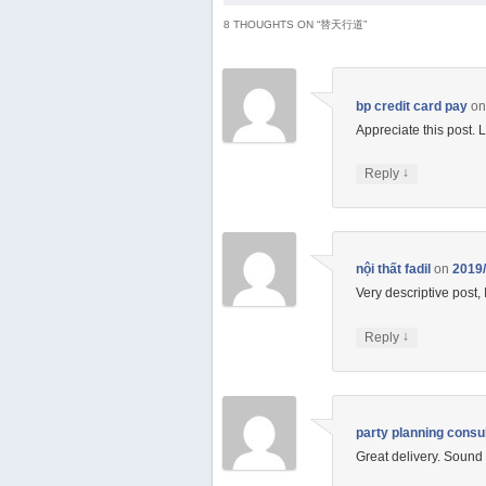
8 THOUGHTS ON “
替天行道
”
bp credit card pay
o
Appreciate this post. Le
↓
Reply
nội thất fadil
on
2019/
Very descriptive post, I
↓
Reply
party planning consu
Great delivery. Sound