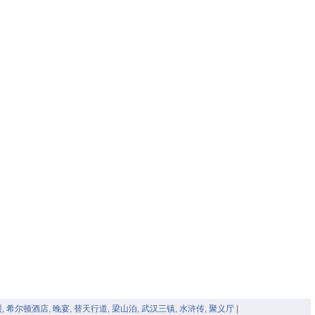
照
,
希尔顿酒店
,
晚宴
,
替天行道
,
梁山泊
,
武汉三镇
,
水浒传
,
聚义厅
|