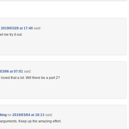
n
2019/03/28 at 17:40
said:
t me try it out.
03/06 at 07:01
said:
 loved that a lot.
Will there be a part 2?
lting
on
2019/03/04 at 18:13
said:
 arguments. Keep up the amazing effort.