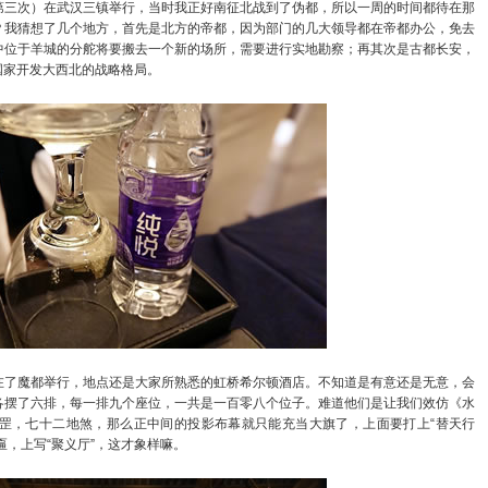
三次）在武汉三镇举行，当时我正好南征北战到了伪都，所以一周的时间都待在那
？我猜想了几个地方，首先是北方的帝都，因为部门的几大领导都在帝都办公，免去
中位于羊城的分舵将要搬去一个新的场所，需要进行实地勘察；再其次是古都长安，
国家开发大西北的战略格局。
了魔都举行，地点还是大家所熟悉的虹桥希尔顿酒店。不知道是有意还是无意，会
各摆了六排，每一排九个座位，一共是一百零八个位子。难道他们是让我们效仿《水
罡，七十二地煞，那么正中间的投影布幕就只能充当大旗了，上面要打上“替天行
匾，上写“聚义厅”，这才象样嘛。