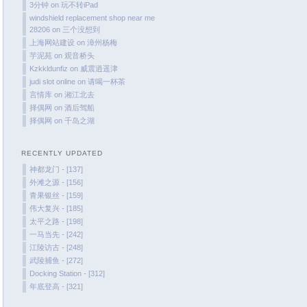
October 2023
3分钟
on
玩不转iPad
windshield replacement shop near me
September 2023
28206
on
三个没想到
August 2023
上海网站建设
on
漳州杨梅
July 2023
芋泥苑
on
观音桥头
Kzkkldunfiz
on
威震逍遥津
June 2023
judi slot online
on
请喝一杯茶
May 2023
言情库
on
湘江北去
择偶网
on
酒后驾船
April 2023
择偶网
on
千岛之湖
March 2023
February 2023
RECENTLY UPDATED
January 2023
神都龙门 - [137]
December 2022
外滩之源 - [156]
青果银丝 - [159]
November 2022
伟大复兴 - [185]
October 2022
太平之路 - [198]
August 2022
一马当先 - [242]
江陵访古 - [248]
July 2022
武陵捕鱼 - [272]
June 2022
Docking Station - [312]
March 2022
年底登高 - [321]
February 2022