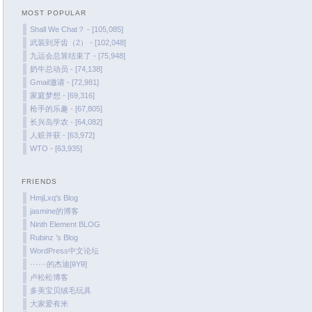
MOST POPULAR
January 2022
Shall We Chat？ - [105,085]
December 2021
武装到牙齿（2） - [102,048]
October 2021
九运会总算结束了 - [75,948]
奶牛总动员 - [74,138]
September 2021
Gmail邀请 - [72,981]
August 2021
家庭梦想 - [69,316]
July 2021
枪手的乐趣 - [67,805]
长兴岛学农 - [64,082]
June 2021
人赃并获 - [63,972]
May 2021
WTO - [63,935]
April 2021
March 2021
FRIENDS
January 2021
HmjLxq's Blog
jasmine的博客
December 2020
Ninth Element BLOG
November 2020
Rubinz ’s Blog
September 2020
WordPress中文论坛
······的杰迪[θYθ]
August 2020
卢松松博客
July 2020
多美宝贝绒毛玩具
大家爱有米
June 2020