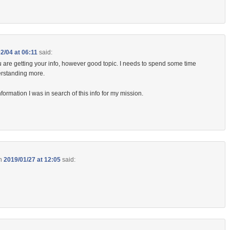
2/04 at 06:11
said:
 are getting your info, however good topic.
I needs to spend some time
erstanding more.
formation I was in search of this info for my mission.
n
2019/01/27 at 12:05
said: