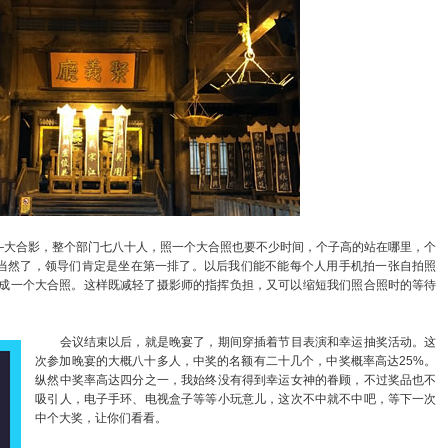
大合影，整个部门七八十人，照一个大合照也要不少时间，个子高的站在哪里，个
当然了，领导们肯定是坐在第一排了。以后我们能不能每个人用手机拍一张自拍照
组成一个大合照。这样既减轻了摄影师的指挥负担，又可以缩短我们照合照时的等待
会议结束以后，就是晚宴了，期间穿插着节目表演和幸运抽奖活动。这
次参加晚宴的大概八十多人，中奖的名额有二十几个，中奖概率高达25%。
纵然中奖率高达四分之一，我始终没有得到幸运女神的眷顾，不过奖品也不
吸引人，电子手环、电视盒子等等小玩意儿，这次不中就不中吧，等下一次
中个大奖，让你们看看。