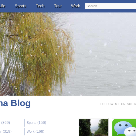
Search
Life
Sports
Tech
Tour
Work
a Blog
FOLLOW ME ON SOCI
(369)
(156)
e
Sports
(319)
(168)
ur
Work