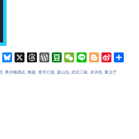
m
e
nkedIn
Teams
Bluesky
X
Threads
WordPress
Douban
WeChat
Line
Blogger
Sina
Sh
Weib
照
,
希尔顿酒店
,
晚宴
,
替天行道
,
梁山泊
,
武汉三镇
,
水浒传
,
聚义厅