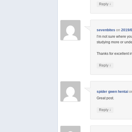
↓
Reply
sevenbites
on
2019/0
I’m not sure where you
studying more or und
Thanks for excellent in
↓
Reply
spider gwen hentai
o
Great post.
↓
Reply