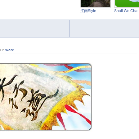
江南Style
Shall We Cha
 in
Work