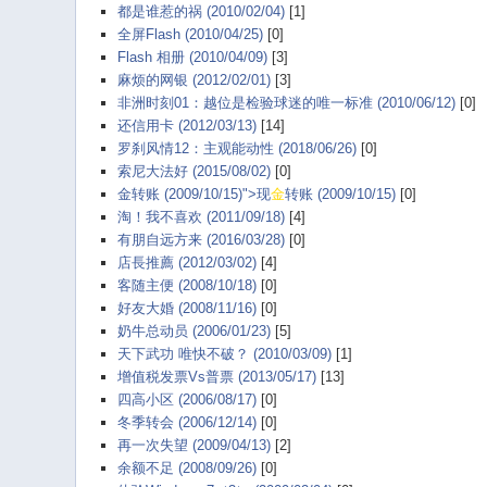
都是谁惹的祸 (2010/02/04)
[1]
全屏Flash (2010/04/25)
[0]
Flash 相册 (2010/04/09)
[3]
麻烦的网银 (2012/02/01)
[3]
非洲时刻01：越位是检验球迷的唯一标准 (2010/06/12)
[0]
还信用卡 (2012/03/13)
[14]
罗刹风情12：主观能动性 (2018/06/26)
[0]
索尼大法好 (2015/08/02)
[0]
金转账 (2009/10/15)">现
金
转账 (2009/10/15)
[0]
淘！我不喜欢 (2011/09/18)
[4]
有朋自远方来 (2016/03/28)
[0]
店長推薦 (2012/03/02)
[4]
客随主便 (2008/10/18)
[0]
好友大婚 (2008/11/16)
[0]
奶牛总动员 (2006/01/23)
[5]
天下武功 唯快不破？ (2010/03/09)
[1]
增值税发票Vs普票 (2013/05/17)
[13]
四高小区 (2006/08/17)
[0]
冬季转会 (2006/12/14)
[0]
再一次失望 (2009/04/13)
[2]
余额不足 (2008/09/26)
[0]