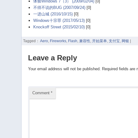
体验Windows 7（3） (2009/02/04)
[0]
不得不说的BUG (2007/09/24)
[0]
一进山城 (2016/10/15)
[0]
Windows十宗罪 (2017/05/13)
[0]
Knockoff Street (2015/02/10)
[0]
Tagged：
Aero
,
Fireworks
,
Flash
,
兼容性
,
开始菜单
,
支付宝
,
网银
|
Leave a Reply
Your email address will not be published.
Required fields are
Comment
*