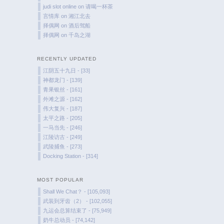
judi slot online
on
请喝一杯茶
言情库
on
湘江北去
择偶网
on
酒后驾船
择偶网
on
千岛之湖
RECENTLY UPDATED
江阴五十九日 - [33]
神都龙门 - [139]
青果银丝 - [161]
外滩之源 - [162]
伟大复兴 - [187]
太平之路 - [205]
一马当先 - [246]
江陵访古 - [249]
武陵捕鱼 - [273]
Docking Station - [314]
MOST POPULAR
Shall We Chat？ - [105,093]
武装到牙齿（2） - [102,055]
九运会总算结束了 - [75,949]
奶牛总动员 - [74,142]