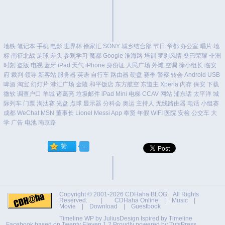
地铁
笔记本
手机
电影
世界杯
徐家汇
SONY
城乡结合部
节日
帝都
办公室
唱片
地
标
南征北战
足球
差头
参观学习
魔都
Google
淮海路
培训
罗刹风情
桑巴荣耀
非洲
时刻
盗版
电视
蓝牙
iPad
天气
iPhone
身份证
人民广场
外滩
空调
徐小组长
临安
府
裁判
领导
新客站
服务器
英语
自行车
路由器
硬盘
赛季
警察
转会
Android
USB
啤酒
淘宝
幻灯片
港汇广场
金陵
和平饭店
东方航空
东道主
Xperia
内存
保安
下载
微软
调查户口
羊城
诸葛亮
垃圾邮件
iPad Mini
电梯
CCAV
网站
浦东话
太平洋
城
际列车
门票
淘汰赛
光盘
点球
显示器
分科会
奥运
主持人
无线路由器
电话
小组赛
成都
WeChat
MSN
董事长
Lionel Messi
App
奉贤
年假
WIFI
医院
安检
公交车
大
学
广告
电池
南京路
Copyright © 2001-2026
CDHaha BLOG
All Rights
Reserved. |
CDHaha Online
|
Music
|
Movie
|
Download
|
Guestbook
Timeline WP by
JuliusDesign
Ispired by
Timeline
Facebook
based on
Twenty Eleven 1.2
Proudly powered by TutsPress