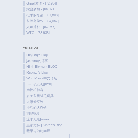
Gmail邀请 - [72,986]
家庭梦想 - [69,321]
枪手的乐趣 - [67,808]
长兴岛学农 - [64,087]
人赃并获 - [63,977]
WTO - [63,938]
FRIENDS
HmjLxq's Blog
jasmine的博客
Ninth Element BLOG
Rubinz ’s Blog
WordPress中文论坛
······的杰迪[θYθ]
卢松松博客
多美宝贝绒毛玩具
大家爱有米
小马的大杂烩
洞庭帆影
流水无痕|wwek
皇家元林 | Seven’s Blog
蔬果村的时尚屋