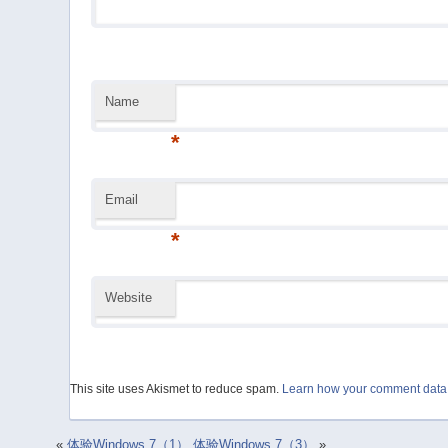
Name
*
Email
*
Website
This site uses Akismet to reduce spam.
Learn how your comment data 
«
体验Windows 7（1）
体验Windows 7（3）
»