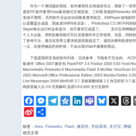
作为一个测试版的系统，软件兼容性当然值得关注，我装了一些常
基亚PC套件要用Vista兼容模式才能安装。三剑客里面的Fireworks 8
变成不透明，关闭软件后会自动回恢复透明状态。KMPlayer放电
认是覆盖合成器，我改成VMR9未渲染）。Photoshop CS 2时不
Skype每次运行时会有提示，你不要管它就是了。
支付宝和网银的问
个人大众版，用IE的兼容模式可以安装插件并正常使用。但是，同样
了多种方法，最后在世界之窗浏览器里面搞定了。虚拟光驱和刻录软
一点，在使用侧边栏的时候，不会出现Vista中难看的黑边。
下面是我所安装的软件列表，仅供参考，可能有不完全的。
ACDS
银插件
Office 2007兼容包
FlashFXP 3.4
Foobar 2000 0.83
Foxit Re
Macromedia Fireworks 8
Macromedia Flash 8
McAfee VirusScan Ent
2003
Microsoft Office Professional Edition 2003
Mozilla Firefox 3.0
Live Messenger 2009
WinRAR 3.7
灵格斯翻译家 2.5
淘宝旺旺 5.7
诺
狗拼音输入法 3.6
完美解码
迅雷5.8.6.600
支付宝插件
Facebook
Messenger
Telegram
Qzone
LinkedIn
Teams
Bluesk
X
Sina
Share
Weibo
标签：
Aero
,
Fireworks
,
Flash
,
兼容性
,
开始菜单
,
支付宝
,
网银
相关文章