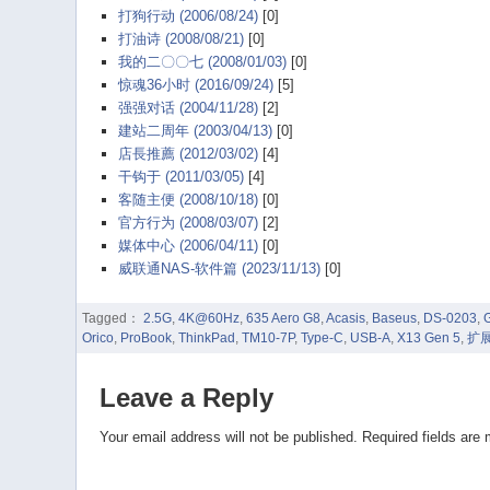
打狗行动 (2006/08/24)
[0]
打油诗 (2008/08/21)
[0]
我的二〇〇七 (2008/01/03)
[0]
惊魂36小时 (2016/09/24)
[5]
强强对话 (2004/11/28)
[2]
建站二周年 (2003/04/13)
[0]
店長推薦 (2012/03/02)
[4]
干钩于 (2011/03/05)
[4]
客随主便 (2008/10/18)
[0]
官方行为 (2008/03/07)
[2]
媒体中心 (2006/04/11)
[0]
威联通NAS-软件篇 (2023/11/13)
[0]
Tagged：
2.5G
,
4K@60Hz
,
635 Aero G8
,
Acasis
,
Baseus
,
DS-0203
,
Orico
,
ProBook
,
ThinkPad
,
TM10-7P
,
Type-C
,
USB-A
,
X13 Gen 5
,
扩
Leave a Reply
Your email address will not be published.
Required fields are