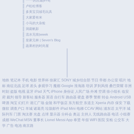
······的杰迪[θYθ]
卢松松博客
多美宝贝绒毛玩具
大家爱有米
小马的大杂烩
洞庭帆影
流水无痕|wwek
皇家元林 | Seven’s Blog
蔬果村的时尚屋
地铁
笔记本
手机
电影
世界杯
徐家汇
SONY
城乡结合部
节日
帝都
办公室
唱片
地
标
南征北战
足球
差头
参观学习
魔都
Google
淮海路
培训
罗刹风情
桑巴荣耀
非洲
时刻
盗版
电视
蓝牙
iPad
天气
iPhone
身份证
人民广场
外滩
空调
徐小组长
临安
府
裁判
领导
新客站
服务器
英语
自行车
路由器
硬盘
赛季
警察
转会
Android
USB
啤酒
淘宝
幻灯片
港汇广场
金陵
和平饭店
东方航空
东道主
Xperia
内存
保安
下载
微软
调查户口
羊城
诸葛亮
垃圾邮件
iPad Mini
电梯
CCAV
网站
浦东话
太平洋
城
际列车
门票
淘汰赛
光盘
点球
显示器
分科会
奥运
主持人
无线路由器
电话
小组赛
成都
WeChat
MSN
董事长
Lionel Messi
App
奉贤
年假
WIFI
医院
安检
公交车
大
学
广告
电池
南京路