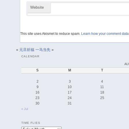
Website
This site uses Akismet to reduce spam.
Learn how your comment data 
«
元旦祈福
一马当先
»
CALENDAR
AU
S
M
T
2
3
4
9
10
11
16
17
18
23
24
25
30
31
« Jul
TIME FLIES