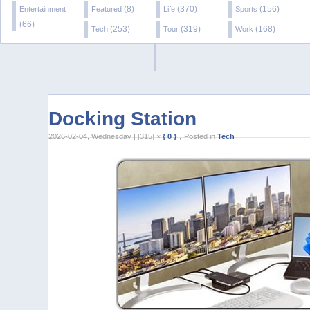
(8)
(370)
(156)
Entertainment
Featured
Life
Sports
(66)
(253)
(319)
(168)
Tech
Tour
Work
Docking Station
2026-02-04, Wednesday | [315] ×
{ 0 }
，Posted in
Tech