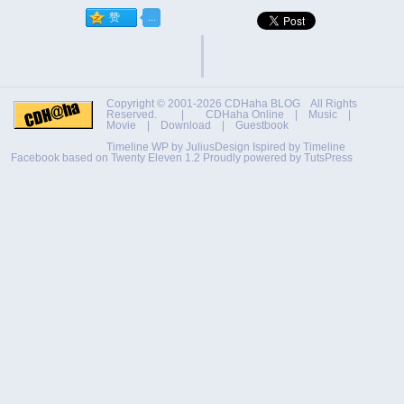
Copyright © 2001-2026
CDHaha BLOG
All Rights
Reserved. |
CDHaha Online
|
Music
|
Movie
|
Download
|
Guestbook
Timeline WP by
JuliusDesign
Ispired by
Timeline
Facebook
based on
Twenty Eleven 1.2
Proudly powered by TutsPress