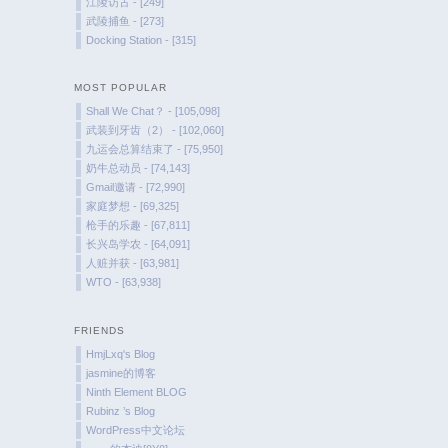
江陵访古 - [249]
武陵捕鱼 - [273]
Docking Station - [315]
MOST POPULAR
Shall We Chat？ - [105,098]
武装到牙齿（2） - [102,060]
九运会总算结束了 - [75,950]
奶牛总动员 - [74,143]
Gmail邀请 - [72,990]
家庭梦想 - [69,325]
枪手的乐趣 - [67,811]
长兴岛学农 - [64,091]
人赃并获 - [63,981]
WTO - [63,938]
FRIENDS
HmjLxq's Blog
jasmine的博客
Ninth Element BLOG
Rubinz ’s Blog
WordPress中文论坛