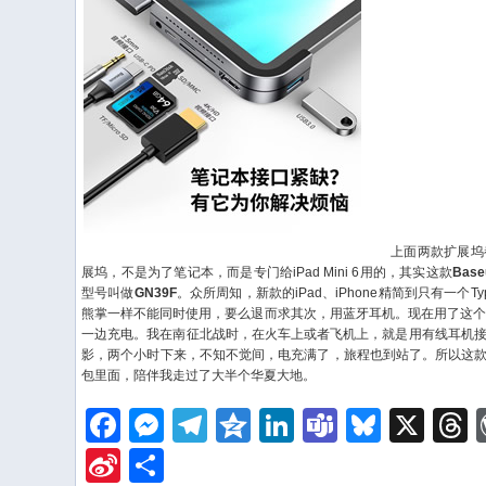
上面两款扩展坞都
展坞，不是为了笔记本，而是专门给iPad Mini 6用的，其实这款
Base
型号叫做
GN39F
。众所周知，新款的iPad、iPhone精简到只有一个
熊掌一样不能同时使用，要么退而求其次，用蓝牙耳机。现在用了这个
一边充电。我在南征北战时，在火车上或者飞机上，就是用有线耳机接了这个
影，两个小时下来，不知不觉间，电充满了，旅程也到站了。所以这
包里面，陪伴我走过了大半个华夏大地。
Facebook
Messenger
Telegram
Qzone
LinkedIn
Teams
Bluesk
X
Sina
Share