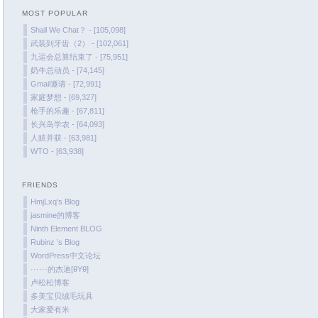
MOST POPULAR
February 2022
Shall We Chat？ - [105,098]
January 2022
武装到牙齿（2） - [102,061]
December 2021
九运会总算结束了 - [75,951]
奶牛总动员 - [74,145]
October 2021
Gmail邀请 - [72,991]
September 2021
家庭梦想 - [69,327]
August 2021
枪手的乐趣 - [67,811]
长兴岛学农 - [64,093]
July 2021
人赃并获 - [63,981]
June 2021
WTO - [63,938]
May 2021
April 2021
FRIENDS
March 2021
HmjLxq's Blog
jasmine的博客
January 2021
Ninth Element BLOG
December 2020
Rubinz ’s Blog
November 2020
WordPress中文论坛
······的杰迪[θYθ]
September 2020
卢松松博客
August 2020
多美宝贝绒毛玩具
大家爱有米
July 2020