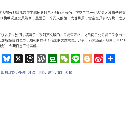
大部分都是凡高得了精神病以后才创作出来的。正应了那一句话“天才和疯子只有
两张协助调查的悬赏令，里面是一个死人的脸，大煞风景，赏金也只有2万块，太少
楼以后，照例，填写了一系列英文版的户口调查表格。之后两位公司员工又拿出一
影所练就的功力，顺利的翻译了信函的大致意思。只有一点我还是不明白，Trade
销会”，令我百思不得其解。
m
e
nkedIn
Teams
Bluesky
X
Threads
WordPress
Douban
WeChat
Line
Blogger
Sina
Sh
Weib
,
四川北路
,
外滩
,
沙漠
,
电影
,
银行
,
龙门客栈