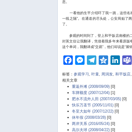
息。
一看他的生平介绍吓了我一跳，这些名画
一线之隔”。在通道的尽头处，公安局贴了
了。
参观的时间到了，登上和平饭店南楼的二
封英文信让我翻译，凭借着我多年来看原版电
这个单词，我翻译成“交易”，他们却说是“展
Facebook
Messenger
Telegra
Qzon
Li
标签：
参观学习
,
叶童
,
周润发
,
和平饭店
相关文章
重返外滩 (2008/09/09)
[0]
车牌额度 (2007/12/04)
[1]
肥水不流外人田 (2007/03/05)
[0]
快乐万圣节 (2005/11/01)
[0]
冬至大如年 (2007/12/22)
[0]
休年假 (2008/03/28)
[0]
两岸关系 (2016/05/24)
[0]
高尔夫球 (2008/04/22)
[0]