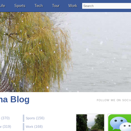
Search
Life
Sports
Tech
Tour
Work
a Blog
FOLLOW ME ON SOCI
(370)
(156)
e
Sports
(319)
(168)
ur
Work