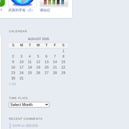
April 2025
March 2025
t？
武装到牙齿（2）
谪仙记
February 2025
January 2025
CALENDAR
December 2024
AUGUST 2026
November 2024
S
M
T
W
T
F
S
October 2024
1
September 2024
2
3
4
5
6
7
8
9
10
11
12
13
14
15
August 2024
16
17
18
19
20
21
22
July 2024
23
24
25
26
27
28
29
June 2024
30
31
« Jul
May 2024
April 2024
TIME FLIES
March 2024
Time
February 2024
Flies
January 2024
RECENT COMMENTS
December 2023
3分钟
on
龙蛇混杂