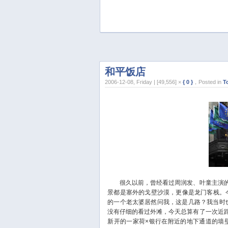
和平饭店
2006-12-08, Friday | [49,556] ×
{ 0 }
，Posted in
T
很久以前，曾经看过周润发、叶童主演的
景都是塞外的戈壁沙漠，更像是龙门客栈。
的一个老太婆居然问我，这是几路？我当时
没有仔细的看过外滩，今天总算有了一次近
新开的一家荷×银行在附近的地下通道的墙