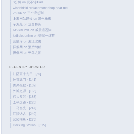
November 2023
3分钟
on
玩不转iPad
windshield replacement shop near me
October 2023
28206
on
三个没想到
September 2023
上海网站建设
on
漳州杨梅
August 2023
芋泥苑
on
观音桥头
Kzkkldunfiz
on
威震逍遥津
July 2023
judi slot online
on
请喝一杯茶
June 2023
言情库
on
湘江北去
择偶网
on
酒后驾船
May 2023
择偶网
on
千岛之湖
April 2023
are
March 2023
o
RECENTLY UPDATED
February 2023
江阴五十九日 - [35]
January 2023
神都龙门 - [141]
青果银丝 - [162]
December 2022
外滩之源 - [163]
November 2022
伟大复兴 - [188]
October 2022
太平之路 - [225]
一马当先 - [247]
August 2022
江陵访古 - [249]
July 2022
武陵捕鱼 - [273]
June 2022
Docking Station - [315]
March 2022