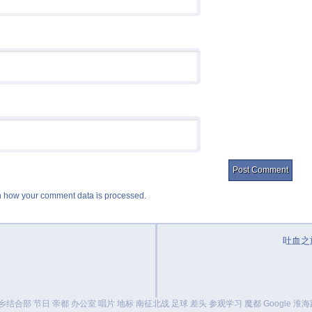
 how your comment data is processed.
吐血之
乡结合部
节日
帝都
办公室
唱片
地标
南征北战
足球
差头
参观学习
魔都
Google
淮海