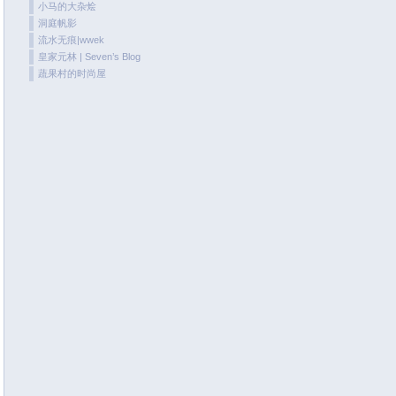
小马的大杂烩
June 2020
洞庭帆影
May 2020
流水无痕|wwek
皇家元林 | Seven’s Blog
April 2020
蔬果村的时尚屋
March 2020
February 2020
January 2020
December 2019
November 2019
October 2019
September 2019
August 2019
July 2019
June 2019
May 2019
April 2019
March 2019
January 2019