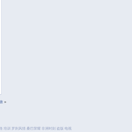
July 2017
June 2017
May 2017
April 2017
March 2017
February 2017
January 2017
December 2016
November 2016
October 2016
September 2016
August 2016
July 2016
June 2016
旅
»
May 2016
April 2016
March 2016
路
培训
罗刹风情
桑巴荣耀
非洲时刻
盗版
电视
February 2016