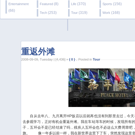
(8)
(370)
(156)
Entertainment
Featured
Life
Sports
(66)
(253)
(319)
(168)
Tech
Tour
Work
重返外滩
2008-09-09, Tuesday | [4,436] ×
{ 0 }
，Posted in
Tour
自从去年八、九月离开HP饭店以后就再也没有到那里去过，今天有
去参观学习，正好有机会重返外滩。我在车站等车的时候，发现所有
子，五环会不是已经结束了吗，残疾人五环会也不必这么大费周章吧，仔
旗。
像一年多以前一样，我在新世界这里下了车，突然发现这里变