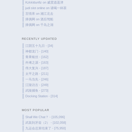
Kzkkldunfiz
on
威震逍遥津
judi slot online
on
请喝一杯茶
言情库
on
湘江北去
择偶网
on
酒后驾船
择偶网
on
千岛之湖
RECENTLY UPDATED
江阴五十九日 - [34]
神都龙门 - [140]
青果银丝 - [162]
外滩之源 - [163]
伟大复兴 - [187]
太平之路 - [211]
一马当先 - [246]
江陵访古 - [249]
武陵捕鱼 - [273]
Docking Station - [314]
MOST POPULAR
Shall We Chat？ - [105,096]
武装到牙齿（2） - [102,058]
九运会总算结束了 - [75,950]