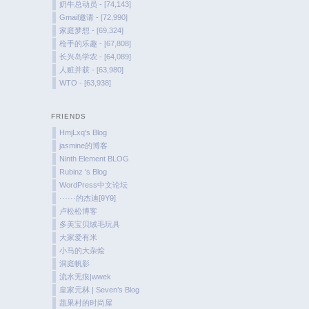
奶牛总动员 - [74,143]
Gmail邀请 - [72,990]
家庭梦想 - [69,324]
枪手的乐趣 - [67,808]
长兴岛学农 - [64,089]
人赃并获 - [63,980]
WTO - [63,938]
FRIENDS
HmjLxq's Blog
jasmine的博客
Ninth Element BLOG
Rubinz ’s Blog
WordPress中文论坛
······的杰迪[θYθ]
卢松松博客
多美宝贝绒毛玩具
大家爱有米
小马的大杂烩
洞庭帆影
流水无痕|wwek
皇家元林 | Seven’s Blog
蔬果村的时尚屋