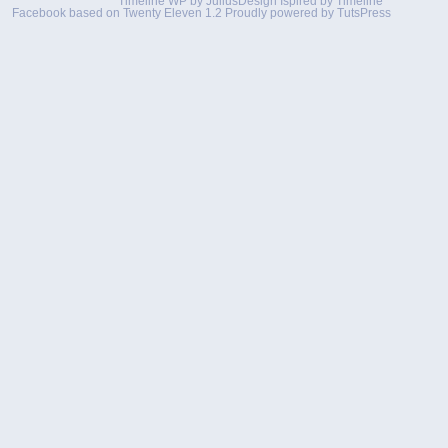
Timeline WP by
JuliusDesign
Ispired by
Timeline
Facebook
based on
Twenty Eleven 1.2
Proudly powered by TutsPress