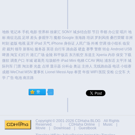
地铁
笔记本
手机
电影
世界杯
徐家汇
SONY
城乡结合部
节日
帝都
办公室
唱片
地
标
南征北战
足球
差头
参观学习
魔都
Google
淮海路
培训
罗刹风情
桑巴荣耀
非洲
时刻
盗版
电视
蓝牙
iPad
天气
iPhone
身份证
人民广场
外滩
空调
徐小组长
临安
府
裁判
领导
新客站
服务器
英语
自行车
路由器
硬盘
赛季
警察
转会
Android
USB
啤酒
淘宝
幻灯片
港汇广场
金陵
和平饭店
东方航空
东道主
Xperia
内存
保安
下载
微软
调查户口
羊城
诸葛亮
垃圾邮件
iPad Mini
电梯
CCAV
网站
浦东话
太平洋
城
际列车
门票
淘汰赛
光盘
点球
显示器
分科会
奥运
主持人
无线路由器
电话
小组赛
成都
WeChat
MSN
董事长
Lionel Messi
App
奉贤
年假
WIFI
医院
安检
公交车
大
学
广告
电池
南京路
Copyright © 2001-2026
CDHaha BLOG
All Rights
Reserved. |
CDHaha Online
|
Music
|
Movie
|
Download
|
Guestbook