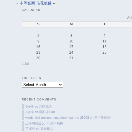
«
中等智商
借花献佛
»
CALENDAR
AU
S
M
T
2
3
4
9
10
11
16
17
18
23
24
25
30
31
« Jul
TIME FLIES
Time
Flies
RECENT COMMENTS
3分钟
on
龙蛇混杂
3分钟
on
玩不转iPad
windshield replacement shop near me 28206
on
三个没想到
上海网站建设
on
漳州杨梅
芋泥苑
on
观音桥头