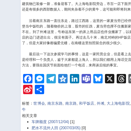
建筑物已装修一新，准备迎客了。大上海电影院旁边，市百一店下面
还是有很多的西部数据人，期间夹杂着不少的黄牛，这可能和即将到来
沿着南京东路一直往东走，路过江西路，这里的一家麦当劳已经停
堡当中饭吃的，随着物价的上涨，股市的狂跌，麦当劳也撑不住搬新
不在。到了外滩这里，号称远东第一的床上用品店也停业搬家了，以
店的边门进进出出，很没有面子。再过去几十米，南北对峙的HP饭
了，但是大家好像都偏爱北楼，在南楼这里拍照留念的很少很少。
最后说一下这次参观学习的事情，这是一家民营企业，但是看上去
是经理和一个负责人，鉴于大家都是上海人，所以我们都用上海话交
方法，要我在国庆节前面给他打一个电话，来商谈后续的事宜。
Facebook
Messenger
Telegram
Qzone
LinkedIn
Teams
Bluesk
X
Sina
Share
Weibo
标签：
世博会
,
南京东路
,
南京路
,
和平饭店
,
外滩
,
大上海电影院
牛
相关文章
车牌额度 (2007/12/04)
[1]
肥水不流外人田 (2007/03/05)
[0]