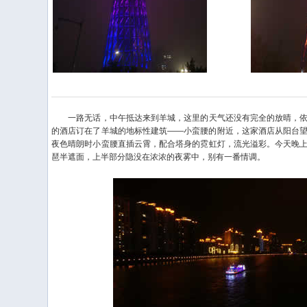
一路无话，中午抵达来到羊城，这里的天气还没有完全的放晴，依
的酒店订在了羊城的地标性建筑——小蛮腰的附近，这家酒店从阳台
夜色晴朗时小蛮腰直插云霄，配合塔身的霓虹灯，流光溢彩。今天晚
琶半遮面，上半部分隐没在浓浓的夜雾中，别有一番情调。