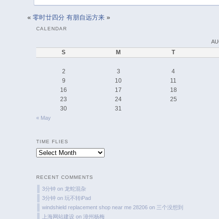
«
零时廿四分
有朋自远方来
»
CALENDAR
AU
S
M
T
2
3
4
9
10
11
16
17
18
23
24
25
30
31
« May
TIME FLIES
Time
Flies
RECENT COMMENTS
3分钟
on
龙蛇混杂
3分钟
on
玩不转iPad
windshield replacement shop near me 28206
on
三个没想到
上海网站建设
on
漳州杨梅