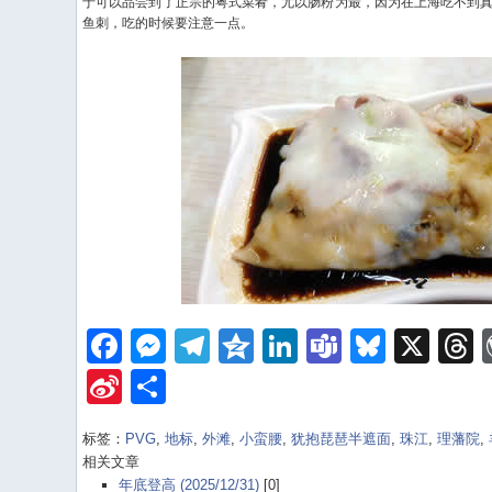
于可以品尝到了正宗的粤式菜肴，尤以肠粉为最，因为在上海吃不到
鱼刺，吃的时候要注意一点。
Facebook
Messenger
Telegram
Qzone
LinkedIn
Teams
Bluesk
X
Sina
Share
Weibo
标签：
PVG
,
地标
,
外滩
,
小蛮腰
,
犹抱琵琶半遮面
,
珠江
,
理藩院
,
相关文章
年底登高 (2025/12/31)
[0]