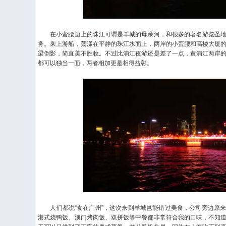
在小蛮腰边上的珠江可谓是羊城的母亲河，和很多的著名游览圣地
务。乘上游船，荡漾在平静的珠江水面上，两岸的小蛮腰和高楼大厦
梁倒影，简直美不胜收。不过比浦江夜游还是差了一点，黄浦江两岸
都可以独当一面，两者相加更是相得益彰。
人们都说“食在广州”，这次来到羊城岂能错过美食，公司旁边原来
港式烧鸭饭、澳门烤肉饭、双拼饭等中餐都非常符合我的口味，不知