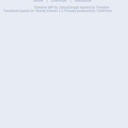
Movie
|
Download
|
Guestbook
Timeline WP by
JuliusDesign
Ispired by
Timeline
Facebook
based on
Twenty Eleven 1.2
Proudly powered by TutsPress