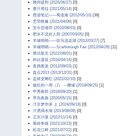
赣州提刑 (2025/06/27)
[0]
赛汗塔拉 (2021/05/14)
[0]
西游笔记——蜀道难 (2012/05/10)
[38]
芝罘映像 (2021/04/08)
[0]
至今思项羽 (2010/08/03)
[0]
肥水不流外人田 (2007/03/05)
[0]
羊城明哨——饮马流花湖 (2012/03/27)
[7]
羊城明哨——Scarborough Fair (2012/04/28)
[11]
窜访新京 (2022/08/01)
[0]
科比退役 (2016/04/14)
[0]
直捣黄龙 (2012/09/03)
[1]
盘点2013 (2013/12/31)
[0]
监狱变网红 (2022/02/10)
[0]
疯狂的一周（2） – 椰城 (2019/09/25)
[1]
甲秀夜郎 (2018/09/20)
[1]
琴岛夜曲 (2020/05/15)
[0]
汴京梦华录 上 (2024/09/19)
[0]
汗洒滴水湖 (2013/08/09)
[0]
正宗川菜 (2022/11/14)
[0]
果岭争雄 (2021/10/23)
[0]
松花江畔 (2021/07/22)
[0]