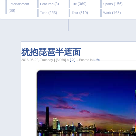
(8)
(369)
(156)
Entertainment
Featured
Life
Sports
(66)
(253)
(319)
(168)
Tech
Tour
Work
犹抱琵琶半遮面
2016-03-22, Tuesday | [3,969] ×
{ 0 }
，Posted in
Life