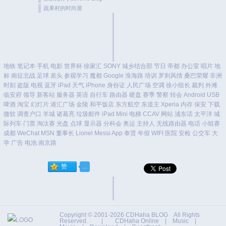
蔬果村的时尚屋
地铁
笔记本
手机
电影
世界杯
徐家汇
SONY
城乡结合部
节日
帝都
办公室
唱片
地
标
南征北战
足球
差头
参观学习
魔都
Google
淮海路
培训
罗刹风情
桑巴荣耀
非洲
时刻
盗版
电视
蓝牙
iPad
天气
iPhone
身份证
人民广场
空调
徐小组长
裁判
外滩
临安府
领导
新客站
服务器
英语
自行车
路由器
硬盘
赛季
警察
转会
Android
USB
啤酒
淘宝
幻灯片
港汇广场
金陵
和平饭店
东方航空
东道主
Xperia
内存
保安
下载
微软
调查户口
羊城
诸葛亮
垃圾邮件
iPad Mini
电梯
CCAV
网站
浦东话
太平洋
城
际列车
门票
淘汰赛
光盘
点球
显示器
分科会
奥运
主持人
无线路由器
电话
小组赛
成都
WeChat
MSN
董事长
Lionel Messi
App
奉贤
年假
WIFI
医院
安检
公交车
大
学
广告
电池
南京路
Copyright © 2001-2026
CDHaha BLOG
All Rights
Reserved. |
CDHaha Online
|
Music
|