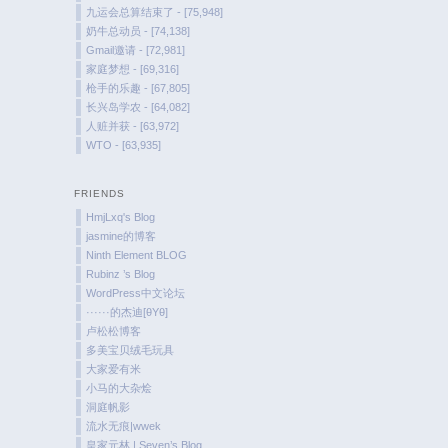
九运会总算结束了 - [75,948]
奶牛总动员 - [74,138]
Gmail邀请 - [72,981]
家庭梦想 - [69,316]
枪手的乐趣 - [67,805]
长兴岛学农 - [64,082]
人赃并获 - [63,972]
WTO - [63,935]
FRIENDS
HmjLxq's Blog
jasmine的博客
Ninth Element BLOG
Rubinz ’s Blog
WordPress中文论坛
······的杰迪[θYθ]
卢松松博客
多美宝贝绒毛玩具
大家爱有米
小马的大杂烩
洞庭帆影
流水无痕|wwek
皇家元林 | Seven’s Blog