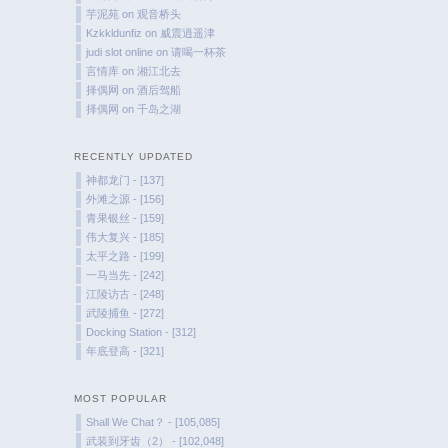
芋泥苑
on
观音桥头
Kzkkldunfiz
on
威震逍遥津
judi slot online
on
请喝一杯茶
言情库
on
湘江北去
择偶网
on
酒后驾船
择偶网
on
千岛之湖
RECENTLY UPDATED
神都龙门 - [137]
外滩之源 - [156]
青果银丝 - [159]
伟大复兴 - [185]
太平之路 - [199]
一马当先 - [242]
江陵访古 - [248]
武陵捕鱼 - [272]
Docking Station - [312]
年底登高 - [321]
MOST POPULAR
Shall We Chat？ - [105,085]
武装到牙齿（2） - [102,048]