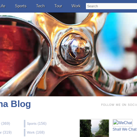
Search
Life
Sports
Tech
Tour
Work
a Blog
FOLLOW ME ON SOCI
(369)
(156)
e
Sports
Shall We Cha
(319)
(168)
ur
Work