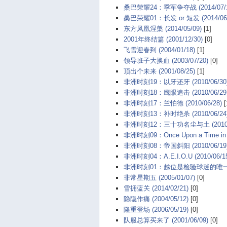
桑巴荣耀24：季军争夺战 (2014/07/1
桑巴荣耀01：长发 or 短发 (2014/06/
东方凤凰涅槃 (2014/05/09)
[1]
2001年终结篇 (2001/12/30)
[0]
飞雪迎春到 (2004/01/18)
[1]
领导班子大换血 (2003/07/20)
[0]
顶出个未来 (2001/08/25)
[1]
非洲时刻19：以牙还牙 (2010/06/30
非洲时刻18：鹰眼追击 (2010/06/29
非洲时刻17：兰怕德 (2010/06/28)
[
非洲时刻13：补时绝杀 (2010/06/24
非洲时刻12：三十功名尘与土 (2010/0
非洲时刻09：Once Upon a Time in Aus
非洲时刻08：帝国斜阳 (2010/06/19
非洲时刻04：A.E.I.O.U (2010/06/1
非洲时刻01：越位是检验球迷的唯一标准 (
非常星期五 (2005/01/07)
[0]
雪拥蓝关 (2014/02/21)
[0]
隐隐作痛 (2004/05/12)
[0]
隆重登场 (2006/05/19)
[0]
队服总算买来了 (2001/06/09)
[0]