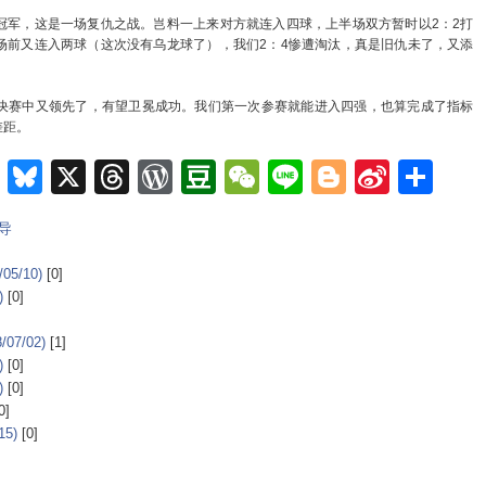
军，这是一场复仇之战。岂料一上来对方就连入四球，上半场双方暂时以2：2打
场前又连入两球（这次没有乌龙球了），我们2：4惨遭淘汰，真是旧仇未了，又添
赛中又领先了，有望卫冕成功。我们第一次参赛就能进入四强，也算完成了指标
差距。
m
e
nkedIn
Teams
Bluesky
X
Threads
WordPress
Douban
WeChat
Line
Blogger
Sina
Sh
Weib
导
/05/10)
[0]
)
[0]
7/02)
[1]
)
[0]
)
[0]
0]
5)
[0]