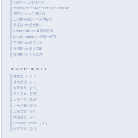
October 2023
3分钟
on
玩不转iPad
windshield replacement shop near me
September 2023
28206
on
三个没想到
August 2023
上海网站建设
on
漳州杨梅
July 2023
芋泥苑
on
观音桥头
Kzkkldunfiz
on
威震逍遥津
June 2023
judi slot online
on
请喝一杯茶
May 2023
言情库
on
湘江北去
are
择偶网
on
酒后驾船
April 2023
择偶网
on
千岛之湖
o
March 2023
February 2023
RECENTLY UPDATED
January 2023
神都龙门 - [137]
December 2022
外滩之源 - [156]
青果银丝 - [159]
November 2022
伟大复兴 - [185]
October 2022
太平之路 - [198]
August 2022
一马当先 - [242]
江陵访古 - [248]
July 2022
武陵捕鱼 - [270]
June 2022
Docking Station - [312]
March 2022
年底登高 - [321]
February 2022