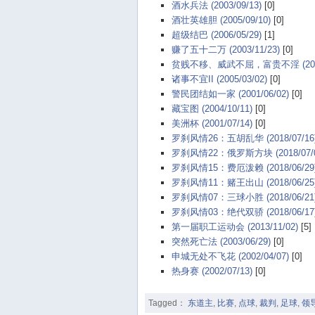
酒水兵法 (2003/09/13)
[0]
酒壮英雄胆 (2005/09/10)
[0]
超级结巴 (2006/05/29)
[1]
赚了五十二万 (2003/11/23)
[0]
贫贱不移、威武不屈，富贵不淫 (2001/
诸事不宜II (2005/03/02)
[0]
警民团结如一家 (2001/06/02)
[0]
藏宝图 (2004/10/11)
[0]
美洲杯 (2001/07/14)
[0]
罗刹风情26：五胡乱华 (2018/07/16
罗刹风情22：俄罗斯方块 (2018/07/0
罗刹风情15：费厄泼赖 (2018/06/29
罗刹风情11：赌王出山 (2018/06/25
罗刹风情07：三球小胜 (2018/06/21
罗刹风情03：绝代双骄 (2018/06/17
第一届职工运动会 (2013/11/02)
[5]
突然死亡法 (2003/06/29)
[0]
申城无处不飞花 (2002/04/07)
[0]
热身赛 (2002/07/13)
[0]
Tagged：
东道主
,
比赛
,
点球
,
裁判
,
足球
,
领