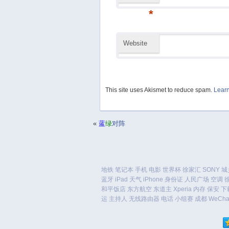
*
Website
This site uses Akismet to reduce spam.
Learn
«
蓝
绿
对阵
地铁
笔记本
手机
电影
世界杯
徐家汇
SONY
城
蓝牙
iPad
天气
iPhone
身份证
人民广场
空调
和平饭店
东方航空
东道主
Xperia
内存
保安
下
运
主持人
无线路由器
电话
小组赛
成都
WeCha