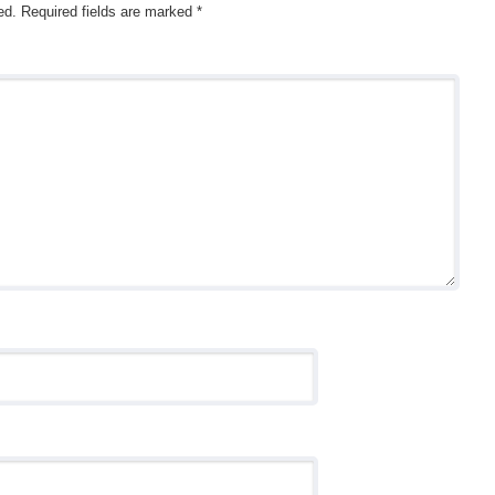
ed.
Required fields are marked
*