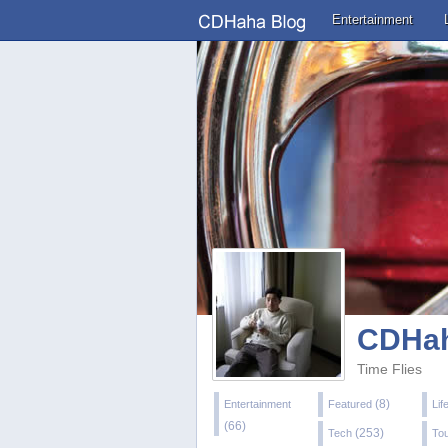
Main menu
Skip to primary content
Skip to secondary content
Entertainment
CDHah
Time Flies
(8)
Entertainment
Featured
Lif
(66)
(253)
Tech
To