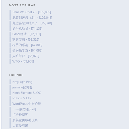
MOST POPULAR
January 2022
Shall We Chat？ - [105,085]
December 2021
武装到牙齿（2） - [102,048]
October 2021
九运会总算结束了 - [75,948]
奶牛总动员 - [74,138]
September 2021
Gmail邀请 - [72,981]
August 2021
家庭梦想 - [69,316]
July 2021
枪手的乐趣 - [67,805]
长兴岛学农 - [64,082]
June 2021
人赃并获 - [63,972]
May 2021
WTO - [63,935]
April 2021
March 2021
FRIENDS
January 2021
HmjLxq's Blog
jasmine的博客
December 2020
Ninth Element BLOG
November 2020
Rubinz ’s Blog
September 2020
WordPress中文论坛
······的杰迪[θYθ]
August 2020
卢松松博客
July 2020
多美宝贝绒毛玩具
大家爱有米
June 2020