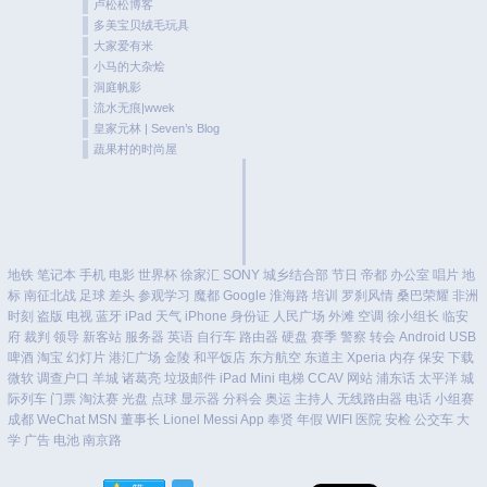
卢松松博客
多美宝贝绒毛玩具
大家爱有米
小马的大杂烩
洞庭帆影
流水无痕|wwek
皇家元林 | Seven’s Blog
蔬果村的时尚屋
地铁
笔记本
手机
电影
世界杯
徐家汇
SONY
城乡结合部
节日
帝都
办公室
唱片
地
标
南征北战
足球
差头
参观学习
魔都
Google
淮海路
培训
罗刹风情
桑巴荣耀
非洲
时刻
盗版
电视
蓝牙
iPad
天气
iPhone
身份证
人民广场
外滩
空调
徐小组长
临安
府
裁判
领导
新客站
服务器
英语
自行车
路由器
硬盘
赛季
警察
转会
Android
USB
啤酒
淘宝
幻灯片
港汇广场
金陵
和平饭店
东方航空
东道主
Xperia
内存
保安
下载
微软
调查户口
羊城
诸葛亮
垃圾邮件
iPad Mini
电梯
CCAV
网站
浦东话
太平洋
城
际列车
门票
淘汰赛
光盘
点球
显示器
分科会
奥运
主持人
无线路由器
电话
小组赛
成都
WeChat
MSN
董事长
Lionel Messi
App
奉贤
年假
WIFI
医院
安检
公交车
大
学
广告
电池
南京路