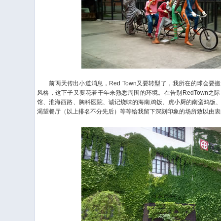
前两天传出小道消息，Red Town又要转型了，我所在的球会要
风格，这下子又要花若干年来熟悉周围的环境。在告别RedTown之
馆、淮海西路、胸科医院、诚记烧味的海南鸡饭、虎小厨的南蛮鸡饭
渴望餐厅（以上排名不分先后）等等给我留下深刻印象的场所致以由衷