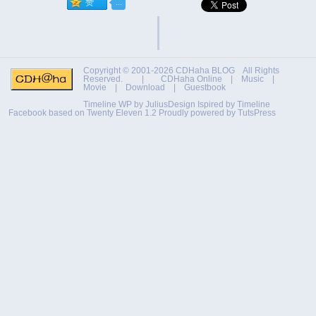
Copyright © 2001-2026
CDHaha BLOG
All Rights
Reserved. |
CDHaha Online
|
Music
|
Movie
|
Download
|
Guestbook
Timeline WP by
JuliusDesign
Ispired by
Timeline
Facebook
based on
Twenty Eleven 1.2
Proudly powered by TutsPress