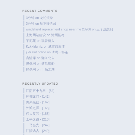
Flies
RECENT COMMENTS
3分钟
on
龙蛇混杂
3分钟
on
玩不转iPad
windshield replacement shop near me 28206
on
三个没想到
上海网站建设
on
漳州杨梅
芋泥苑
on
观音桥头
Kzkkldunfiz
on
威震逍遥津
judi slot online
on
请喝一杯茶
言情库
on
湘江北去
择偶网
on
酒后驾船
择偶网
on
千岛之湖
RECENTLY UPDATED
江阴五十九日 - [34]
神都龙门 - [141]
青果银丝 - [162]
外滩之源 - [163]
伟大复兴 - [188]
太平之路 - [216]
一马当先 - [247]
江陵访古 - [249]