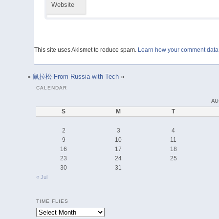
Website
This site uses Akismet to reduce spam.
Learn how your comment data 
«
鼠拉松
From Russia with Tech
»
CALENDAR
AU
S
M
T
2
3
4
9
10
11
16
17
18
23
24
25
30
31
« Jul
TIME FLIES
Time