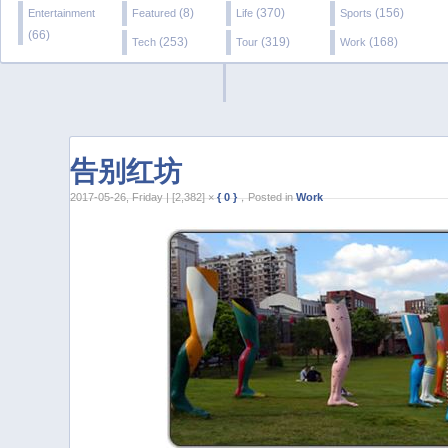
(8)
(370)
(156)
Entertainment
Featured
Life
Sports
(66)
(253)
(319)
(168)
Tech
Tour
Work
告别红坊
2017-05-26, Friday | [2,382] ×
{ 0 }
，Posted in
Work