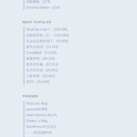
武陵捕鱼 - [273]
Docking Station - [314]
MOST POPULAR
Shall We Chat？ - [105,098]
武装到牙齿（2） - [102,060]
九运会总算结束了 - [75,950]
奶牛总动员 - [74,143]
Gmail邀请 - [72,990]
家庭梦想 - [69,324]
枪手的乐趣 - [67,811]
长兴岛学农 - [64,091]
人赃并获 - [63,981]
WTO - [63,938]
FRIENDS
HmjLxq's Blog
jasmine的博客
Ninth Element BLOG
Rubinz ’s Blog
WordPress中文论坛
······的杰迪[θYθ]