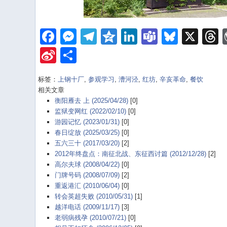
Facebook
Messenger
Telegram
Qzone
LinkedIn
Teams
Bluesk
X
Sina
Share
Weibo
标签：
上钢十厂
,
参观学习
,
漕河泾
,
红坊
,
辛亥革命
,
餐饮
相关文章
衡阳雁去 上 (2025/04/28)
[0]
监狱变网红 (2022/02/10)
[0]
游园记忆 (2023/01/31)
[0]
春日绽放 (2025/03/25)
[0]
五六三十 (2017/03/20)
[2]
2012年终盘点：南征北战、东征西讨篇 (2012/12/28)
[2]
高尔夫球 (2008/04/22)
[0]
门牌号码 (2008/07/09)
[2]
重返港汇 (2010/06/04)
[0]
转会英超失败 (2010/05/31)
[1]
越洋电话 (2009/11/17)
[3]
老弱病残孕 (2010/07/21)
[0]