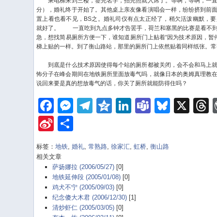
乘电梯来到三楼，签完名字，拍完照就入席了。等啊，等啊，一直
分），婚礼终于开始了。其他桌上亲友像看演唱会一样，纷纷挤到前
置上看也看不见，BS之。婚礼司仪有点太正经了，稍欠活泼幽默，
就好了。
一直吃到九点多钟才告罢手，荷兰和塞黑的比赛是看不到
急，想找简易厕所方便一下，谁知道厕所门上贴着“因为技术原因，暂停
梯上贴的一样。到了衡山路站，那里的厕所门上依然贴着同样纸张。常
到底是什么技术原因使得每个站的厕所都被关闭，会不会和马上就
怖分子在峰会期间在地铁厕所里面放毒气吗，就像日本的奥姆真理教
说回来要是真的想放毒气的话，你关了厕所就能防得住吗？
Facebook
Messenger
Telegram
Qzone
LinkedIn
Teams
Bluesk
X
Sina
Share
Weibo
标签：
地铁
,
婚礼
,
常熟路
,
徐家汇
,
虹桥
,
衡山路
相关文章
萨扬娜拉 (2006/05/27)
[0]
地铁延伸段 (2005/01/08)
[0]
鸡犬不宁 (2005/09/03)
[0]
纪念傻大木君 (2006/12/30)
[1]
清炒虾仁 (2005/03/05)
[0]