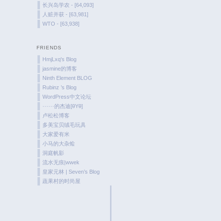
长兴岛学农 - [64,093]
人赃并获 - [63,981]
WTO - [63,938]
FRIENDS
HmjLxq's Blog
jasmine的博客
Ninth Element BLOG
Rubinz ’s Blog
WordPress中文论坛
······的杰迪[θYθ]
卢松松博客
多美宝贝绒毛玩具
大家爱有米
小马的大杂烩
洞庭帆影
流水无痕|wwek
皇家元林 | Seven’s Blog
蔬果村的时尚屋