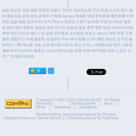
地铁
笔记本
手机
电影
世界杯
徐家汇
SONY
城乡结合部
节日
帝都
办公室
唱片
地
标
南征北战
足球
差头
参观学习
魔都
Google
淮海路
培训
罗刹风情
桑巴荣耀
非洲
时刻
盗版
电视
蓝牙
iPad
天气
iPhone
身份证
人民广场
外滩
空调
徐小组长
临安
府
裁判
领导
新客站
服务器
英语
自行车
路由器
硬盘
赛季
警察
转会
Android
USB
啤酒
淘宝
幻灯片
港汇广场
金陵
和平饭店
东方航空
东道主
Xperia
内存
保安
下载
微软
调查户口
羊城
诸葛亮
垃圾邮件
iPad Mini
电梯
CCAV
网站
浦东话
太平洋
城
际列车
门票
淘汰赛
光盘
点球
显示器
分科会
奥运
主持人
无线路由器
电话
小组赛
成都
WeChat
MSN
董事长
Lionel Messi
App
奉贤
年假
WIFI
医院
安检
公交车
大
学
广告
电池
南京路
Copyright © 2001-2026
CDHaha BLOG
All Rights
Reserved. |
CDHaha Online
|
Music
|
Movie
|
Download
|
Guestbook
Timeline WP by
JuliusDesign
Ispired by
Timeline
Facebook
based on
Twenty Eleven 1.2
Proudly powered by TutsPress