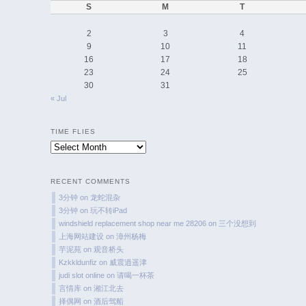
S
M
T
2
3
4
9
10
11
16
17
18
23
24
25
30
31
« Jul
TIME FLIES
Time
Flies
RECENT COMMENTS
3分钟
on
龙蛇混杂
3分钟
on
玩不转iPad
windshield replacement shop near me 28206
on
三个没想到
上海网站建设
on
漳州杨梅
芋泥苑
on
观音桥头
Kzkkldunfiz
on
威震逍遥津
judi slot online
on
请喝一杯茶
言情库
on
湘江北去
择偶网
on
酒后驾船