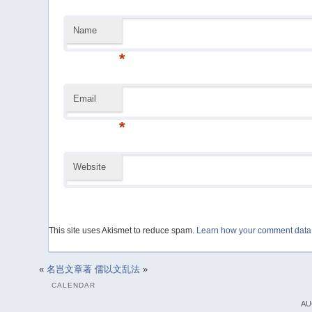
Name
*
Email
*
Website
This site uses Akismet to reduce spam.
Learn how your comment data 
«
名岂文章著
儒以文乱法
»
CALENDAR
AU