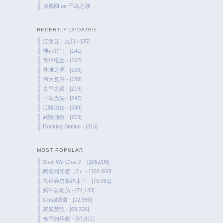
择偶网
on
千岛之湖
RECENTLY UPDATED
江阴五十九日 - [35]
神都龙门 - [141]
青果银丝 - [162]
外滩之源 - [163]
伟大复兴 - [188]
太平之路 - [219]
一马当先 - [247]
江陵访古 - [249]
武陵捕鱼 - [273]
Docking Station - [315]
MOST POPULAR
Shall We Chat？ - [105,098]
武装到牙齿（2） - [102,060]
九运会总算结束了 - [75,951]
奶牛总动员 - [74,143]
Gmail邀请 - [72,990]
家庭梦想 - [69,326]
枪手的乐趣 - [67,811]