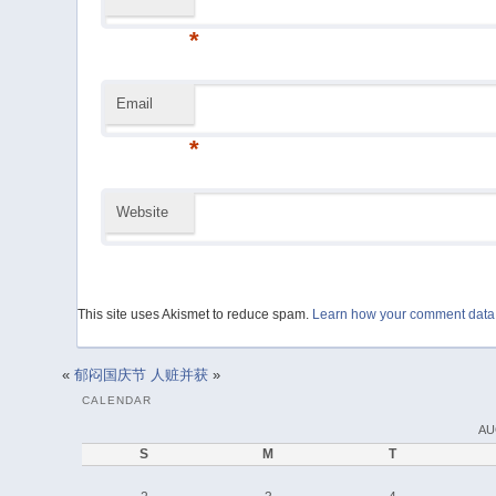
*
Email
*
Website
This site uses Akismet to reduce spam.
Learn how your comment data 
«
郁闷国庆节
人赃并获
»
CALENDAR
AU
S
M
T