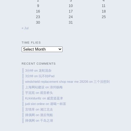
2
3
4
9
10
11
16
17
18
23
24
25
30
31
« Jul
TIME FLIES
Time
Flies
RECENT COMMENTS
3分钟
on
龙蛇混杂
3分钟
on
玩不转iPad
windshield replacement shop near me 28206
on
三个没想到
上海网站建设
on
漳州杨梅
芋泥苑
on
观音桥头
Kzkkldunfiz
on
威震逍遥津
judi slot online
on
请喝一杯茶
言情库
on
湘江北去
择偶网
on
酒后驾船
择偶网
on
千岛之湖