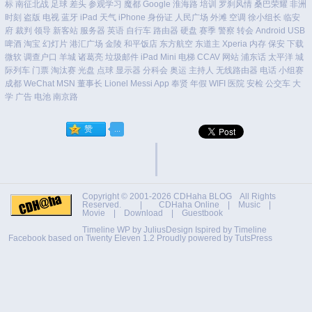
标
南征北战
足球
差头
参观学习
魔都
Google
淮海路
培训
罗刹风情
桑巴荣耀
非洲
时刻
盗版
电视
蓝牙
iPad
天气
iPhone
身份证
人民广场
外滩
空调
徐小组长
临安
府
裁判
领导
新客站
服务器
英语
自行车
路由器
硬盘
赛季
警察
转会
Android
USB
啤酒
淘宝
幻灯片
港汇广场
金陵
和平饭店
东方航空
东道主
Xperia
内存
保安
下载
微软
调查户口
羊城
诸葛亮
垃圾邮件
iPad Mini
电梯
CCAV
网站
浦东话
太平洋
城
际列车
门票
淘汰赛
光盘
点球
显示器
分科会
奥运
主持人
无线路由器
电话
小组赛
成都
WeChat
MSN
董事长
Lionel Messi
App
奉贤
年假
WIFI
医院
安检
公交车
大
学
广告
电池
南京路
Copyright © 2001-2026
CDHaha BLOG
All Rights
Reserved. |
CDHaha Online
|
Music
|
Movie
|
Download
|
Guestbook
Timeline WP by
JuliusDesign
Ispired by
Timeline
Facebook
based on
Twenty Eleven 1.2
Proudly powered by TutsPress