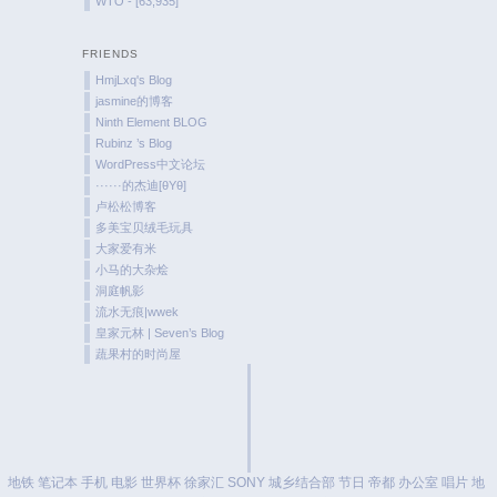
WTO - [63,935]
FRIENDS
HmjLxq's Blog
jasmine的博客
Ninth Element BLOG
Rubinz ’s Blog
WordPress中文论坛
······的杰迪[θYθ]
卢松松博客
多美宝贝绒毛玩具
大家爱有米
小马的大杂烩
洞庭帆影
流水无痕|wwek
皇家元林 | Seven’s Blog
蔬果村的时尚屋
地铁
笔记本
手机
电影
世界杯
徐家汇
SONY
城乡结合部
节日
帝都
办公室
唱片
地