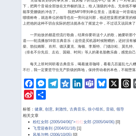
凭借着良好的同事关系，我从楼下的信息中心“借”来了一对有源
下，把两个音箱全部放在文件橱的顶上，给人顶级的冲击。无奈线不
能享受腰级的冲击了。
我把MP3带到单位里去，连着这一对音箱放
啧啧称奇，就连单位的领导也在一旁问这问那，他还想妄图把家里的移
上把他的这种不切合实际的想法扼杀在了摇篮之中，不过话又说回来了
一开始放的都是些流行歌曲，结果你要听这个人的歌，她要听那个
道——轮流播放59首古典音乐（这些是买机器时候附赠的，还好没有
柴、勃拉姆斯、肖邦、德沃夏克、海顿、李斯特、门德尔松、莫扎特
（排名不分先后、左右、国籍、时间）等人的著名胎教乐曲，感觉自己
每天上班时间听着古典音乐，喝着速溶咖啡，看着几百篇乱七八糟
不行，我一定要坚守住无产阶级的阵地，保持劳动者的本色，不能堕落
Facebook
Messenger
Telegram
Qzone
LinkedIn
Teams
Bluesk
X
Sina
Share
Weibo
标签：
健康
,
创意
,
刺激性
,
古典音乐
,
徐小组长
,
音箱
,
领导
相关文章
粉红女郎 (2005/04/06)">
粉红
女郎 (2005/04/06)
[0]
飞雪迎春到 (2004/01/18)
[1]
风筝与鸭 (2006/10/05)
[0]