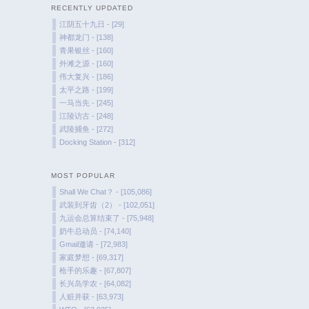
RECENTLY UPDATED
江阴五十九日 - [29]
神都龙门 - [138]
青果银丝 - [160]
外滩之源 - [160]
伟大复兴 - [186]
太平之路 - [199]
一马当先 - [245]
江陵访古 - [248]
武陵捕鱼 - [272]
Docking Station - [312]
MOST POPULAR
Shall We Chat？ - [105,086]
武装到牙齿（2） - [102,051]
九运会总算结束了 - [75,948]
奶牛总动员 - [74,140]
Gmail邀请 - [72,983]
家庭梦想 - [69,317]
枪手的乐趣 - [67,807]
长兴岛学农 - [64,082]
人赃并获 - [63,973]