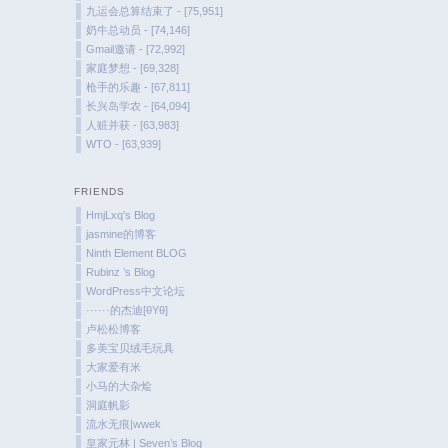
九运会总算结束了 - [75,951]
奶牛总动员 - [74,146]
Gmail邀请 - [72,992]
家庭梦想 - [69,328]
枪手的乐趣 - [67,811]
长兴岛学农 - [64,094]
人赃并获 - [63,983]
WTO - [63,939]
FRIENDS
HmjLxq's Blog
jasmine的博客
Ninth Element BLOG
Rubinz ’s Blog
WordPress中文论坛
······的杰迪[θYθ]
卢松松博客
多美宝贝绒毛玩具
大家爱有米
小马的大杂烩
洞庭帆影
流水无痕|wwek
皇家元林 | Seven’s Blog