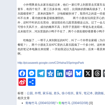
小外甥乘差头从家乐福赶过来，他们一家们早上到那里去买童车去
童车，有四个轮子，要三百多块钱，哈巨，比我骑的那辆高级多了。
乐园都变样了，原来的荡秋千、沙地都被拆掉了，取而代之的是一些
叫不出来，看功效好像是锻炼腰部的。
两个小朋友玩得蛮开心的，
外，还时不时的左右晃动，据说现在幼儿园里面都这么玩。过了一会
可惜今天风不大，成功的概率不高；到亭子里面听一帮老头老太唱戏
点未能尽兴，河浜里面的小鸭子不在了，两个小朋友都吵着要看小鸭子
吃晚饭了，一帮子人来到附近的KFC，叫了一个外带全家桶（为什
餐呢？）。两个小朋友又在KFC里的儿童乐园疯了一个多小时。这时
色的笔记本电脑出来炫耀，一开始我还以为是Apple的，后来一看原来
啊。
http://picasaweb.google.com/CDHaha/3SpringsPark
Facebook
Messenger
Telegram
Qzone
LinkedIn
Teams
Bluesk
X
Sina
Share
Weibo
标签：
公园
,
外甥
,
家乐福
,
差头
,
徐小组长
,
童车
,
笔记本
,
跷跷板
相关文章
青梅竹马 (2004/02/08)">
青
梅竹马 (2004/02/08)
[0]