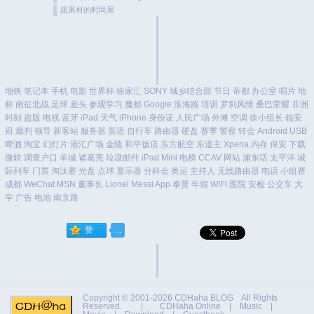
蔬果村的时尚屋
地铁
笔记本
手机
电影
世界杯
徐家汇
SONY
城乡结合部
节日
帝都
办公室
唱片
地
标
南征北战
足球
差头
参观学习
魔都
Google
淮海路
培训
罗刹风情
桑巴荣耀
非洲
时刻
盗版
电视
蓝牙
iPad
天气
iPhone
身份证
人民广场
外滩
空调
徐小组长
临安
府
裁判
领导
新客站
服务器
英语
自行车
路由器
硬盘
赛季
警察
转会
Android
USB
啤酒
淘宝
幻灯片
港汇广场
金陵
和平饭店
东方航空
东道主
Xperia
内存
保安
下载
微软
调查户口
羊城
诸葛亮
垃圾邮件
iPad Mini
电梯
CCAV
网站
浦东话
太平洋
城
际列车
门票
淘汰赛
光盘
点球
显示器
分科会
奥运
主持人
无线路由器
电话
小组赛
成都
WeChat
MSN
董事长
Lionel Messi
App
奉贤
年假
WIFI
医院
安检
公交车
大
学
广告
电池
南京路
Copyright © 2001-2026
CDHaha BLOG
All Rights
Reserved. |
CDHaha Online
|
Music
|