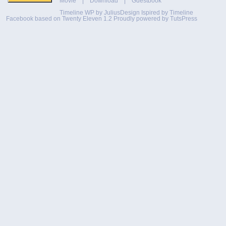
Movie
|
Download
|
Guestbook
Timeline WP by
JuliusDesign
Ispired by
Timeline
Facebook
based on
Twenty Eleven 1.2
Proudly powered by TutsPress