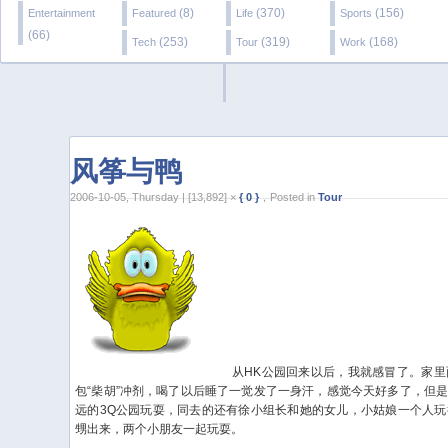
(8)
(370)
(156)
Entertainment
Featured
Life
Sports
(66)
(253)
(319)
(168)
Tech
Tour
Work
风筝与鸭
2006-10-05, Thursday | [13,892] ×
{ 0 }
，Posted in
Tour
从HK公园回来以后，我就感冒了。家里
包“柴胡”冲剂，喝了以后睡了一觉发了一身汗，感觉今天好多了，但
远的3Q公园玩耍，同去的还有徐小组长和她的女儿，小姑娘一个人
甥出来，两个小朋友一起玩耍。