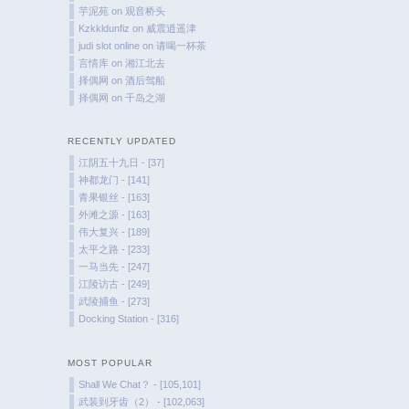
芋泥苑
on
观音桥头
Kzkkldunfiz
on
威震逍遥津
judi slot online
on
请喝一杯茶
言情库
on
湘江北去
择偶网
on
酒后驾船
择偶网
on
千岛之湖
RECENTLY UPDATED
江阴五十九日 - [37]
神都龙门 - [141]
青果银丝 - [163]
外滩之源 - [163]
伟大复兴 - [189]
太平之路 - [233]
一马当先 - [247]
江陵访古 - [249]
武陵捕鱼 - [273]
Docking Station - [316]
MOST POPULAR
Shall We Chat？ - [105,101]
武装到牙齿（2） - [102,063]