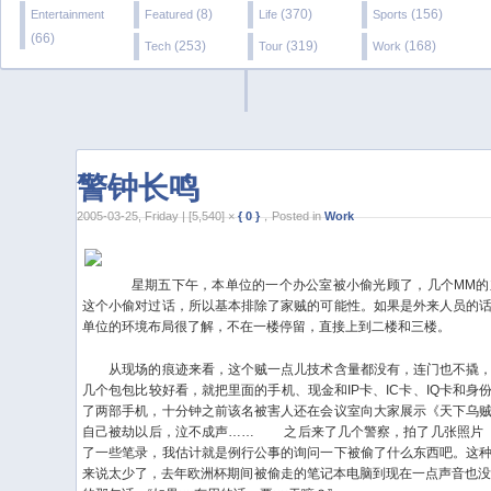
(8)
(370)
(156)
Entertainment
Featured
Life
Sports
(66)
(253)
(319)
(168)
Tech
Tour
Work
警钟长鸣
2005-03-25, Friday | [5,540] ×
{ 0 }
，Posted in
Work
星期五下午，本单位的一个办公室被小偷光顾了，几个MM的
这个小偷对过话，所以基本排除了家贼的可能性。如果是外来人员的
单位的环境布局很了解，不在一楼停留，直接上到二楼和三楼。
从现场的痕迹来看，这个贼一点儿技术含量都没有，连门也不撬，
几个包包比较好看，就把里面的手机、现金和IP卡、IC卡、IQ卡和
了两部手机，十分钟之前该名被害人还在会议室向大家展示《天下乌
自己被劫以后，泣不成声……
之后来了几个警察，拍了几张照片（
了一些笔录，我估计就是例行公事的询问一下被偷了什么东西吧。这
来说太少了，去年欧洲杯期间被偷走的笔记本电脑到现在一点声音也没有，肯