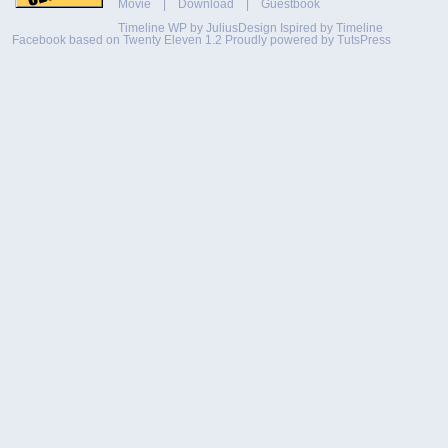
Movie
|
Download
|
Guestbook
Timeline WP by
JuliusDesign
Ispired by
Timeline
Facebook
based on
Twenty Eleven 1.2
Proudly powered by TutsPress