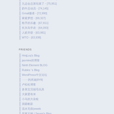
九运会总算结束了 - [75,951]
奶牛总动员 - [74,145]
Gmail邀请 - [72,990]
家庭梦想 - [69,327]
枪手的乐趣 - [67,811]
长兴岛学农 - [64,093]
人赃并获 - [63,981]
WTO - [63,938]
FRIENDS
HmjLxq's Blog
jasmine的博客
Ninth Element BLOG
Rubinz ’s Blog
WordPress中文论坛
······的杰迪[θYθ]
卢松松博客
多美宝贝绒毛玩具
大家爱有米
小马的大杂烩
洞庭帆影
流水无痕|wwek
皇家元林 | Seven’s Blog