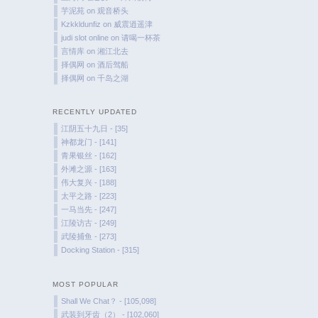
芋泥苑
on
观音桥头
Kzkkldunfiz
on
威震逍遥津
judi slot online
on
请喝一杯茶
言情库
on
湘江北去
择偶网
on
酒后驾船
择偶网
on
千岛之湖
RECENTLY UPDATED
江阴五十九日 - [35]
神都龙门 - [141]
青果银丝 - [162]
外滩之源 - [163]
伟大复兴 - [188]
太平之路 - [223]
一马当先 - [247]
江陵访古 - [249]
武陵捕鱼 - [273]
Docking Station - [315]
MOST POPULAR
Shall We Chat？ - [105,098]
武装到牙齿（2） - [102,060]