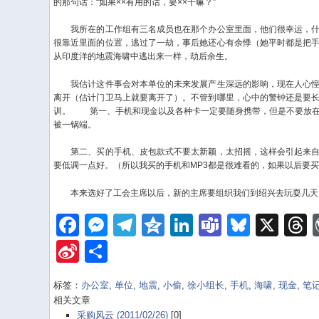
的那句话：“如果××有用的话，要××干嘛？”
我所在的工作组有三名成员也在那个办公室里面，他们很幸运，什
很靠近里面的位置，逃过了一劫，事后她还心有余悸（她平时都是把
从印度洋的地震海啸中逃出来一样，劫后余生。
我估计这件事会对本单位的未来发展产生深远的影响，现在人心惶
离开（估计门卫马上就要离开了）。不管到哪里，心中的警钟还是要
训。
第一、手机和现金以及各种卡一定要随身携带，但是不要放在
被一锅端。
第二、买的手机、皮包款式不要太新颖，太招摇，这样会引起来自
要低调一点好。（所以我买的手机和MP3都是很难看的，如果以后要
本来选好了工会主席以后，新的主席要组织我们到绍兴去玩耍几天
Facebook
Messenger
Telegram
Qzone
LinkedIn
Teams
Bluesk
X
Sina
Share
Weibo
标签：
办公室
,
单位
,
地震
,
小偷
,
徐小组长
,
手机
,
海啸
,
现金
,
笔
相关文章
采购风云 (2011/02/26)
[0]