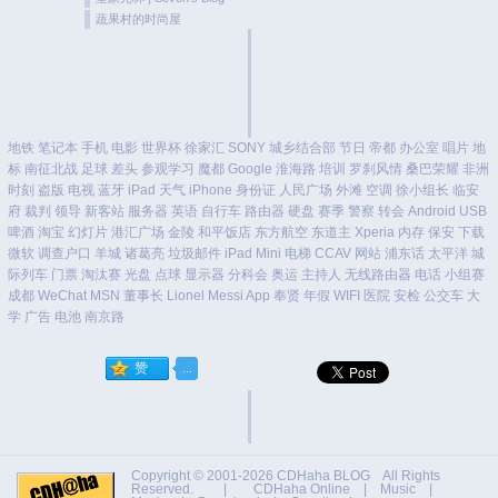
蔬果村的时尚屋
地铁
笔记本
手机
电影
世界杯
徐家汇
SONY
城乡结合部
节日
帝都
办公室
唱片
地
标
南征北战
足球
差头
参观学习
魔都
Google
淮海路
培训
罗刹风情
桑巴荣耀
非洲
时刻
盗版
电视
蓝牙
iPad
天气
iPhone
身份证
人民广场
外滩
空调
徐小组长
临安
府
裁判
领导
新客站
服务器
英语
自行车
路由器
硬盘
赛季
警察
转会
Android
USB
啤酒
淘宝
幻灯片
港汇广场
金陵
和平饭店
东方航空
东道主
Xperia
内存
保安
下载
微软
调查户口
羊城
诸葛亮
垃圾邮件
iPad Mini
电梯
CCAV
网站
浦东话
太平洋
城
际列车
门票
淘汰赛
光盘
点球
显示器
分科会
奥运
主持人
无线路由器
电话
小组赛
成都
WeChat
MSN
董事长
Lionel Messi
App
奉贤
年假
WIFI
医院
安检
公交车
大
学
广告
电池
南京路
Copyright © 2001-2026
CDHaha BLOG
All Rights
Reserved. |
CDHaha Online
|
Music
|