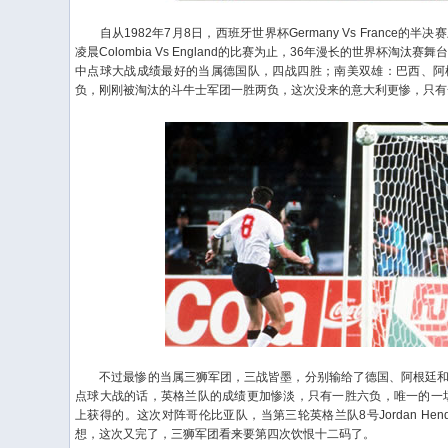
自从1982年7月8日，西班牙世界杯Germany Vs France的
凌晨Colombia Vs England的比赛为止，36年漫长的世界杯淘
中点球大战成绩最好的当属德国队，四战四胜；南美双雄：巴西、阿
负，刚刚被淘汰的斗牛士军团一胜两负，这次没来的意大利更惨，只有
不过最惨的当属三狮军团，三战皆墨，分别输给了德国、阿根廷和
点球大战的话，英格兰队的成绩更加惨淡，只有一胜六负，唯一的一场
上获得的。这次对阵哥伦比亚队，当第三轮英格兰队8号Jordan Hen
想，这次又完了，三狮军团看来要第四次饮恨十二码了。