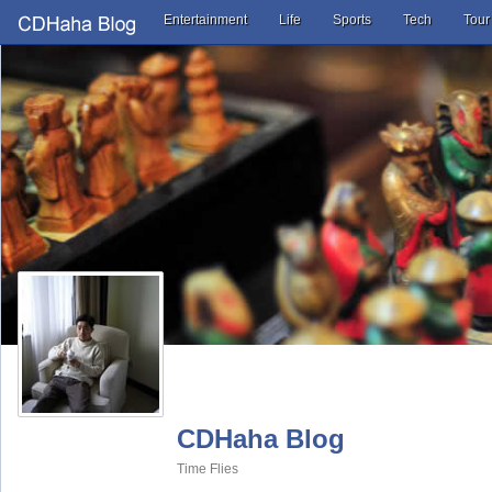
Main menu
Entertainment
Life
Sports
Tech
Tour
Skip to primary content
Skip to secondary content
CDHaha Blog
Time Flies