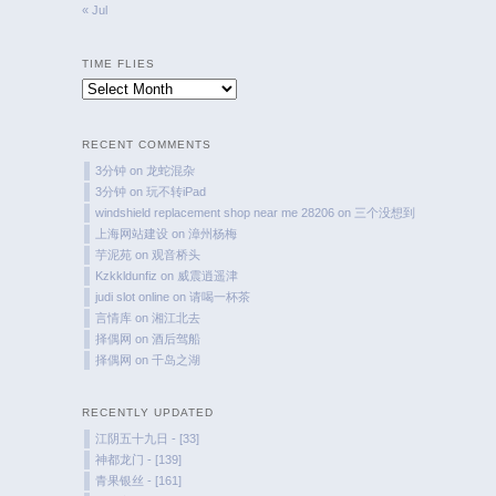
« Jul
TIME FLIES
Time
Flies
RECENT COMMENTS
3分钟
on
龙蛇混杂
3分钟
on
玩不转iPad
windshield replacement shop near me 28206
on
三个没想到
上海网站建设
on
漳州杨梅
芋泥苑
on
观音桥头
Kzkkldunfiz
on
威震逍遥津
judi slot online
on
请喝一杯茶
言情库
on
湘江北去
择偶网
on
酒后驾船
择偶网
on
千岛之湖
RECENTLY UPDATED
江阴五十九日 - [33]
神都龙门 - [139]
青果银丝 - [161]