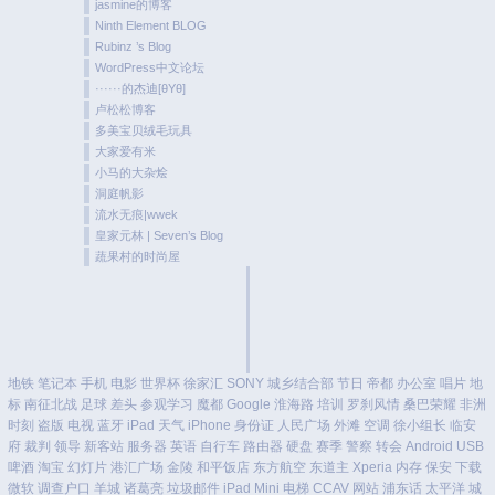
jasmine的博客
Ninth Element BLOG
Rubinz ’s Blog
WordPress中文论坛
······的杰迪[θYθ]
卢松松博客
多美宝贝绒毛玩具
大家爱有米
小马的大杂烩
洞庭帆影
流水无痕|wwek
皇家元林 | Seven’s Blog
蔬果村的时尚屋
地铁
笔记本
手机
电影
世界杯
徐家汇
SONY
城乡结合部
节日
帝都
办公室
唱片
地
标
南征北战
足球
差头
参观学习
魔都
Google
淮海路
培训
罗刹风情
桑巴荣耀
非洲
时刻
盗版
电视
蓝牙
iPad
天气
iPhone
身份证
人民广场
外滩
空调
徐小组长
临安
府
裁判
领导
新客站
服务器
英语
自行车
路由器
硬盘
赛季
警察
转会
Android
USB
啤酒
淘宝
幻灯片
港汇广场
金陵
和平饭店
东方航空
东道主
Xperia
内存
保安
下载
微软
调查户口
羊城
诸葛亮
垃圾邮件
iPad Mini
电梯
CCAV
网站
浦东话
太平洋
城