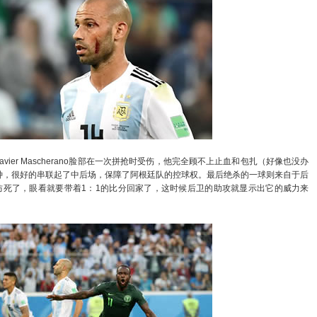
er Mascherano脸部在一次拼抢时受伤，他完全顾不上止血和包扎（好像也没办
钟，很好的串联起了中后场，保障了阿根廷队的控球权。最后绝杀的一球则来自于后
被对方防死了，眼看就要带着1：1的比分回家了，这时候后卫的助攻就显示出它的威力来