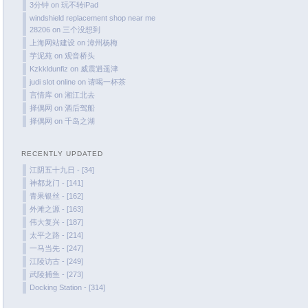
November 2023
3分钟
on
玩不转iPad
windshield replacement shop near me
October 2023
28206
on
三个没想到
September 2023
上海网站建设
on
漳州杨梅
August 2023
芋泥苑
on
观音桥头
Kzkkldunfiz
on
威震逍遥津
July 2023
judi slot online
on
请喝一杯茶
June 2023
言情库
on
湘江北去
择偶网
on
酒后驾船
May 2023
择偶网
on
千岛之湖
April 2023
March 2023
RECENTLY UPDATED
February 2023
江阴五十九日 - [34]
January 2023
神都龙门 - [141]
青果银丝 - [162]
December 2022
外滩之源 - [163]
November 2022
伟大复兴 - [187]
October 2022
太平之路 - [214]
一马当先 - [247]
August 2022
江陵访古 - [249]
July 2022
武陵捕鱼 - [273]
June 2022
Docking Station - [314]
March 2022