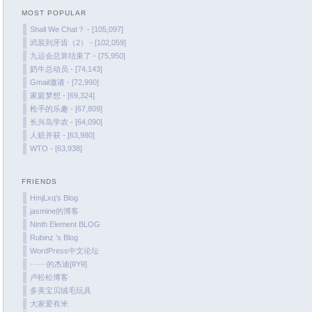
MOST POPULAR
February 2022
Shall We Chat？ - [105,097]
January 2022
武装到牙齿（2） - [102,059]
December 2021
九运会总算结束了 - [75,950]
奶牛总动员 - [74,143]
October 2021
Gmail邀请 - [72,990]
September 2021
家庭梦想 - [69,324]
August 2021
枪手的乐趣 - [67,809]
长兴岛学农 - [64,090]
July 2021
人赃并获 - [63,980]
June 2021
WTO - [63,938]
May 2021
April 2021
FRIENDS
March 2021
HmjLxq's Blog
jasmine的博客
January 2021
Ninth Element BLOG
December 2020
Rubinz ’s Blog
November 2020
WordPress中文论坛
······的杰迪[θYθ]
September 2020
卢松松博客
August 2020
多美宝贝绒毛玩具
大家爱有米
July 2020