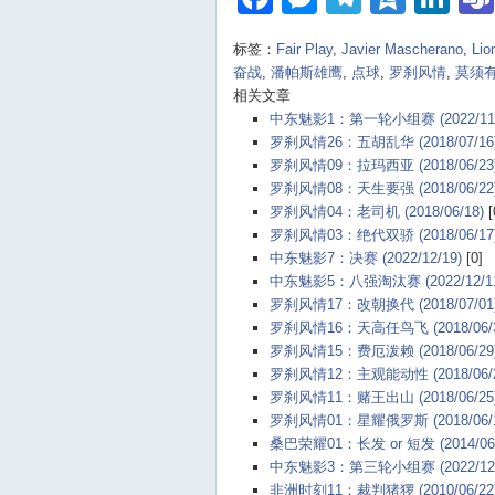
标签：
Fair Play
,
Javier Mascherano
,
Lio
奋战
,
潘帕斯雄鹰
,
点球
,
罗刹风情
,
莫须
相关文章
中东魅影1：第一轮小组赛 (2022/11/
罗刹风情26：五胡乱华 (2018/07/16
罗刹风情09：拉玛西亚 (2018/06/23
罗刹风情08：天生要强 (2018/06/22
罗刹风情04：老司机 (2018/06/18)
[
罗刹风情03：绝代双骄 (2018/06/17
中东魅影7：决赛 (2022/12/19)
[0]
中东魅影5：八强淘汰赛 (2022/12/11
罗刹风情17：改朝换代 (2018/07/01
罗刹风情16：天高任鸟飞 (2018/06/3
罗刹风情15：费厄泼赖 (2018/06/29
罗刹风情12：主观能动性 (2018/06/2
罗刹风情11：赌王出山 (2018/06/25
罗刹风情01：星耀俄罗斯 (2018/06/1
桑巴荣耀01：长发 or 短发 (2014/06/
中东魅影3：第三轮小组赛 (2022/12/
非洲时刻11：裁判猪猡 (2010/06/22