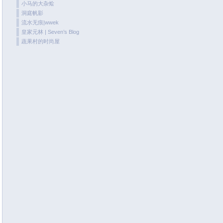
小马的大杂烩
June 2020
洞庭帆影
May 2020
流水无痕|wwek
皇家元林 | Seven’s Blog
April 2020
蔬果村的时尚屋
March 2020
February 2020
January 2020
December 2019
November 2019
October 2019
September 2019
August 2019
July 2019
June 2019
May 2019
April 2019
March 2019
January 2019
are