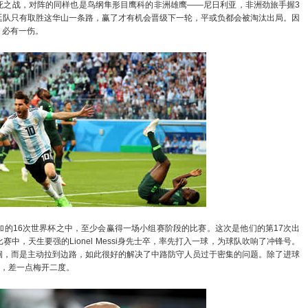
之战，对阵的同样也是鸟纲隼形目鹰科的非洲雄鹰——尼日利亚，非洲劲旅手握3
廷队只有取胜这华山一条路，赢了才有机会晋级下一轮，平或负都会被淘汰出局。因
，必有一伤。
16次世界杯之中，至少会赢得一场小组赛阶段的比赛。这次是他们的第17次出
中，天生要强的Lionel Messi身先士卒，率先打入一球，为球队吹响了冲锋号。
徊，而是主动拉到边路，如此很好的解决了中路防守人员过于密集的问题。除了进球
门柱，差一点梅开二度。