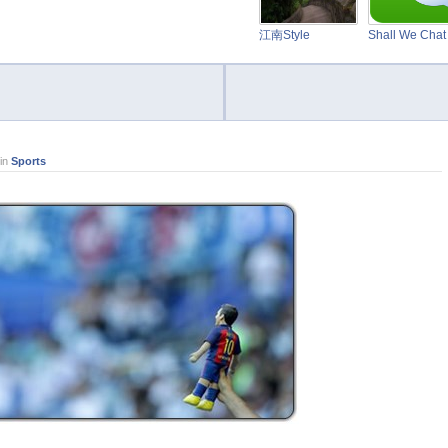
江南Style
Shall We Cha
in
Sports