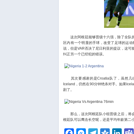
这次阿根廷能够晋级十六强，除了全队拼搏的
区内有一个明显的手球，改变了足球的运动
说，但是VAR否决了尼日利亚的提议，这可
纠正另一个已经犯的错误。
其次要感谢的是Croatia队了，虽然几位
Iceland，仍然在90分钟绝杀对手。如果Ic
剧了。
那么，这次阿根廷队小组晋级之后，将会
根廷队可以鹰击长空呢，还是平均年龄第二小
Facebook
Messenger
Telegra
Qzon
Li