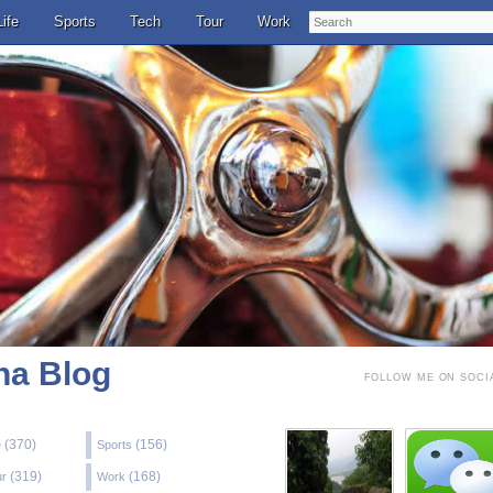
Search
Life
Sports
Tech
Tour
Work
a Blog
FOLLOW ME ON SOCI
(370)
(156)
e
Sports
(319)
(168)
ur
Work