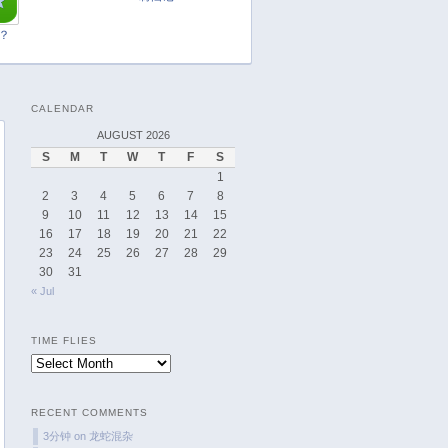
April 2025
March 2025
t？
February 2025
January 2025
CALENDAR
December 2024
AUGUST 2026
November 2024
S
M
T
W
T
F
S
October 2024
1
September 2024
2
3
4
5
6
7
8
9
10
11
12
13
14
15
August 2024
16
17
18
19
20
21
22
July 2024
23
24
25
26
27
28
29
June 2024
30
31
« Jul
May 2024
April 2024
TIME FLIES
March 2024
Time
February 2024
Flies
January 2024
RECENT COMMENTS
December 2023
3分钟
on
龙蛇混杂