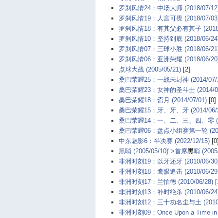
罗刹风情24：中场大师 (2018/07/12
罗刹风情19：人言可畏 (2018/07/03
罗刹风情18：有其父必有其子 (2018/0
罗刹风情10：坚持到底 (2018/06/24
罗刹风情07：三球小胜 (2018/06/21
罗刹风情06：亚洲荣耀 (2018/06/20
点球大战 (2005/05/21)
[2]
桑巴荣耀25：一战未封神 (2014/07/1
桑巴荣耀23：女神的圣斗士 (2014/07
桑巴荣耀18：斋月 (2014/07/01)
[0]
桑巴荣耀15：牙、牙、牙 (2014/06/2
桑巴荣耀14：一、二、三、四、零 (201
桑巴荣耀06：盘点小组赛第一轮 (2014/
中东魅影6：半决赛 (2022/12/15)
[0
黑哨 (2005/05/10)">首席
黑
哨 (2005
非洲时刻19：以牙还牙 (2010/06/30
非洲时刻18：鹰眼追击 (2010/06/29
非洲时刻17：兰怕德 (2010/06/28)
[
非洲时刻13：补时绝杀 (2010/06/24
非洲时刻12：三十功名尘与土 (2010/0
非洲时刻09：Once Upon a Time in Aus