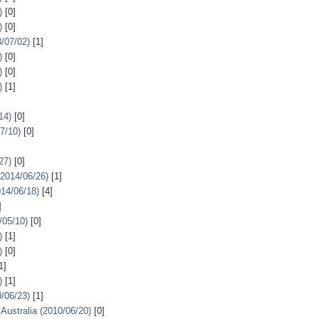
)
[0]
)
[0]
7/02)
[1]
)
[0]
)
[0]
)
[1]
4)
[0]
/10)
[0]
7)
[0]
4/06/26)
[1]
06/18)
[4]
]
/05/10)
[0]
)
[1]
)
[0]
1]
)
[1]
6/23)
[1]
tralia (2010/06/20)
[0]