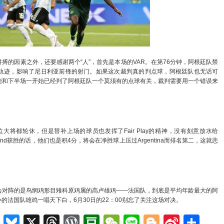
因素之外，还要感谢两个“人”，首先是本场的VAR。在第76分钟，阿根廷队禁
轨迹，影响了尼日利亚前锋的射门。如果这次裁判真的判点球，阿根廷队也无话可
能和下半场一开始已经判了阿根廷队一个莫须有的点球有关，裁判需要用一个错误来
大将都轮休，但是替补上场的球员也发挥了Fair Play的精神，没有刻意放水给
eland获胜的话，他们也是积4分，将会在净胜球上压过Argentina而排名第二，这就悲
对阵的是鸟纲鸡形目雉科原鸡属的高卢雄鸡——法国队，到底是平均年龄最大的阿
的法国队雄鸡一唱天下白，6月30日的22：00别忘了关注这场对决。
m
e
nkedIn
Teams
Bluesky
X
Threads
WordPress
Douban
WeChat
Line
Blogger
Sina
Sh