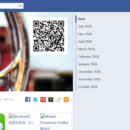
Now
July 2026
May 2026
April 2026
March 2026
February 2026
January 2026
December 2025
November 2025
October 2025
September 2025
AL MEDIA
August 2025
July 2025
June 2025
武装到牙齿（2）
May 2025
谪仙记