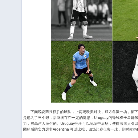
下面说说两只获胜的球队，上两场欧美对决，双方各赢一场，接下来胜
是也丢了三个球，后防线存在一定的隐患，Uruguay的锋线双子星
力，够高卢人应付的。Uruguay完全可以龟缩中后场，使得法国人
团的后防实力远非Argentina 可以比拟，四场比赛仅失一球，到时候Kyl