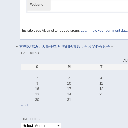
Website
This site uses Akismet to reduce spam.
Learn how your comment data 
«
罗刹风情16：天高任鸟飞
罗刹风情18：有其父必有其子
»
CALENDAR
AU
S
M
T
2
3
4
9
10
11
16
17
18
23
24
25
30
31
« Jul
TIME FLIES
Time