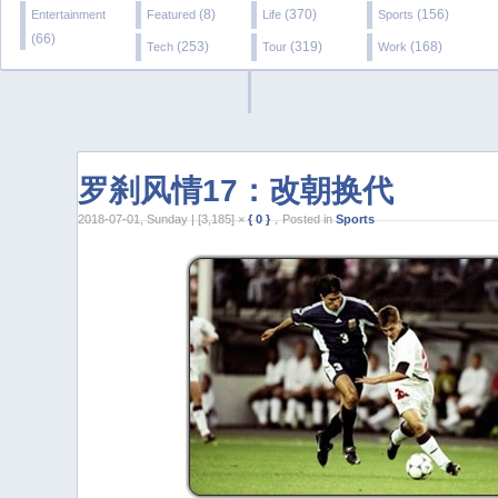
(8)
(370)
(156)
Entertainment
Featured
Life
Sports
(66)
(253)
(319)
(168)
Tech
Tour
Work
罗刹风情17：改朝换代
2018-07-01, Sunday | [3,185] ×
{ 0 }
，Posted in
Sports