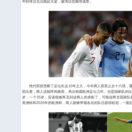
年轻球员无法挑起大梁，被淘汰也顺理成章。
绝代双骄垄断了足坛长达10年之久，今年两人双双止步十六强，看
部比赛，两人还能呼风唤雨，再次称霸欧洲足坛几年。但是国家队的比
岁，一个35岁，应该很难再见到这两人的身影了，可能连两支国家队都
美洲杯和2020年的欧洲杯，两人能够带领各自的队伍获得桂冠，一圆