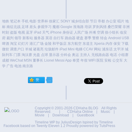
地铁
笔记本
手机
电影
世界杯
徐家汇
SONY
城乡结合部
节日
帝都
办公室
唱片
地
标
南征北战
足球
差头
参观学习
魔都
Google
淮海路
培训
罗刹风情
桑巴荣耀
非洲
时刻
盗版
电视
蓝牙
iPad
天气
iPhone
身份证
人民广场
外滩
空调
徐小组长
临安
府
裁判
领导
新客站
服务器
英语
自行车
路由器
硬盘
赛季
警察
转会
Android
USB
啤酒
淘宝
幻灯片
港汇广场
金陵
和平饭店
东方航空
东道主
Xperia
内存
保安
下载
微软
调查户口
羊城
诸葛亮
垃圾邮件
iPad Mini
电梯
CCAV
网站
浦东话
太平洋
城
际列车
门票
淘汰赛
光盘
点球
显示器
分科会
奥运
主持人
无线路由器
电话
小组赛
成都
WeChat
MSN
董事长
Lionel Messi
App
奉贤
年假
WIFI
医院
安检
公交车
大
学
广告
电池
南京路
Copyright © 2001-2026
CDHaha BLOG
All Rights
Reserved. |
CDHaha Online
|
Music
|
Movie
|
Download
|
Guestbook
Timeline WP by
JuliusDesign
Ispired by
Timeline
Facebook
based on
Twenty Eleven 1.2
Proudly powered by TutsPress