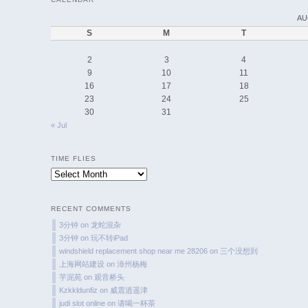
AU
S
M
T
2
3
4
9
10
11
16
17
18
23
24
25
30
31
« Jul
TIME FLIES
Time
Flies
RECENT COMMENTS
3分钟
on
龙蛇混杂
3分钟
on
玩不转iPad
windshield replacement shop near me 28206
on
三个没想到
上海网站建设
on
漳州杨梅
芋泥苑
on
观音桥头
Kzkkldunfiz
on
威震逍遥津
judi slot online
on
请喝一杯茶