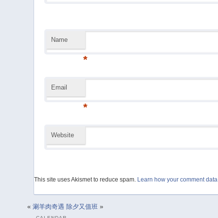
Name
*
Email
*
Website
This site uses Akismet to reduce spam.
Learn how your comment data 
«
涮羊肉奇遇
除夕又值班
»
CALENDAR