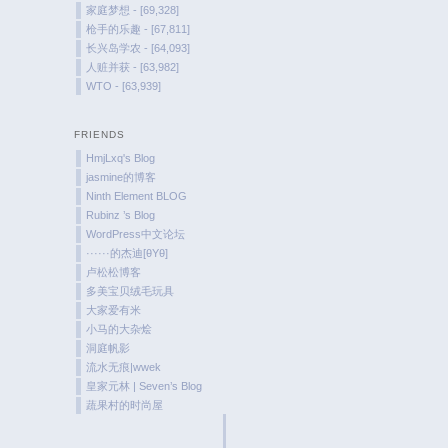
家庭梦想 - [69,328]
枪手的乐趣 - [67,811]
长兴岛学农 - [64,093]
人赃并获 - [63,982]
WTO - [63,939]
FRIENDS
HmjLxq's Blog
jasmine的博客
Ninth Element BLOG
Rubinz ’s Blog
WordPress中文论坛
······的杰迪[θYθ]
卢松松博客
多美宝贝绒毛玩具
大家爱有米
小马的大杂烩
洞庭帆影
流水无痕|wwek
皇家元林 | Seven’s Blog
蔬果村的时尚屋