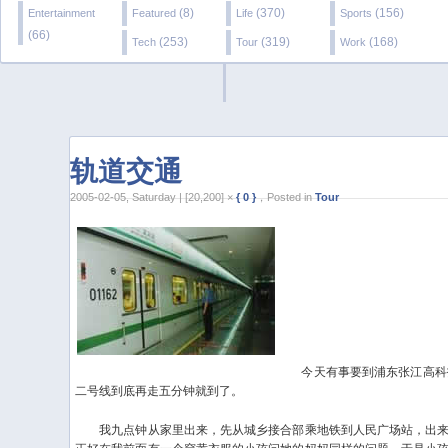
(8)
(370)
(156)
Entertainment
Featured
Life
Sports
(66)
(253)
(319)
(168)
Tech
Tour
Work
轨道交通
2005-02-05, Saturday | [20,200] ×
{ 0 }
，Posted in
Tour
今天有事要到浦东张江高科技
二号线到底再走五分钟就到了。
我九点钟从家里出来，先从城乡接合部乘地铁到人民广场站，出来