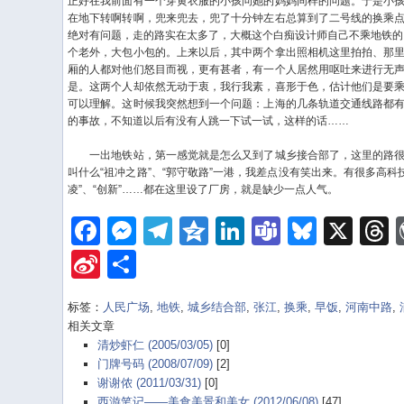
正好在我前面有一个穿黄衣服的小孩问她的妈妈同样的问题。于是小
在地下转啊转啊，兜来兜去，兜了十分钟左右总算到了二号线的换乘
绝对有问题，走的路实在太多了，大概这个白痴设计师自己不乘地铁的
个老外，大包小包的。上来以后，其中两个拿出照相机这里拍拍、那
厢的人都对他们怒目而视，更有甚者，有一个人居然用呕吐来进行无
是。这两个人却依然无动于衷，我行我素，喜形于色，估计他们是要
可以理解。这时候我突然想到一个问题：上海的几条轨道交通线路都
的事故，不知道以后有没有人跳一下试一试，这样的话……
一出地铁站，第一感觉就是怎么又到了城乡接合部了，这里的路很
叫什么“祖冲之路”、“郭守敬路”一港，我差点没有笑出来。有很多高科技
凌”、“创新”……都在这里设了厂房，就是缺少一点人气。
Facebook
Messenger
Telegram
Qzone
LinkedIn
Teams
Bluesk
X
Sina
Share
Weibo
标签：
人民广场
,
地铁
,
城乡结合部
,
张江
,
换乘
,
早饭
,
河南中路
,
相关文章
清炒虾仁 (2005/03/05)
[0]
门牌号码 (2008/07/09)
[2]
谢谢侬 (2011/03/31)
[0]
西游笔记——美食美景和美女 (2012/06/08)
[47]