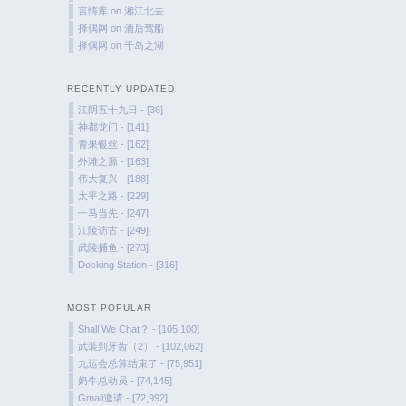
言情库
on
湘江北去
择偶网
on
酒后驾船
择偶网
on
千岛之湖
RECENTLY UPDATED
江阴五十九日 - [36]
神都龙门 - [141]
青果银丝 - [162]
外滩之源 - [163]
伟大复兴 - [188]
太平之路 - [229]
一马当先 - [247]
江陵访古 - [249]
武陵捕鱼 - [273]
Docking Station - [316]
MOST POPULAR
Shall We Chat？ - [105,100]
武装到牙齿（2） - [102,062]
九运会总算结束了 - [75,951]
奶牛总动员 - [74,145]
Gmail邀请 - [72,992]