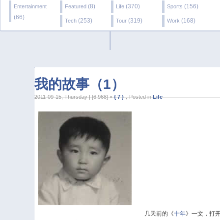
(8)
(370)
(156)
Entertainment
Featured
Life
Sports
(66)
(253)
(319)
(168)
Tech
Tour
Work
我的故事（1）
2011-09-15, Thursday | [6,968] ×
{ 7 }
，Posted in
Life
几天前的《
十年
》一文，打