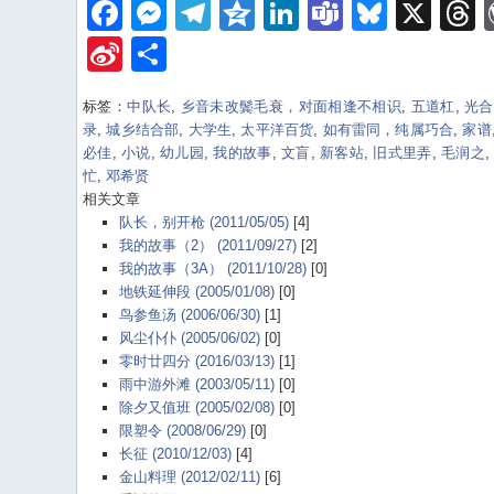
Facebook
Messenger
Telegram
Qzone
LinkedIn
Teams
Bluesk
X
Sina
Share
Weibo
标签：
中队长
,
乡音未改鬓毛衰，对面相逢不相识
,
五道杠
,
光合
录
,
城乡结合部
,
大学生
,
太平洋百货
,
如有雷同，纯属巧合
,
家谱
必佳
,
小说
,
幼儿园
,
我的故事
,
文盲
,
新客站
,
旧式里弄
,
毛润之
忙
,
邓希贤
相关文章
队长，别开枪 (2011/05/05)
[4]
我的故事（2） (2011/09/27)
[2]
我的故事（3A） (2011/10/28)
[0]
地铁延伸段 (2005/01/08)
[0]
鸟参鱼汤 (2006/06/30)
[1]
风尘仆仆 (2005/06/02)
[0]
零时廿四分 (2016/03/13)
[1]
雨中游外滩 (2003/05/11)
[0]
除夕又值班 (2005/02/08)
[0]
限塑令 (2008/06/29)
[0]
长征 (2010/12/03)
[4]
金山料理 (2012/02/11)
[6]