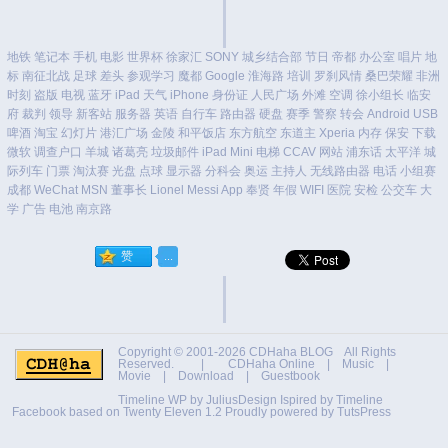
地铁
笔记本
手机
电影
世界杯
徐家汇
SONY
城乡结合部
节日
帝都
办公室
唱片
地
标
南征北战
足球
差头
参观学习
魔都
Google
淮海路
培训
罗刹风情
桑巴荣耀
非洲
时刻
盗版
电视
蓝牙
iPad
天气
iPhone
身份证
人民广场
外滩
空调
徐小组长
临安
府
裁判
领导
新客站
服务器
英语
自行车
路由器
硬盘
赛季
警察
转会
Android
USB
啤酒
淘宝
幻灯片
港汇广场
金陵
和平饭店
东方航空
东道主
Xperia
内存
保安
下载
微软
调查户口
羊城
诸葛亮
垃圾邮件
iPad Mini
电梯
CCAV
网站
浦东话
太平洋
城
际列车
门票
淘汰赛
光盘
点球
显示器
分科会
奥运
主持人
无线路由器
电话
小组赛
成都
WeChat
MSN
董事长
Lionel Messi
App
奉贤
年假
WIFI
医院
安检
公交车
大
学
广告
电池
南京路
Copyright © 2001-2026
CDHaha BLOG
All Rights
Reserved. |
CDHaha Online
|
Music
|
Movie
|
Download
|
Guestbook
Timeline WP by
JuliusDesign
Ispired by
Timeline
Facebook
based on
Twenty Eleven 1.2
Proudly powered by TutsPress