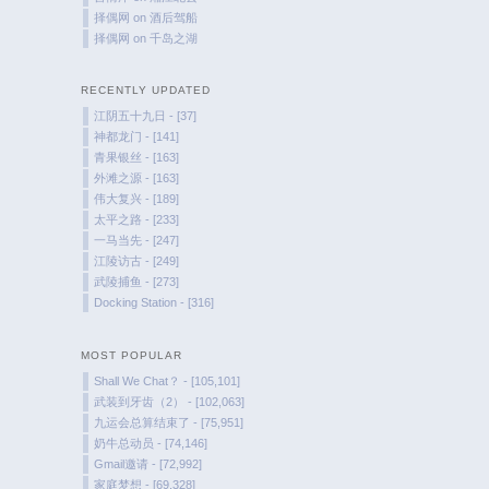
择偶网
on
酒后驾船
择偶网
on
千岛之湖
RECENTLY UPDATED
江阴五十九日 - [37]
神都龙门 - [141]
青果银丝 - [163]
外滩之源 - [163]
伟大复兴 - [189]
太平之路 - [233]
一马当先 - [247]
江陵访古 - [249]
武陵捕鱼 - [273]
Docking Station - [316]
MOST POPULAR
Shall We Chat？ - [105,101]
武装到牙齿（2） - [102,063]
九运会总算结束了 - [75,951]
奶牛总动员 - [74,146]
Gmail邀请 - [72,992]
家庭梦想 - [69,328]