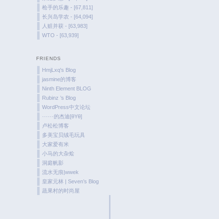
枪手的乐趣 - [67,811]
长兴岛学农 - [64,094]
人赃并获 - [63,983]
WTO - [63,939]
FRIENDS
HmjLxq's Blog
jasmine的博客
Ninth Element BLOG
Rubinz ’s Blog
WordPress中文论坛
······的杰迪[θYθ]
卢松松博客
多美宝贝绒毛玩具
大家爱有米
小马的大杂烩
洞庭帆影
流水无痕|wwek
皇家元林 | Seven’s Blog
蔬果村的时尚屋