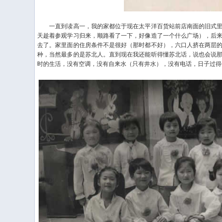
一直到读高一，我的家都位于现在太平洋百货站前店南面的旧式里
天趁着参观学习归来，顺路看了一下，好像造了一个什么广场），后
去了。家里面的住房条件不是很好（那时都不好），六口人挤在两层
种，当然最多的是苏北人。直到现在我还能听得懂苏北话，说也会说
时的生活，没有空调，没有自来水（只有井水），没有电话，日子过得