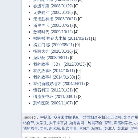
春运车票 (2008/01/29)
[0]
无香肉丝 (2006/01/16)
[0]
无招胜有招 (2003/09/21)
[0]
斯里兰卡 (2008/07/21)
[0]
数码时代 (2009/10/12)
[4]
摇啊摇 摇到大木桥 (2011/03/17)
[1]
捞豆门 嗷 (2009/09/21)
[0]
招聘大会 (2010/01/16)
[2]
拉郎配 (2008/08/11)
[0]
我的故事（3B） (2012/03/23)
[6]
我的故事5 (2014/10/11)
[0]
我的故事4 (2014/01/30)
[3]
我们新疆好地方 (2004/04/11)
[3]
懷石料理 (2012/01/21)
[0]
情流夜中环 (2011/03/01)
[2]
恐怖医院 (2009/11/07)
[0]
Tagged：
中队长
,
乡音未改鬓毛衰，对面相逢不相识
,
五道杠
,
光合作
结合部
,
大学生
,
太平洋百货
,
如有雷同，纯属巧合
,
家谱
,
寄宿制学校
,
小
我的故事
,
文盲
,
新客站
,
旧式里弄
,
毛润之
,
站前店
,
苏北人
,
苏北话
,
虚构