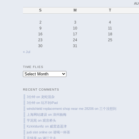
AU
S
M
T
2
3
4
9
10
11
16
17
18
23
24
25
30
31
« Jul
TIME FLIES
Time
Flies
RECENT COMMENTS
3分钟
on
龙蛇混杂
3分钟
on
玩不转iPad
windshield replacement shop near me 28206
on
三个没想到
上海网站建设
on
漳州杨梅
芋泥苑
on
观音桥头
Kzkkldunfiz
on
威震逍遥津
judi slot online
on
请喝一杯茶
言情库
on
湘江北去