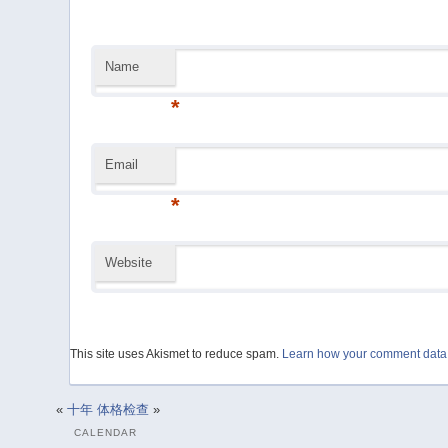
Name
*
Email
*
Website
This site uses Akismet to reduce spam.
Learn how your comment data 
«
十年
体格检查
»
CALENDAR