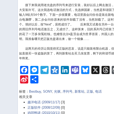
接下来我就用老光盘的序列号来进行安装，装好以后上网去激活，
大安装许可。这次我选电话激活的方式，先选择国家，当然是和谐国了
输入9组共54个数字。下面一步很重要，电话里面会问你你是装在新
台电脑啰，第二步会问你原来的软件卸载了没有，当然卸载了。这时
个。填好以后，按“Next”，居然成功了。
后来我又试着在另外一台机器
的用旧序列号电话激活之，又成功了。这样算来，旧的系列号已经装了
的花了一万多块冤枉钱。也难怪比尔•盖茨会成为世界首富，外国人
明。我准备哪天把正版光盘请出来，做一个镜像……
这两天的经历让我觉得买正版的悲哀，说是只能装有限台机器，但
如直接买一张盗版的算了，再到新客站去买几张发票，剩下的和谐币
年终奖。
Facebook
Messenger
Telegram
Qzone
LinkedIn
Teams
Bluesk
X
Sina
Share
Weibo
标签：
Bestbuy
,
SONY
,
光驱
,
序列号
,
新客站
,
正版
,
电话
相关文章
越洋电话 (2009/11/17)
[3]
正版软件 (2008/12/09)
[0]
鸡同鸭讲 (2010/10/11)
[0]