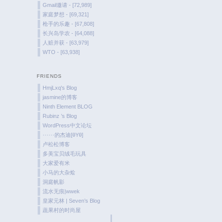
Gmail邀请 - [72,989]
家庭梦想 - [69,321]
枪手的乐趣 - [67,808]
长兴岛学农 - [64,088]
人赃并获 - [63,979]
WTO - [63,938]
FRIENDS
HmjLxq's Blog
jasmine的博客
Ninth Element BLOG
Rubinz ’s Blog
WordPress中文论坛
······的杰迪[θYθ]
卢松松博客
多美宝贝绒毛玩具
大家爱有米
小马的大杂烩
洞庭帆影
流水无痕|wwek
皇家元林 | Seven’s Blog
蔬果村的时尚屋