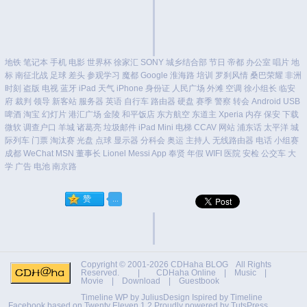
地铁
笔记本
手机
电影
世界杯
徐家汇
SONY
城乡结合部
节日
帝都
办公室
唱片
地
标
南征北战
足球
差头
参观学习
魔都
Google
淮海路
培训
罗刹风情
桑巴荣耀
非洲
时刻
盗版
电视
蓝牙
iPad
天气
iPhone
身份证
人民广场
外滩
空调
徐小组长
临安
府
裁判
领导
新客站
服务器
英语
自行车
路由器
硬盘
赛季
警察
转会
Android
USB
啤酒
淘宝
幻灯片
港汇广场
金陵
和平饭店
东方航空
东道主
Xperia
内存
保安
下载
微软
调查户口
羊城
诸葛亮
垃圾邮件
iPad Mini
电梯
CCAV
网站
浦东话
太平洋
城
际列车
门票
淘汰赛
光盘
点球
显示器
分科会
奥运
主持人
无线路由器
电话
小组赛
成都
WeChat
MSN
董事长
Lionel Messi
App
奉贤
年假
WIFI
医院
安检
公交车
大
学
广告
电池
南京路
Copyright © 2001-2026
CDHaha BLOG
All Rights
Reserved. |
CDHaha Online
|
Music
|
Movie
|
Download
|
Guestbook
Timeline WP by
JuliusDesign
Ispired by
Timeline
Facebook
based on
Twenty Eleven 1.2
Proudly powered by TutsPress