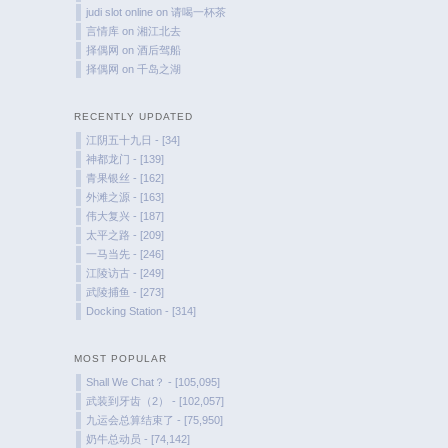
judi slot online
on
请喝一杯茶
言情库
on
湘江北去
择偶网
on
酒后驾船
择偶网
on
千岛之湖
RECENTLY UPDATED
江阴五十九日 - [34]
神都龙门 - [139]
青果银丝 - [162]
外滩之源 - [163]
伟大复兴 - [187]
太平之路 - [209]
一马当先 - [246]
江陵访古 - [249]
武陵捕鱼 - [273]
Docking Station - [314]
MOST POPULAR
Shall We Chat？ - [105,095]
武装到牙齿（2） - [102,057]
九运会总算结束了 - [75,950]
奶牛总动员 - [74,142]