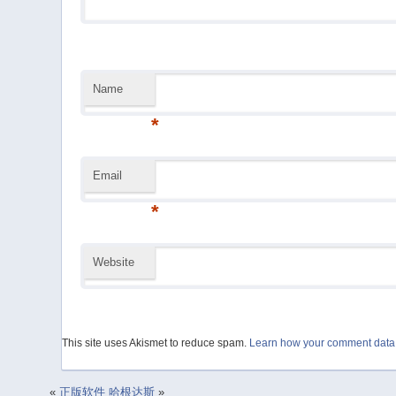
Name
*
Email
*
Website
This site uses Akismet to reduce spam.
Learn how your comment data 
«
正版软件
哈根达斯
»