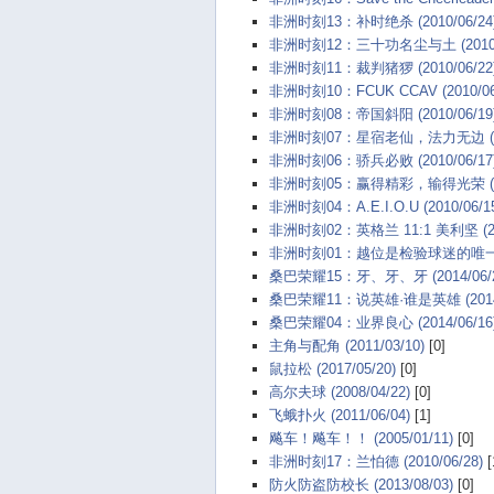
非洲时刻13：补时绝杀 (2010/06/24
非洲时刻12：三十功名尘与土 (2010/0
非洲时刻11：裁判猪猡 (2010/06/22
非洲时刻10：FCUK CCAV (2010/06
非洲时刻08：帝国斜阳 (2010/06/19
非洲时刻07：星宿老仙，法力无边 (201
非洲时刻06：骄兵必败 (2010/06/17
非洲时刻05：赢得精彩，输得光荣 (201
非洲时刻04：A.E.I.O.U (2010/06/1
非洲时刻02：英格兰 11:1 美利坚 (201
非洲时刻01：越位是检验球迷的唯一标准 (
桑巴荣耀15：牙、牙、牙 (2014/06/2
桑巴荣耀11：说英雄·谁是英雄 (2014/
桑巴荣耀04：业界良心 (2014/06/16
主角与配角 (2011/03/10)
[0]
鼠拉松 (2017/05/20)
[0]
高尔夫球 (2008/04/22)
[0]
飞蛾扑火 (2011/06/04)
[1]
飚车！飚车！！ (2005/01/11)
[0]
非洲时刻17：兰怕德 (2010/06/28)
[
防火防盗防校长 (2013/08/03)
[0]