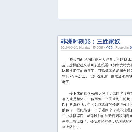
非洲时刻03：三姓家奴
2010-06-14, Monday | [5,886] ×
{ 0 }
，Posted in
S
昨天前两场的比赛不大好看，所以我抓紧
点，这样醒过来就可以直接看
F1
加拿大站大
比拼换胎工的速度了。可惜德国的老同志最
拿到2个积分点。谁知道最后一圈居然被两
老了。
接下来的德国Vs澳大利亚，德国也没有什
靠的就是整体，三传两倒一下子就到了前场
以往两翼齐飞，中间头球轰炸的传统得分手
的传球，因此能够一下子进四个球就不难理
个中场指挥官，就像以前的加斯科因和斯科
基本上就
没戏
了。令我奇怪的是，德国队的
P
当上队长了。