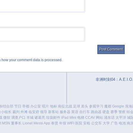
 how your comment data is processed.
非洲时刻04：A.E.I.O
乡结合部
节日
帝都
办公室
唱片
地标
南征北战
足球
差头
参观学习
魔都
Google
淮海
徐小组长
裁判
外滩
临安府
领导
新客站
服务器
英语
自行车
路由器
硬盘
赛季
警察
转
载
微软
调查户口
羊城
诸葛亮
垃圾邮件
iPad Mini
电梯
CCAV
网站
浦东话
太平洋
城
t
MSN
董事长
Lionel Messi
App
奉贤
年假
WIFI
医院
安检
公交车
大学
广告
电池
南