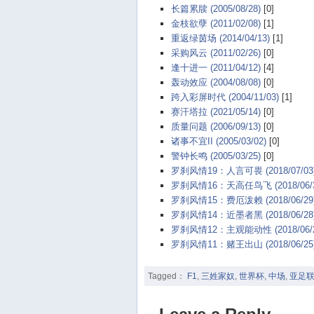
长篇累牍 (2005/08/28)
[0]
金枝欲孽 (2011/02/08)
[1]
重返绿茵场 (2014/04/13)
[1]
采购风云 (2011/02/26)
[0]
逢十进一 (2011/04/12)
[4]
轰动效应 (2004/08/08)
[0]
跨入彩屏时代 (2004/11/03)
[1]
赛汗塔拉 (2021/05/14)
[0]
质量问题 (2006/09/13)
[0]
诸事不宜II (2005/03/02)
[0]
警钟长鸣 (2005/03/25)
[0]
罗刹风情19：人言可畏 (2018/07/03
罗刹风情16：天高任鸟飞 (2018/06/3
罗刹风情15：费厄泼赖 (2018/06/29
罗刹风情14：近墨者黑 (2018/06/28
罗刹风情12：主观能动性 (2018/06/2
罗刹风情11：赌王出山 (2018/06/25
Tagged：
F1
,
三姓家奴
,
世界杯
,
中场
,
亚足