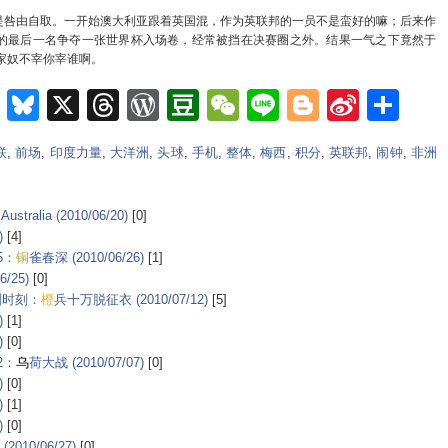
咎由自取。一开始澳大利亚跟着英国混，作为英联邦的一员不是蛮好的嘛；后来作
的最后一名争夺一张世界杯入场卷，经常被挡在决赛圈之外。结果一气之下竟然于
姓家奴不宰你宰谁啊。
m
e
nkedIn
Teams
Bluesky
X
Threads
WordPress
Douban
WeChat
Line
Blogger
Sina
Sh
Weib
联
,
前场
,
印度力量
,
大洋洲
,
头球
,
手机
,
整体
,
梅西
,
积分
,
英联邦
,
闹钟
,
非洲
tralia (2010/06/20)
[0]
)
[4]
5：
铜
雀春深 (2010/06/26)
[1]
/25)
[0]
非洲时刻：
橙
兵十万脱征衣 (2010/07/12)
[5]
)
[1]
)
[0]
2：
乌
荷大战 (2010/07/07)
[0]
)
[0]
)
[1]
)
[0]
2010/06/27)
[0]