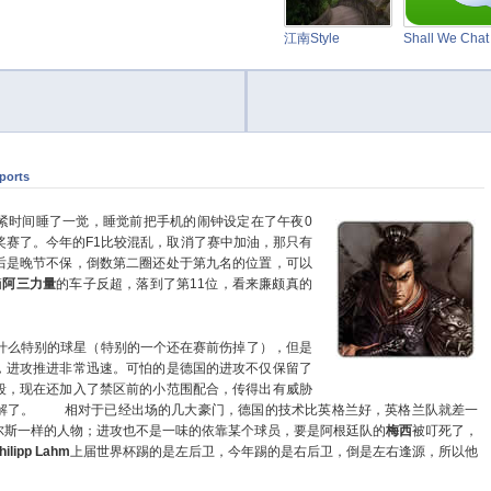
江南Style
Shall We Cha
ports
时间睡了一觉，睡觉前把手机的闹钟设定在了午夜0
奖赛了。今年的F1比较混乱，取消了赛中加油，那只有
后是晚节不保，倒数第二圈还处于第九名的位置，可以
辆
阿三力量
的车子反超，落到了第11位，看来廉颇真的
么特别的球星（特别的一个还在赛前伤掉了），但是
，进攻推进非常迅速。可怕的是德国的进攻不仅保留了
段，现在还加入了禁区前的小范围配合，传得出有威胁
解了。
相对于已经出场的几大豪门，德国的技术比英格兰好，英格兰队就差一
尔斯一样的人物；进攻也不是一味的依靠某个球员，要是阿根廷队的
梅西
被叮死了，
hilipp Lahm
上届世界杯踢的是左后卫，今年踢的是右后卫，倒是左右逢源，所以他