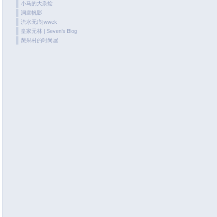
小马的大杂烩
May 2020
洞庭帆影
April 2020
流水无痕|wwek
皇家元林 | Seven’s Blog
March 2020
蔬果村的时尚屋
February 2020
January 2020
December 2019
November 2019
October 2019
September 2019
August 2019
July 2019
June 2019
May 2019
April 2019
March 2019
January 2019
December 2018