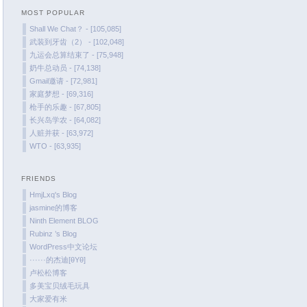
MOST POPULAR
January 2022
Shall We Chat？ - [105,085]
December 2021
武装到牙齿（2） - [102,048]
October 2021
九运会总算结束了 - [75,948]
奶牛总动员 - [74,138]
September 2021
Gmail邀请 - [72,981]
August 2021
家庭梦想 - [69,316]
July 2021
枪手的乐趣 - [67,805]
长兴岛学农 - [64,082]
June 2021
人赃并获 - [63,972]
May 2021
WTO - [63,935]
April 2021
March 2021
FRIENDS
January 2021
HmjLxq's Blog
jasmine的博客
December 2020
Ninth Element BLOG
November 2020
Rubinz ’s Blog
September 2020
WordPress中文论坛
······的杰迪[θYθ]
August 2020
卢松松博客
July 2020
多美宝贝绒毛玩具
大家爱有米
June 2020