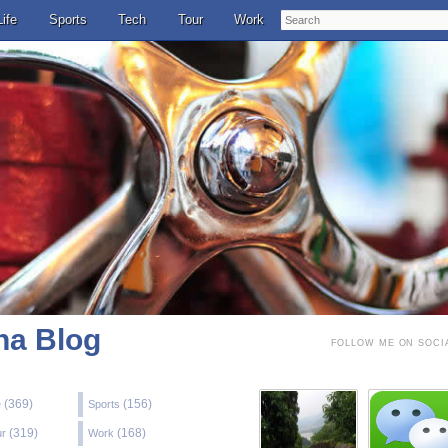
Search
Life
Sports
Tech
Tour
Work
a Blog
FOLLOW ME ON SOCI
(369)
(156)
e
Sports
(319)
(168)
ur
Work