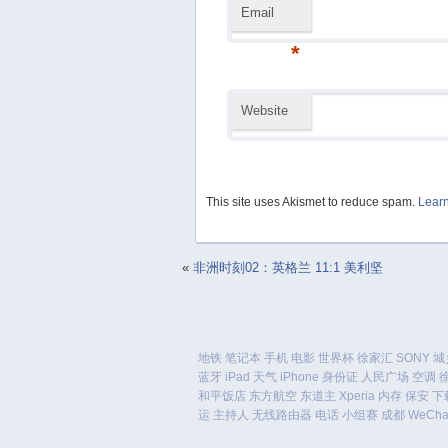
Email
*
Website
This site uses Akismet to reduce spam.
Learn
«
非洲时刻02：英格兰 11:1 美利坚
地铁
笔记本
手机
电影
世界杯
徐家汇
SONY
城
蓝牙
iPad
天气
iPhone
身份证
人民广场
空调
和平饭店
东方航空
东道主
Xperia
内存
保安
下
运
主持人
无线路由器
电话
小组赛
成都
WeCha