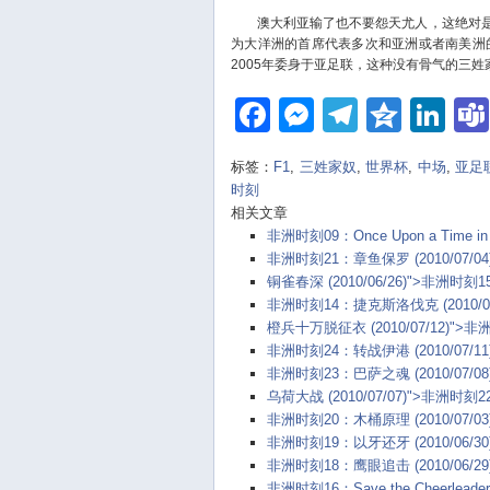
澳大利亚输了也不要怨天尤人，这绝对是
为大洋洲的首席代表多次和亚洲或者南美洲
2005年委身于亚足联，这种没有骨气的三
Facebook
Messenger
Telegra
Qzon
Li
标签：
F1
,
三姓家奴
,
世界杯
,
中场
,
亚足
时刻
相关文章
非洲时刻09：Once Upon a Time in Aus
非洲时刻21：章鱼保罗 (2010/07/04
铜雀春深 (2010/06/26)">非洲时刻1
非洲时刻14：捷克斯洛伐克 (2010/06
橙兵十万脱征衣 (2010/07/12)">
非洲时刻24：转战伊港 (2010/07/11
非洲时刻23：巴萨之魂 (2010/07/08
乌荷大战 (2010/07/07)">非洲时刻2
非洲时刻20：木桶原理 (2010/07/03
非洲时刻19：以牙还牙 (2010/06/30
非洲时刻18：鹰眼追击 (2010/06/29
非洲时刻16：Save the Cheerleader (