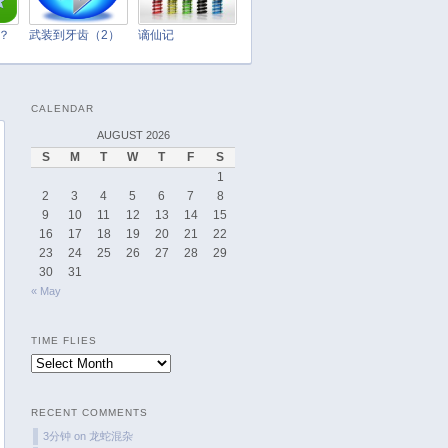
March 2025
February 2025
t？
武装到牙齿（2）
谪仙记
January 2025
December 2024
CALENDAR
November 2024
AUGUST 2026
October 2024
S
M
T
W
T
F
S
September 2024
1
August 2024
2
3
4
5
6
7
8
9
10
11
12
13
14
15
July 2024
16
17
18
19
20
21
22
June 2024
23
24
25
26
27
28
29
May 2024
30
31
« May
April 2024
March 2024
TIME FLIES
February 2024
Time
January 2024
Flies
December 2023
RECENT COMMENTS
November 2023
3分钟
on
龙蛇混杂