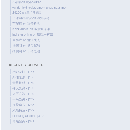
October 2023
3分钟
on
玩不转iPad
windshield replacement shop near me
September 2023
28206
on
三个没想到
August 2023
上海网站建设
on
漳州杨梅
July 2023
芋泥苑
on
观音桥头
are
Kzkkldunfiz
on
威震逍遥津
June 2023
judi slot online
on
请喝一杯茶
o
May 2023
言情库
on
湘江北去
择偶网
on
酒后驾船
April 2023
择偶网
on
千岛之湖
March 2023
February 2023
RECENTLY UPDATED
January 2023
神都龙门 - [137]
December 2022
外滩之源 - [156]
青果银丝 - [159]
November 2022
伟大复兴 - [185]
October 2022
太平之路 - [199]
August 2022
一马当先 - [242]
江陵访古 - [248]
July 2022
武陵捕鱼 - [272]
June 2022
Docking Station - [312]
March 2022
年底登高 - [321]
February 2022