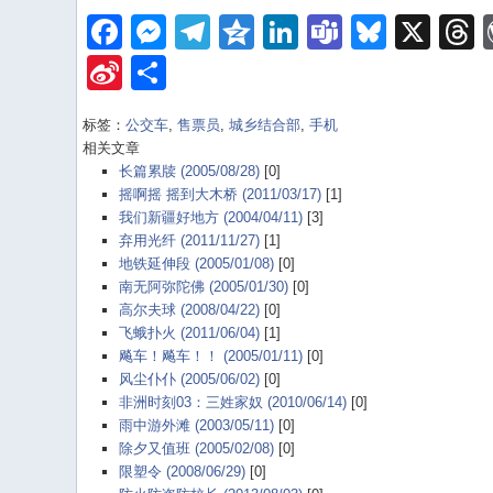
Facebook
Messenger
Telegram
Qzone
LinkedIn
Teams
Bluesk
X
Sina
Share
Weibo
标签：
公交车
,
售票员
,
城乡结合部
,
手机
相关文章
长篇累牍 (2005/08/28)
[0]
摇啊摇 摇到大木桥 (2011/03/17)
[1]
我们新疆好地方 (2004/04/11)
[3]
弃用光纤 (2011/11/27)
[1]
地铁延伸段 (2005/01/08)
[0]
南无阿弥陀佛 (2005/01/30)
[0]
高尔夫球 (2008/04/22)
[0]
飞蛾扑火 (2011/06/04)
[1]
飚车！飚车！！ (2005/01/11)
[0]
风尘仆仆 (2005/06/02)
[0]
非洲时刻03：三姓家奴 (2010/06/14)
[0]
雨中游外滩 (2003/05/11)
[0]
除夕又值班 (2005/02/08)
[0]
限塑令 (2008/06/29)
[0]