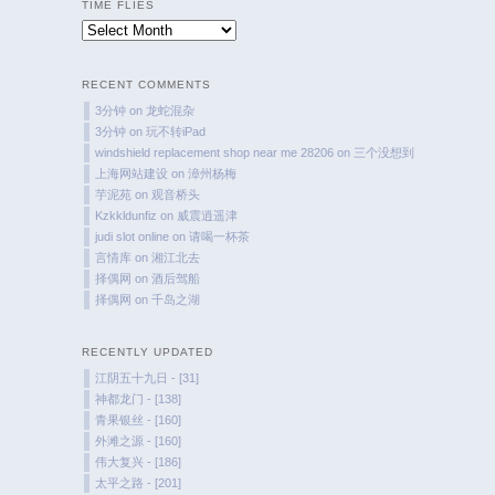
TIME FLIES
Time
Flies
RECENT COMMENTS
3分钟
on
龙蛇混杂
3分钟
on
玩不转iPad
windshield replacement shop near me 28206
on
三个没想到
上海网站建设
on
漳州杨梅
芋泥苑
on
观音桥头
Kzkkldunfiz
on
威震逍遥津
judi slot online
on
请喝一杯茶
言情库
on
湘江北去
择偶网
on
酒后驾船
择偶网
on
千岛之湖
RECENTLY UPDATED
江阴五十九日 - [31]
神都龙门 - [138]
青果银丝 - [160]
外滩之源 - [160]
伟大复兴 - [186]
太平之路 - [201]