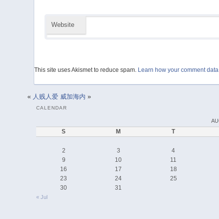
Website
This site uses Akismet to reduce spam.
Learn how your comment data 
«
人贱人爱
威加海内
»
CALENDAR
AU
S
M
T
2
3
4
9
10
11
16
17
18
23
24
25
30
31
« Jul