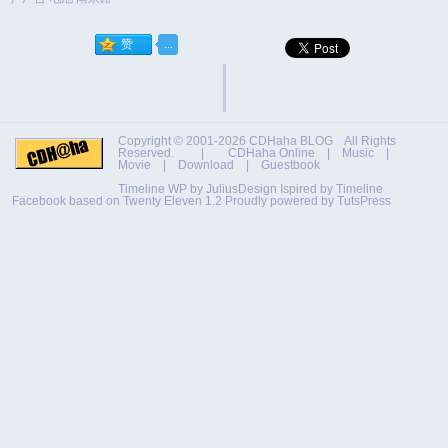
Copyright © 2001-2026
CDHaha BLOG
All Rights
Reserved. |
CDHaha Online
|
Music
|
Movie
|
Download
|
Guestbook
Timeline WP by
JuliusDesign
Ispired by
Timeline
Facebook
based on
Twenty Eleven 1.2
Proudly powered by TutsPress