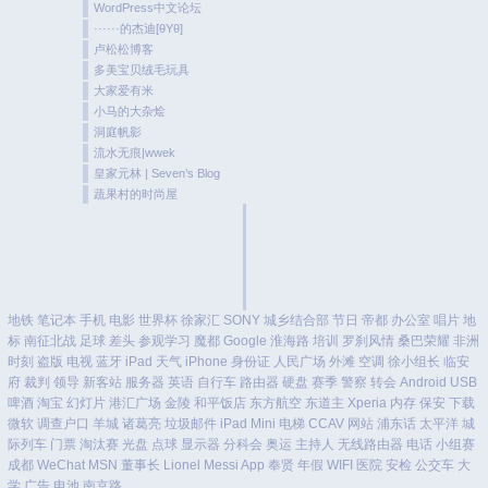
WordPress中文论坛
······的杰迪[θYθ]
卢松松博客
多美宝贝绒毛玩具
大家爱有米
小马的大杂烩
洞庭帆影
流水无痕|wwek
皇家元林 | Seven’s Blog
蔬果村的时尚屋
地铁
笔记本
手机
电影
世界杯
徐家汇
SONY
城乡结合部
节日
帝都
办公室
唱片
地
标
南征北战
足球
差头
参观学习
魔都
Google
淮海路
培训
罗刹风情
桑巴荣耀
非洲
时刻
盗版
电视
蓝牙
iPad
天气
iPhone
身份证
人民广场
外滩
空调
徐小组长
临安
府
裁判
领导
新客站
服务器
英语
自行车
路由器
硬盘
赛季
警察
转会
Android
USB
啤酒
淘宝
幻灯片
港汇广场
金陵
和平饭店
东方航空
东道主
Xperia
内存
保安
下载
微软
调查户口
羊城
诸葛亮
垃圾邮件
iPad Mini
电梯
CCAV
网站
浦东话
太平洋
城
际列车
门票
淘汰赛
光盘
点球
显示器
分科会
奥运
主持人
无线路由器
电话
小组赛
成都
WeChat
MSN
董事长
Lionel Messi
App
奉贤
年假
WIFI
医院
安检
公交车
大
学
广告
电池
南京路