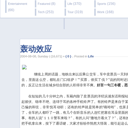
(8)
(370)
(156)
Entertainment
Featured
Life
Sports
(66)
(253)
(319)
(168)
Tech
Tour
Work
轰动效应
2004-08-08, Sunday | [16,671] ×
{ 0 }
，Posted in
Life
继续上周的话题，地铁出来以后乘公交车，车中卖票员一天到晚
去，里面这么空，都轧在门口组萨！”“买票，侬买了伐？”说的同时
的，反正让生活在城乡结合部的人听得非常不爽。
好言一句三冬暖，恶
在短短的几十分钟之内，车厢内除了卖票员的洋经浜浦东话和报站
起彼伏、络绎不绝、连绵于耳的各种手机铃声了。有的铃声是来自于
己编的和弦，非常悦耳动听；还有的铃声就是简单的“嘀呤呤”，也算
了，全车的人都吓了一跳，有几个在听音乐的人连忙把塞在耳朵里面
事。有的人说“１１０警车来啦？”，有的人问“撒地方着火了？”，还有
把手机拿出来，按下了通话键，大家才纷纷作恍然大悟装，能引起这么