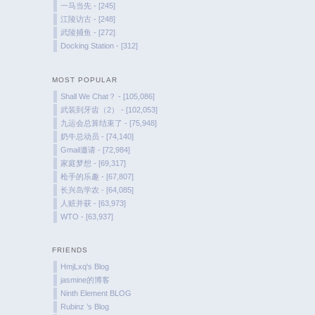
一马当先 - [245]
江陵访古 - [248]
武陵捕鱼 - [272]
Docking Station - [312]
MOST POPULAR
Shall We Chat？ - [105,086]
武装到牙齿（2） - [102,053]
九运会总算结束了 - [75,948]
奶牛总动员 - [74,140]
Gmail邀请 - [72,984]
家庭梦想 - [69,317]
枪手的乐趣 - [67,807]
长兴岛学农 - [64,085]
人赃并获 - [63,973]
WTO - [63,937]
FRIENDS
HmjLxq's Blog
jasmine的博客
Ninth Element BLOG
Rubinz ’s Blog