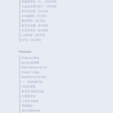
武装到牙齿（2） - [102,049]
九运会总算结束了 - [75,948]
奶牛总动员 - [74,140]
Gmail邀请 - [72,981]
家庭梦想 - [69,316]
枪手的乐趣 - [67,805]
长兴岛学农 - [64,082]
人赃并获 - [63,972]
WTO - [63,935]
FRIENDS
HmjLxq's Blog
jasmine的博客
Ninth Element BLOG
Rubinz ’s Blog
WordPress中文论坛
······的杰迪[θYθ]
卢松松博客
多美宝贝绒毛玩具
大家爱有米
小马的大杂烩
洞庭帆影
流水无痕|wwek