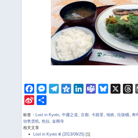
Facebook
Messenger
Telegram
Qzone
LinkedIn
Teams
Bluesk
X
Sina
Share
Weibo
标签：
Lost in Kyoto
,
中庸之道
,
京都
,
卡路里
,
地铁
,
垃圾桶
,
寿
动售货机
,
色拉
,
金阁寺
相关文章
Lost in Kyoto Ⅲ (2013/09/25)
[1]