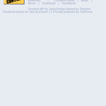
Reserved. |
CDHaha Online
|
Music
|
Movie
|
Download
|
Guestbook
Timeline WP by
JuliusDesign
Ispired by
Timeline
Facebook
based on
Twenty Eleven 1.2
Proudly powered by TutsPress