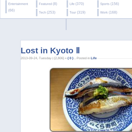
(8)
(370)
(156)
Entertainment
Featured
Life
Sports
(66)
(253)
(319)
(168)
Tech
Tour
Work
Lost in Kyoto Ⅱ
2013-09-24, Tuesday | [2,806] ×
{ 0 }
，Posted in
Life