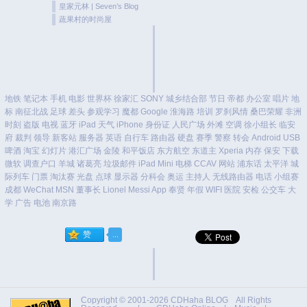
皇家元林 | Seven’s Blog
蔬果村的时尚屋
地铁
笔记本
手机
电影
世界杯
徐家汇
SONY
城乡结合部
节日
帝都
办公室
唱片
地
标
南征北战
足球
差头
参观学习
魔都
Google
淮海路
培训
罗刹风情
桑巴荣耀
非洲
时刻
盗版
电视
蓝牙
iPad
天气
iPhone
身份证
人民广场
外滩
空调
徐小组长
临安
府
裁判
领导
新客站
服务器
英语
自行车
路由器
硬盘
赛季
警察
转会
Android
USB
啤酒
淘宝
幻灯片
港汇广场
金陵
和平饭店
东方航空
东道主
Xperia
内存
保安
下载
微软
调查户口
羊城
诸葛亮
垃圾邮件
iPad Mini
电梯
CCAV
网站
浦东话
太平洋
城
际列车
门票
淘汰赛
光盘
点球
显示器
分科会
奥运
主持人
无线路由器
电话
小组赛
成都
WeChat
MSN
董事长
Lionel Messi
App
奉贤
年假
WIFI
医院
安检
公交车
大
学
广告
电池
南京路
Copyright © 2001-2026
CDHaha BLOG
All Rights