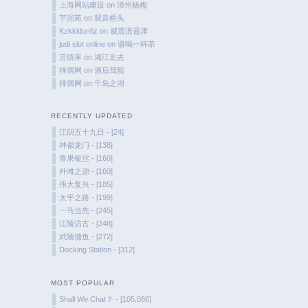
上海网站建设
on
漳州杨梅
芋泥苑
on
观音桥头
Kzkkldunfiz
on
威震逍遥津
judi slot online
on
请喝一杯茶
言情库
on
湘江北去
择偶网
on
酒后驾船
择偶网
on
千岛之湖
RECENTLY UPDATED
江阴五十九日 - [24]
神都龙门 - [138]
青果银丝 - [160]
外滩之源 - [160]
伟大复兴 - [185]
太平之路 - [199]
一马当先 - [245]
江陵访古 - [248]
武陵捕鱼 - [272]
Docking Station - [312]
MOST POPULAR
Shall We Chat？ - [105,086]