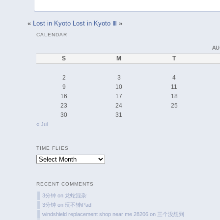
«
Lost in Kyoto
Lost in Kyoto Ⅲ
»
CALENDAR
AU
S
M
T
2
3
4
9
10
11
16
17
18
23
24
25
30
31
« Jul
TIME FLIES
Time
Flies
RECENT COMMENTS
3分钟
on
龙蛇混杂
3分钟
on
玩不转iPad
windshield replacement shop near me 28206
on
三个没想到