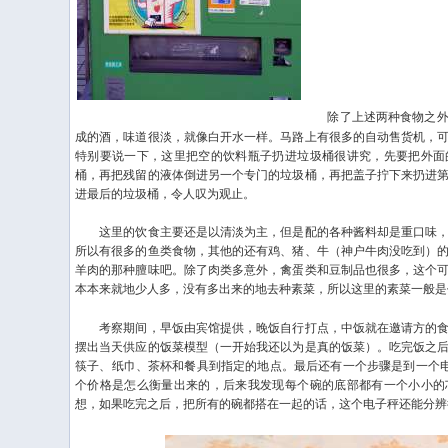
除了上述两种食物之外，
成的酒，味道很淡，就像白开水一样。马路上有很多的自动售货机，
特别要说一下，这里把空的饮料瓶子扔进垃圾桶很讲究，先要把外面
桶，再把残留的液体倒进另一个专门的垃圾桶，再把盖子拧下来扔进
进最后的垃圾桶，令人叹为观止。
这里的饮食主要还是以清淡为主，但是配的各种酱料却是重口味，
所以有很多的鱼类食物，其他的还有鸡、猪、牛（神户牛肉没吃到）
羊肉的那种膻味吧。除了肉类多意外，禽蛋类和豆制品也很多，这个
本本来就地少人多，没有多出来的地去种素菜，所以这里的素菜一般是
考察期间，早饭由宾馆提供，晚饭自行打点，中饭就在邀请方的食
摆出当天供应的饭菜模型（一开始我还以为是真的饭菜）。吃完饭之
筷子、纸巾、茶杯和餐具到指定的地点。最后还有一个步骤是到一个电
个价格是怎么衡量出来的，后来我发现每个碗的底部都有一个小小的
想，如果吃完之后，把所有的碗都搭在一起的话，这个电子秤还能分辨