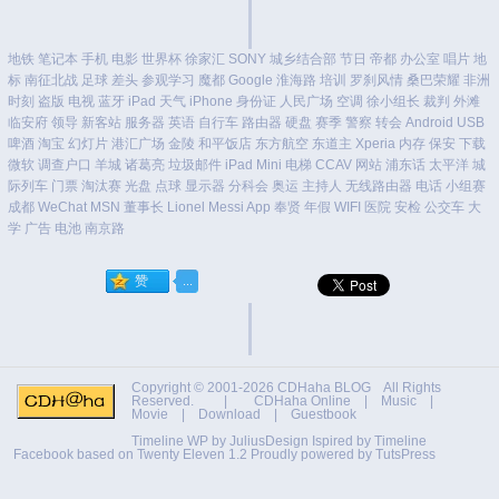
地铁
笔记本
手机
电影
世界杯
徐家汇
SONY
城乡结合部
节日
帝都
办公室
唱片
地
标
南征北战
足球
差头
参观学习
魔都
Google
淮海路
培训
罗刹风情
桑巴荣耀
非洲
时刻
盗版
电视
蓝牙
iPad
天气
iPhone
身份证
人民广场
空调
徐小组长
裁判
外滩
临安府
领导
新客站
服务器
英语
自行车
路由器
硬盘
赛季
警察
转会
Android
USB
啤酒
淘宝
幻灯片
港汇广场
金陵
和平饭店
东方航空
东道主
Xperia
内存
保安
下载
微软
调查户口
羊城
诸葛亮
垃圾邮件
iPad Mini
电梯
CCAV
网站
浦东话
太平洋
城
际列车
门票
淘汰赛
光盘
点球
显示器
分科会
奥运
主持人
无线路由器
电话
小组赛
成都
WeChat
MSN
董事长
Lionel Messi
App
奉贤
年假
WIFI
医院
安检
公交车
大
学
广告
电池
南京路
Copyright © 2001-2026
CDHaha BLOG
All Rights
Reserved. |
CDHaha Online
|
Music
|
Movie
|
Download
|
Guestbook
Timeline WP by
JuliusDesign
Ispired by
Timeline
Facebook
based on
Twenty Eleven 1.2
Proudly powered by TutsPress