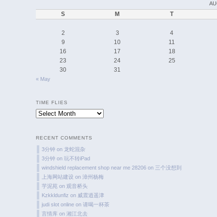
AU
S
M
T
2
3
4
9
10
11
16
17
18
23
24
25
30
31
« May
TIME FLIES
Time
Flies
RECENT COMMENTS
3分钟
on
龙蛇混杂
3分钟
on
玩不转iPad
windshield replacement shop near me 28206
on
三个没想到
上海网站建设
on
漳州杨梅
芋泥苑
on
观音桥头
Kzkkldunfiz
on
威震逍遥津
judi slot online
on
请喝一杯茶
言情库
on
湘江北去