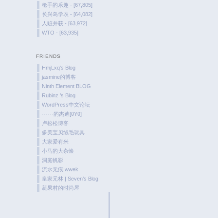
枪手的乐趣 - [67,805]
长兴岛学农 - [64,082]
人赃并获 - [63,972]
WTO - [63,935]
FRIENDS
HmjLxq's Blog
jasmine的博客
Ninth Element BLOG
Rubinz ’s Blog
WordPress中文论坛
······的杰迪[θYθ]
卢松松博客
多美宝贝绒毛玩具
大家爱有米
小马的大杂烩
洞庭帆影
流水无痕|wwek
皇家元林 | Seven’s Blog
蔬果村的时尚屋