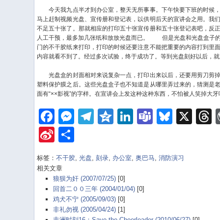
今天我九点半才到办公室，整天无所事事。下午快要下班的时候，
马上赶制视频光盘、宣传册和登记表，以供明后天的宣讲会之用。我
不足五十张了。那就相应的打印五十张宣传册和五十张登记表吧，反
人工干预，最多加几张纸和放放光盘而已。
但是光盘和光盘盒子的
门的不干胶纸来打印，打印的时候还要注意不能把重要的内容打到里
内容就看不到了。经过多次试验，终于成功了。等到光盘刻好以后，就
光盘盒的封面相对来说复杂一点，打印出来以后，还要用剪刀剪掉
塑料保护膜之后。这些光盘盒子也不知道是从哪里弄过来的，猜测是
面有“××影视”的字样。在宣讲会上发这种这种东西，不怕被人笑掉大
Facebook
Messenger
Telegram
Qzone
LinkedIn
Teams
Bluesk
X
Sina
Share
Weibo
标签：
不干胶
,
光盘
,
刻录
,
办公室
,
奥巴马
,
消防演习
相关文章
狼狈为奸 (2007/07/25)
[0]
回首二００三年 (2004/01/04)
[0]
鸡犬不宁 (2005/09/03)
[0]
非礼勿视 (2005/04/24)
[1]
非洲时刻16：Save the Cheerleader (2010/06/27)
[0]