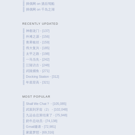
择偶网
on
酒后驾船
择偶网
on
千岛之湖
RECENTLY UPDATED
神都龙门 - [137]
外滩之源 - [156]
青果银丝 - [159]
伟大复兴 - [185]
太平之路 - [198]
一马当先 - [242]
江陵访古 - [248]
武陵捕鱼 - [271]
Docking Station - [312]
年底登高 - [321]
MOST POPULAR
Shall We Chat？ - [105,085]
武装到牙齿（2） - [102,048]
九运会总算结束了 - [75,948]
奶牛总动员 - [74,138]
Gmail邀请 - [72,981]
家庭梦想 - [69,316]