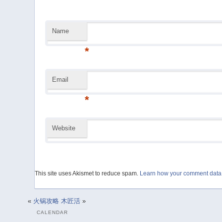
Name
*
Email
*
Website
This site uses Akismet to reduce spam.
Learn how your comment data 
«
火锅攻略
木匠活
»
CALENDAR