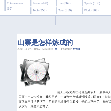
(8)
(369)
(156)
Entertainment
Featured
Life
Sports
(66)
(253)
(319)
(168)
Tech
Tour
Work
山寨是怎样炼成的
2008-11-07, Friday | [3,568] ×
{ 0 }
，Posted in
Work
前天庆祝完奥巴马当选美帝新一届领导人
里面一个人也没有，我很困惑。一直到十点钟敲过以后，同事们才陆陆续
面正在举行消防演习，所有的电梯都停在底楼，他们上不来了。看来
次演习，真是太遗憾了。